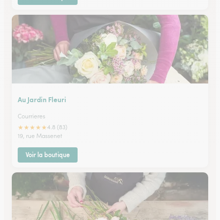
Au Jardin Fleuri
Courrieres
★
★
★
★
★
4.8 (83)
19, rue Massenet
Voir la boutique