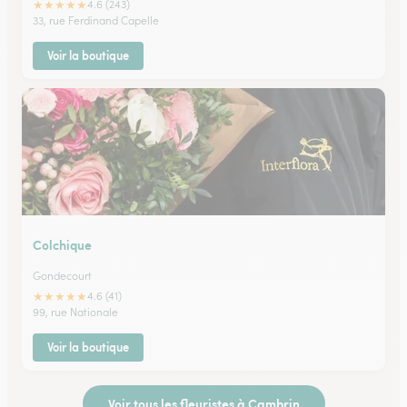
★
★
★
★
★
4.6 (243)
33, rue Ferdinand Capelle
Voir la boutique
Colchique
Gondecourt
★
★
★
★
★
4.6 (41)
99, rue Nationale
Voir la boutique
Voir tous les fleuristes à Cambrin