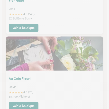
Flor Halle
Lens
★
★
★
★
★
4.9 (145)
27, Bd Emie Basly
Voir la boutique
Au Coin Fleuri
Lievin
★
★
★
★
★
4.5 (76)
38, rue Michelet
Voir la boutique