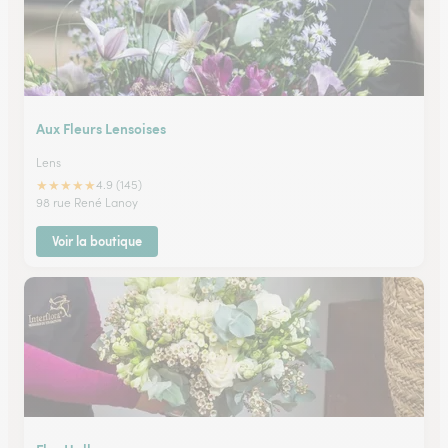
Aux Fleurs Lensoises
Lens
★
★
★
★
★
4.9 (145)
98 rue René Lanoy
Voir la boutique