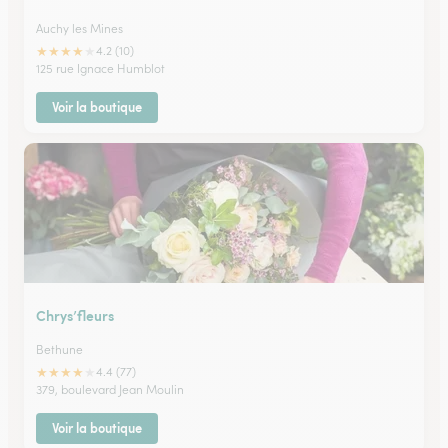
Auchy les Mines
★
★
★
★
★
4.2 (10)
125 rue Ignace Humblot
Voir la boutique
Chrys’fleurs
Bethune
★
★
★
★
★
4.4 (77)
379, boulevard Jean Moulin
Voir la boutique