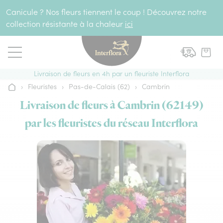
Aller au contenu
Canicule ? Nos fleurs tiennent le coup ! Découvrez notre
collection résistante à la chaleur
ici
Livraison de fleurs en 4h par un fleuriste Interflora
›
Fleuristes
›
Pas-de-Calais (62)
›
Cambrin
Accueil
Livraison de fleurs à Cambrin (62149)
par les fleuristes du réseau Interflora