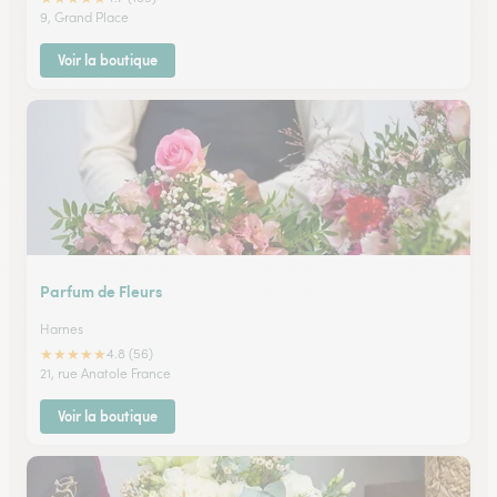
9, Grand Place
Voir la boutique
Parfum de Fleurs
Harnes
★
★
★
★
★
4.8 (56)
21, rue Anatole France
Voir la boutique