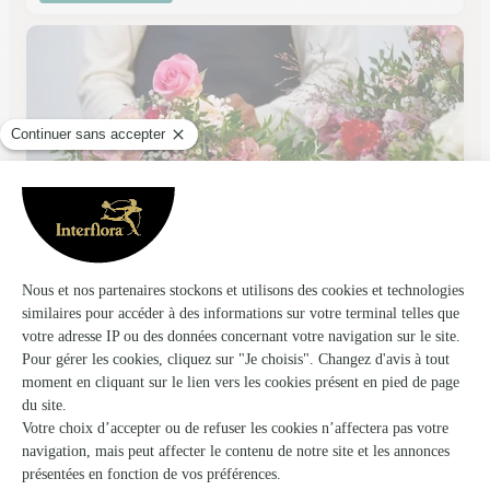
Bouquets de Marie’flore
Sainghin en Weppes
★
★
★
★
★
4.6 (101)
199, rue Gambetta
Voir la boutique