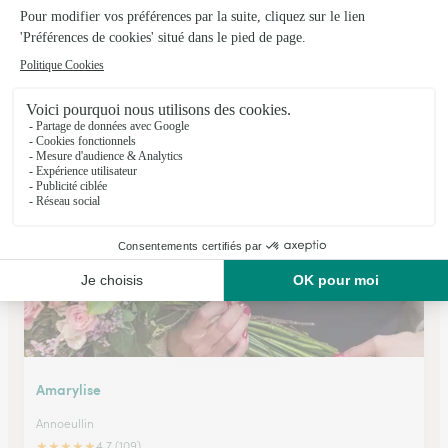
O Fleurs D’etef
Estevelles
★
★
★
★
★
4.8 (113)
75 bis rue Blanche Dupont
Voir la boutique
Amarylise
Annoeullin
★
★
★
★
★
4.7 (109)