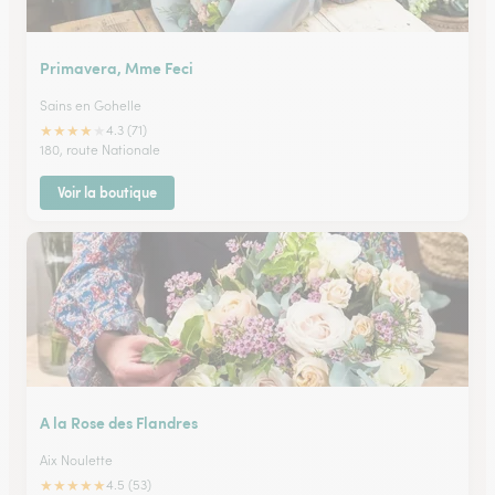
Primavera, Mme Feci
Sains en Gohelle
★
★
★
★
★
4.3 (71)
180, route Nationale
Voir la boutique
A la Rose des Flandres
Aix Noulette
★
★
★
★
★
4.5 (53)