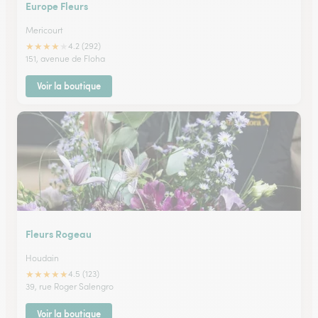
Europe Fleurs
Mericourt
★
★
★
★
★
4.2 (292)
151, avenue de Floha
Voir la boutique
Fleurs Rogeau
Houdain
★
★
★
★
★
4.5 (123)
39, rue Roger Salengro
Voir la boutique