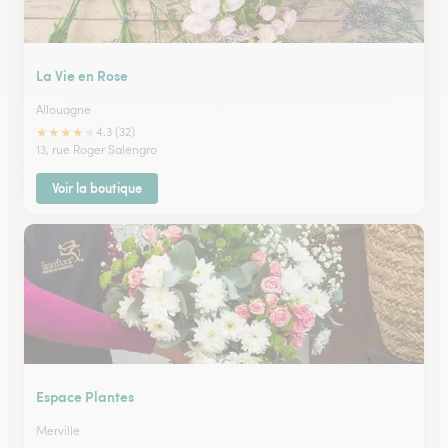
La Vie en Rose
Allouagne
★
★
★
★
★
4.3 (32)
13, rue Roger Salengro
Voir la boutique
Espace Plantes
Merville