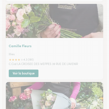
Camille Fleurs
Illies
★
★
★
★
★
4.3 (181)
C.Cial LA CROISEE DES WEPPES 39 RUE DE L'AVENIR
Voir la boutique