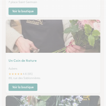
7 place Saint Germain
Voir la boutique
Un Coin de Nature
Aubers
★
★
★
★
★
4.6 (65)
89, rue des Sablonnières
Voir la boutique