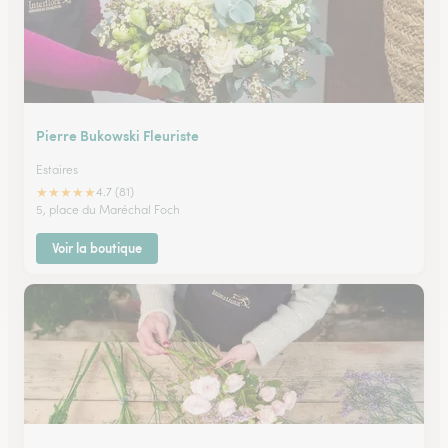
Pierre Bukowski Fleuriste
Estaires
★
★
★
★
★
4.7 (81)
5, place du Maréchal Foch
Voir la boutique