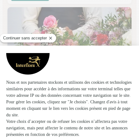
Anemone & Capucine
Bois Grenier
★
★
★
★
★
4.6 (64)
40, rue de Fleurbaix
Voir la boutique