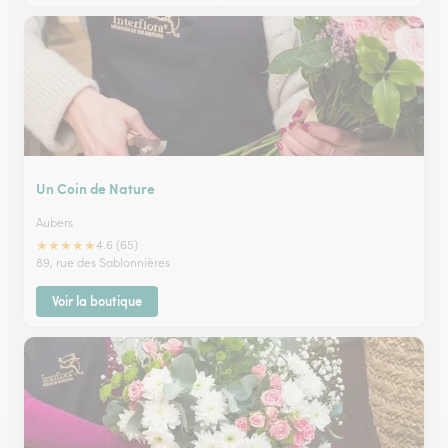
Un Coin de Nature
Aubers
★
★
★
★
★
4.6 (65)
89, rue des Sablonnières
Voir la boutique