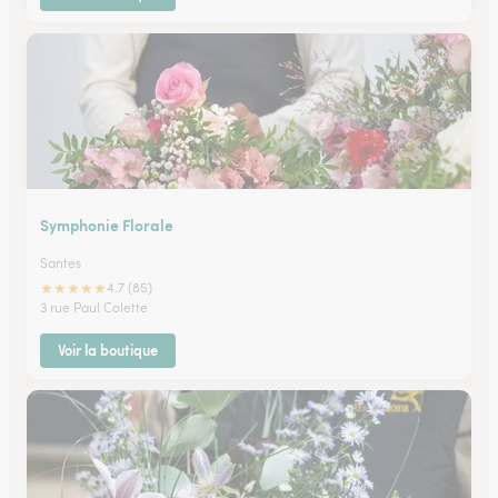
Symphonie Florale
Santes
★
★
★
★
★
4.7 (85)
3 rue Paul Colette
Voir la boutique