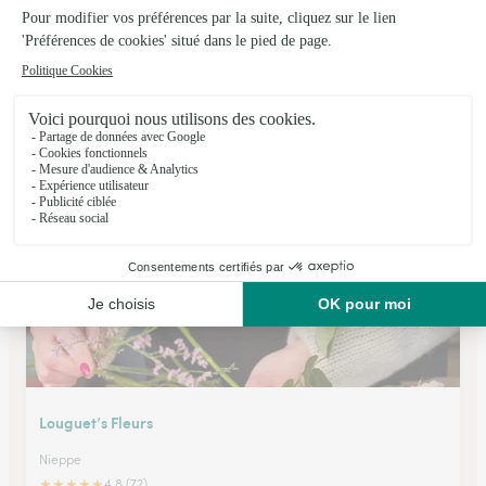
A la Rose des Flandres
Aix Noulette
★
★
★
★
★
4.5 (53)
7 place Saint Germain
Voir la boutique
Louguet’s Fleurs
Nieppe
★
★
★
★
★
4.8 (72)