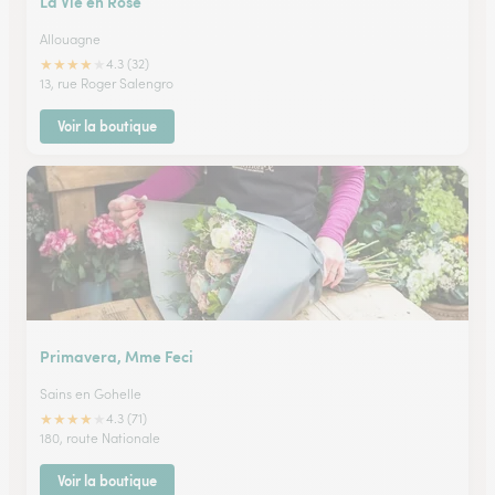
La Vie en Rose
Allouagne
★
★
★
★
★
4.3 (32)
13, rue Roger Salengro
Voir la boutique
Primavera, Mme Feci
Sains en Gohelle
★
★
★
★
★
4.3 (71)
180, route Nationale
Voir la boutique