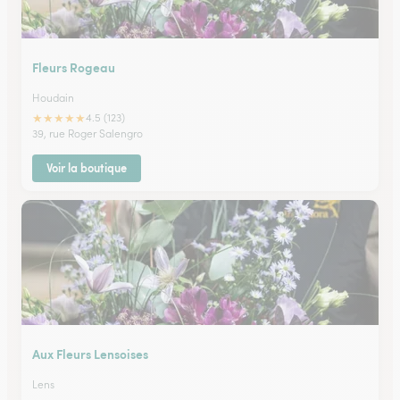
Fleurs Rogeau
Houdain
★
★
★
★
★
4.5 (123)
39, rue Roger Salengro
Voir la boutique
Aux Fleurs Lensoises
Lens