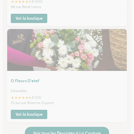
★
★
★
★
★
4.9 (145)
98 rue René Lanoy
Voir la boutique
O Fleurs D’etef
Estevelles
★
★
★
★
★
4.8 (113)
75 bis rue Blanche Dupont
Voir la boutique
Voir tous les fleuristes à La Couture