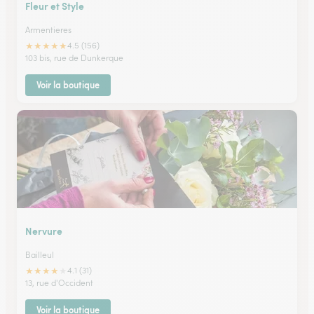
Fleur et Style
Armentieres
★
★
★
★
★
4.5 (156)
103 bis, rue de Dunkerque
Voir la boutique
Nervure
Bailleul
★
★
★
★
★
4.1 (31)
13, rue d'Occident
Voir la boutique