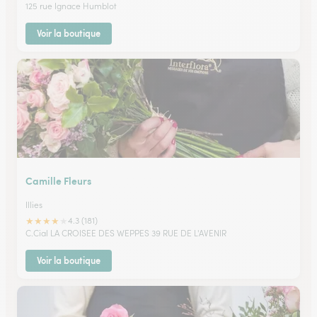
125 rue Ignace Humblot
Voir la boutique
Camille Fleurs
Illies
★
★
★
★
★
4.3 (181)
C.Cial LA CROISEE DES WEPPES 39 RUE DE L'AVENIR
Voir la boutique