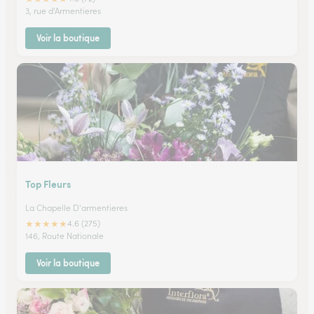
3, rue d'Armentieres
Voir la boutique
Top Fleurs
La Chapelle D'armentieres
★
★
★
★
★
4.6 (275)
146, Route Nationale
Voir la boutique