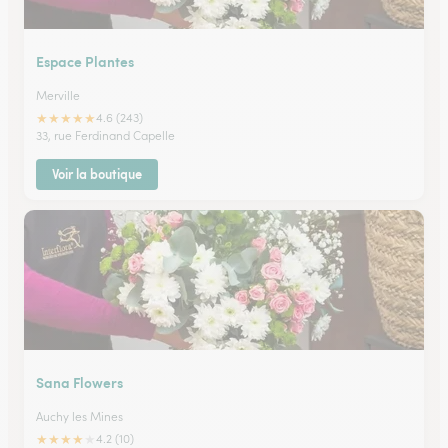
Espace Plantes
Merville
★
★
★
★
★
4.6 (243)
33, rue Ferdinand Capelle
Voir la boutique
Sana Flowers
Auchy les Mines
★
★
★
★
★
4.2 (10)