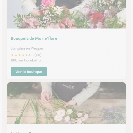
Bouquets de Marie’flore
Sainghin en Weppes
★
★
★
★
★
4.6 (101)
199, rue Gambetta
Voir la boutique