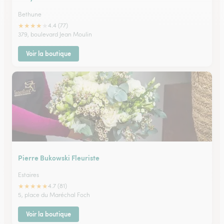
Bethune
★
★
★
★
★
4.4 (77)
379, boulevard Jean Moulin
Voir la boutique
Pierre Bukowski Fleuriste
Estaires
★
★
★
★
★
4.7 (81)
5, place du Maréchal Foch
Voir la boutique