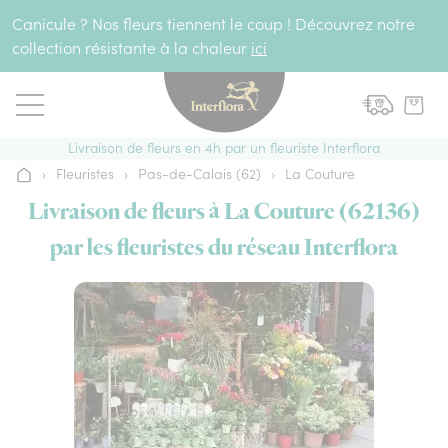
Aller au contenu
Canicule ? Nos fleurs tiennent le coup ! Découvrez notre
collection résistante à la chaleur
ici
Livraison de fleurs en 4h par un fleuriste Interflora
›
Fleuristes
›
Pas-de-Calais (62)
›
La Couture
Accueil
Livraison de fleurs à La Couture (62136)
par les fleuristes du réseau Interflora