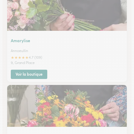
Amarylise
Annoeullin
★
★
★
★
★
4.7 (109)
9, Grand Place
Voir la boutique