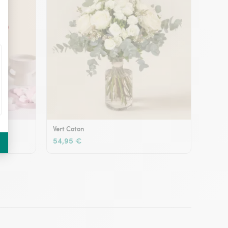
Vert Coton
54,95 €