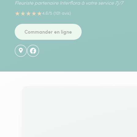
Fleuriste partenaire Interflora à votre service 7j/7
★
★
★
★
★
4.6/5 (101 avis)
Commander en ligne