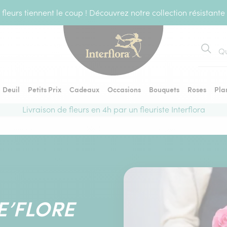
fleurs tiennent le coup ! Découvrez notre collection résistante
Recher
Deuil
Petits Prix
Cadeaux
Occasions
Bouquets
Roses
Pla
Livraison de fleurs en 4h par un fleuriste Interflora
E’FLORE