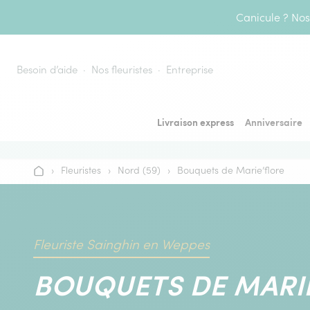
Aller au contenu
Canicule ? Nos 
Besoin d’aide
Nos fleuristes
Entreprise
Livraison express
Anniversaire
›
Fleuristes
›
Nord (59)
›
Bouquets de Marie’flore
Accueil
Fleuriste Sainghin en Weppes
BOUQUETS DE MARI