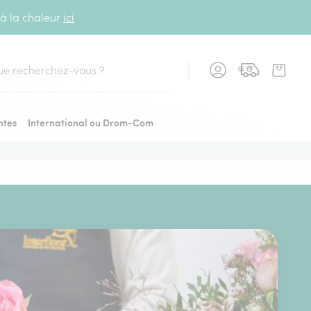
 à la chaleur
ici
cher
ntes
International ou Drom-Com