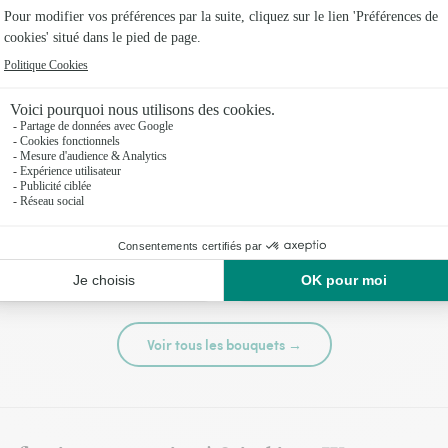
té
Tutti frutti
44,95 €
Voir tous les bouquets →