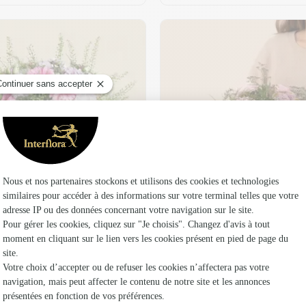
t son vase offert
Plaisir fleuri
36,95 €