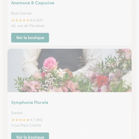
Anemone & Capucine
Bois Grenier
★
★
★
★
★
4.6 (64)
40, rue de Fleurbaix
Voir la boutique
Symphonie Florale
Santes
★
★
★
★
★
4.7 (85)
3 rue Paul Colette
Voir la boutique