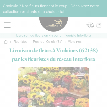
Aller au contenu
Canicule ? Nos fleurs tiennent le coup ! Découvrez notre
collection résistante à la chaleur
ici
Livraison de fleurs en 4h par un fleuriste Interflora
›
Fleuristes
›
Pas-de-Calais (62)
›
Violaines
Accueil
Livraison de fleurs à Violaines (62138)
par les fleuristes du réseau Interflora