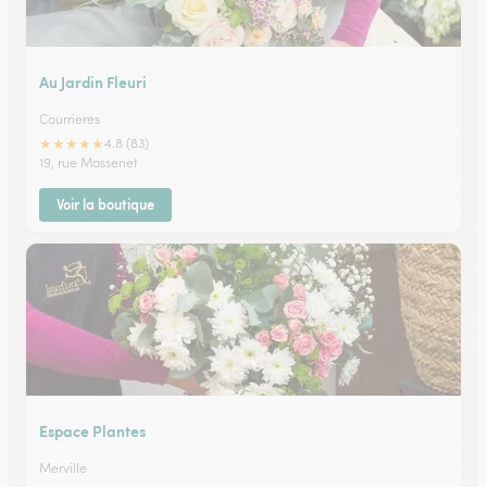
Au Jardin Fleuri
Courrieres
★
★
★
★
★
4.8 (83)
19, rue Massenet
Voir la boutique
Espace Plantes
Merville