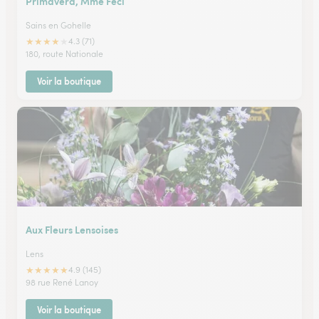
Primavera, Mme Feci
Sains en Gohelle
★
★
★
★
★
4.3 (71)
180, route Nationale
Voir la boutique
Aux Fleurs Lensoises
Lens
★
★
★
★
★
4.9 (145)
98 rue René Lanoy
Voir la boutique