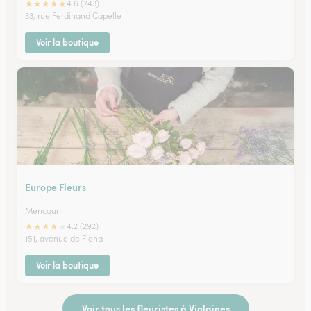
★
★
★
★
★
4.6 (243)
33, rue Ferdinand Capelle
Voir la boutique
Europe Fleurs
Mericourt
★
★
★
★
★
4.2 (292)
151, avenue de Floha
Voir la boutique
Voir tous les fleuristes à Violaines