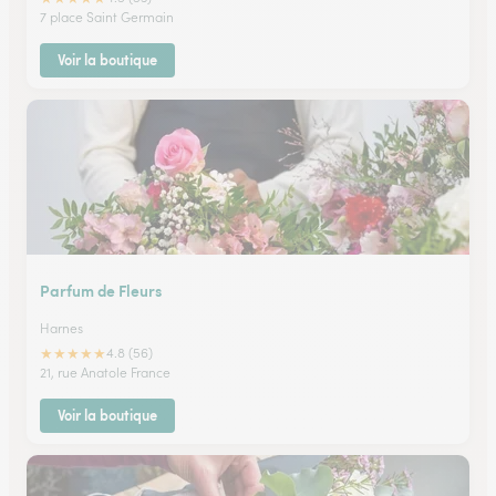
7 place Saint Germain
Voir la boutique
Parfum de Fleurs
Harnes
★
★
★
★
★
4.8 (56)
21, rue Anatole France
Voir la boutique