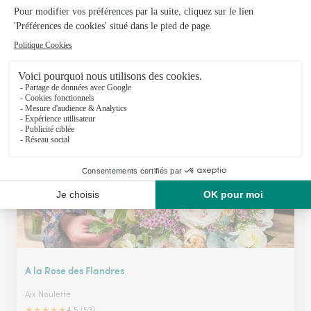
Flor Halle
Lens
★
★
★
★
★
4.9 (145)
27, Bd Emie Basly
Voir la boutique
A la Rose des Flandres
Aix Noulette
★
★
★
★
★
4.5 (53)