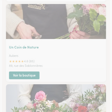
Un Coin de Nature
Aubers
★
★
★
★
★
4.6 (65)
89, rue des Sablonnières
Voir la boutique