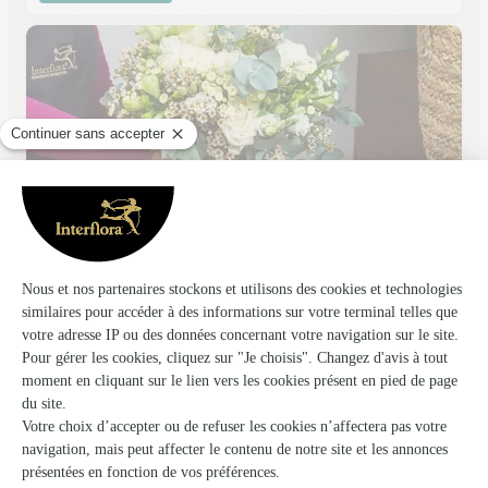
Pierre Bukowski Fleuriste
Estaires
★
★
★
★
★
4.7 (81)
5, place du Maréchal Foch
Voir la boutique