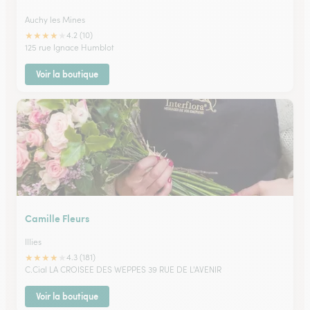
Auchy les Mines
★
★
★
★
★
4.2 (10)
125 rue Ignace Humblot
Voir la boutique
Camille Fleurs
Illies
★
★
★
★
★
4.3 (181)
C.Cial LA CROISEE DES WEPPES 39 RUE DE L'AVENIR
Voir la boutique