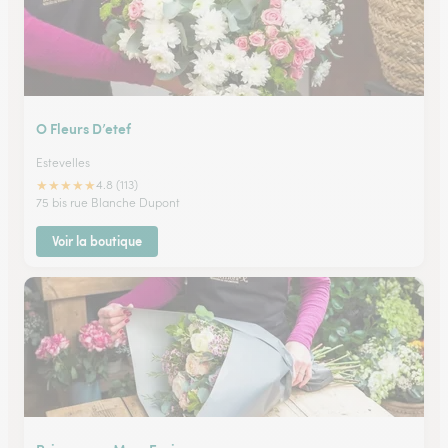
O Fleurs D’etef
Estevelles
★
★
★
★
★
4.8 (113)
75 bis rue Blanche Dupont
Voir la boutique