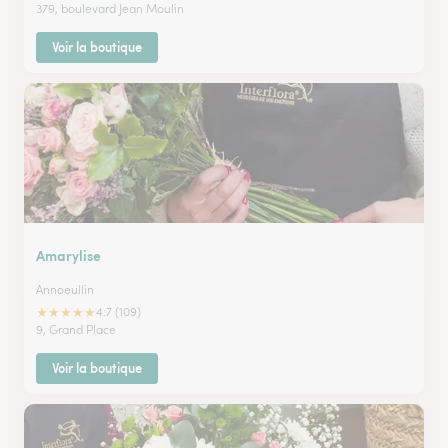
379, boulevard Jean Moulin
Voir la boutique
Amarylise
Annoeullin
★
★
★
★
★
4.7 (109)
9, Grand Place
Voir la boutique