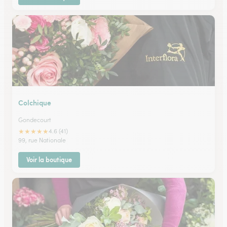
Colchique
Gondecourt
★
★
★
★
★
4.6 (41)
99, rue Nationale
Voir la boutique