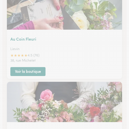
Au Coin Fleuri
Lievin
★
★
★
★
★
4.5 (76)
38, rue Michelet
Voir la boutique