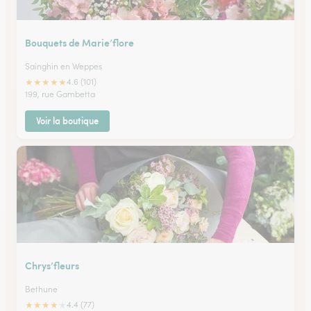
Bouquets de Marie’flore
Sainghin en Weppes
★
★
★
★
★
4.6 (101)
199, rue Gambetta
Voir la boutique
Chrys’fleurs
Bethune
★
★
★
★
★
4.4 (77)