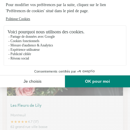
Passion Fleurs
Beaurainville
★
★
★
★
★
4.6 (71)
111, rue de la Poste
Voir la boutique
Les Fleurs de Lily
Montreuil
★
★
★
★
★
4.7 (17)
62 grand rue ville basse