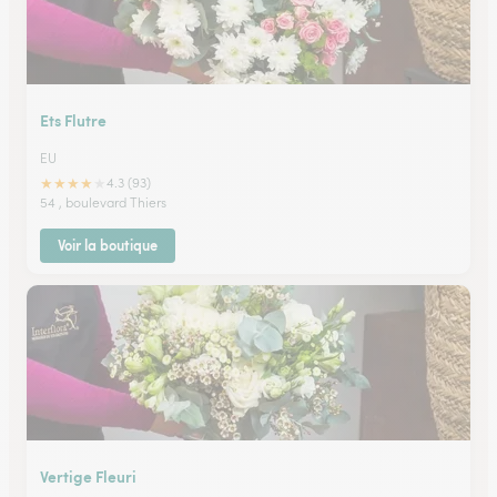
Ets Flutre
EU
★
★
★
★
★
4.3 (93)
54 , boulevard Thiers
Voir la boutique
Vertige Fleuri