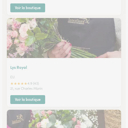
Voir la boutique
Lys Royal
EU
★
★
★
★
★
4.9 (43)
21, rue Charles Morin
Voir la boutique