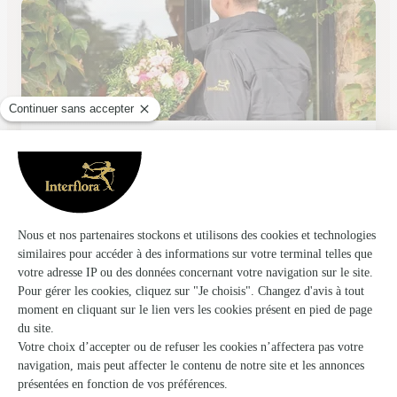
Nadine et Regis Fleurs
Rang du Fliers
★
★
★
★
★
4.4 (70)
199, route de Montreuil
Voir la boutique