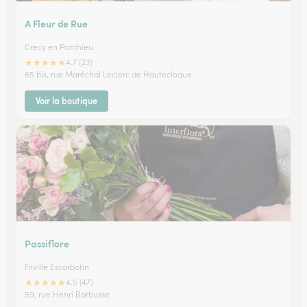
A Fleur de Rue
Crecy en Ponthieu
★
★
★
★
★
4.7 (23)
65 bis, rue Maréchal Leclerc de Hautecloque
Voir la boutique
Passiflore
Friville Escarbotin
★
★
★
★
★
4.5 (47)
59, rue Henri Barbusse