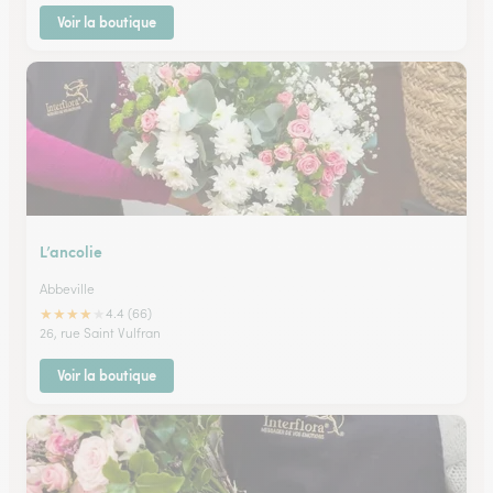
Voir la boutique
L’ancolie
Abbeville
★
★
★
★
★
4.4 (66)
26, rue Saint Vulfran
Voir la boutique