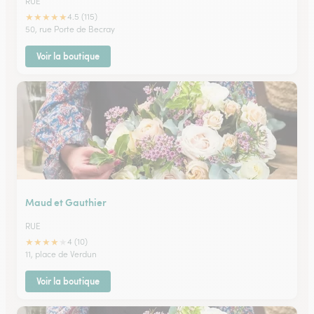
RUE
★
★
★
★
★
4.5 (115)
50, rue Porte de Becray
Voir la boutique
Maud et Gauthier
RUE
★
★
★
★
★
4 (10)
11, place de Verdun
Voir la boutique