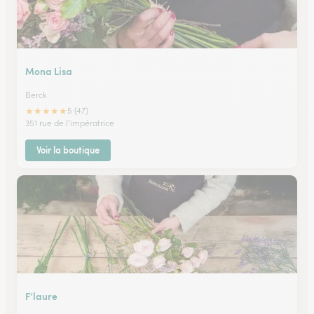
Mona Lisa
Berck
★
★
★
★
★
5 (47)
351 rue de l'impératrice
Voir la boutique
F’laure