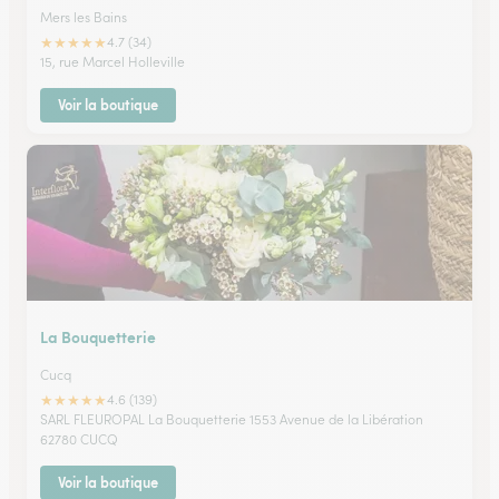
Mers les Bains
★
★
★
★
★
4.7 (34)
15, rue Marcel Holleville
Voir la boutique
La Bouquetterie
Cucq
★
★
★
★
★
4.6 (139)
SARL FLEUROPAL La Bouquetterie 1553 Avenue de la Libération
62780 CUCQ
Voir la boutique