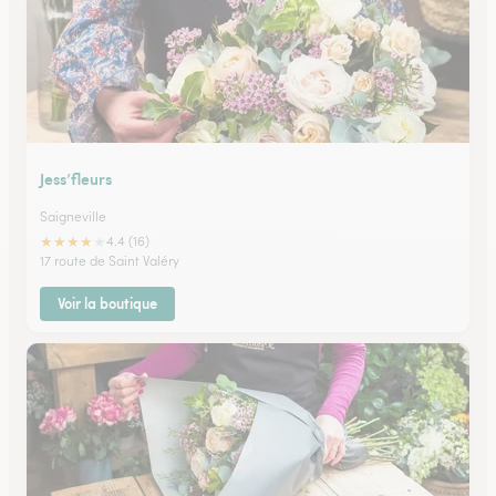
Jess’fleurs
Saigneville
★
★
★
★
★
4.4 (16)
17 route de Saint Valéry
Voir la boutique