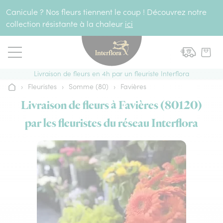
Aller au contenu
Canicule ? Nos fleurs tiennent le coup ! Découvrez notre
collection résistante à la chaleur
ici
Livraison de fleurs en 4h par un fleuriste Interflora
›
Fleuristes
›
Somme (80)
›
Favières
Accueil
Livraison de fleurs à Favières (80120)
par les fleuristes du réseau Interflora