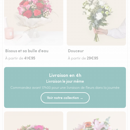
Bisous et sa bulle d'eau
Douceur
41€95
29€95
À partir de
À partir de
Livraison en 4h
Livraison le jour même
Commandez avant 17h00 pour une livraison de fleurs dans la journée
Voir notre collection →