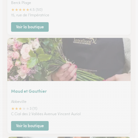
Berck Plage
★
★
★
★
★
4.5 (50)
15, rue de l'Impératrice
Voir la boutique
Maud et Gauthier
Abbeville
★
★
★
★
★
3 (11)
C.Cial des 2 Vallées Avenue Vincent Auriol
Voir la boutique