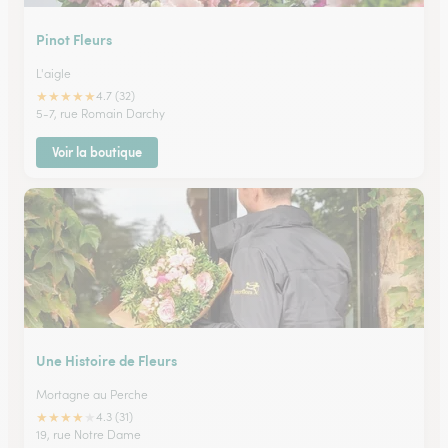
Pinot Fleurs
L'aigle
★
★
★
★
★
4.7 (32)
5-7, rue Romain Darchy
Voir la boutique
Une Histoire de Fleurs
Mortagne au Perche
★
★
★
★
★
4.3 (31)
19, rue Notre Dame