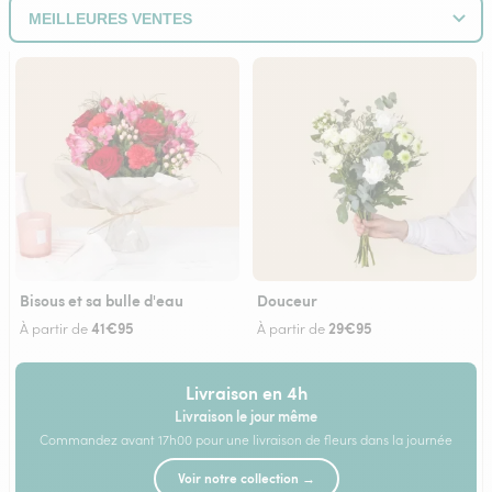
Bisous et sa bulle d'eau
Douceur
41€95
29€95
À partir de
À partir de
Livraison en 4h
Livraison le jour même
Commandez avant 17h00 pour une livraison de fleurs dans la journée
Voir notre collection →