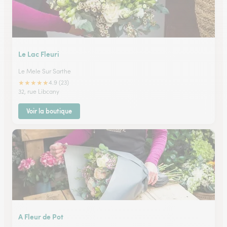
Le Lac Fleuri
Le Mele Sur Sarthe
★
★
★
★
★
4.9 (23)
32, rue Libcany
Voir la boutique
A Fleur de Pot