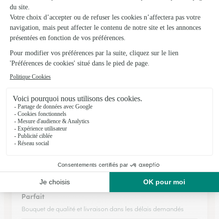
★
★
★
★
★
Belle experience
Belle experience, rapide et precis
03/04/2026
★
★
★
★
★
Elle devait être livrée le jour même et…
Elle devait être livrée le jour même et a été livrée le lendemain
20/12/2025
★
★
★
★
★
Parfait
Bouquet de qualité et livraison dans les délais demandés