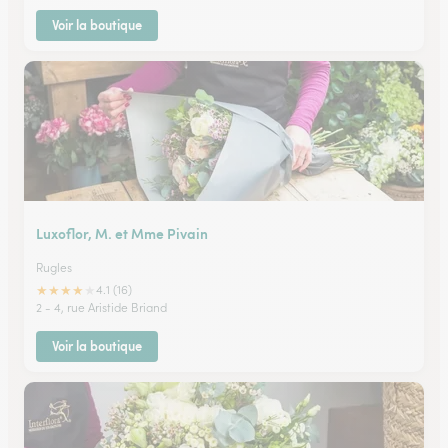
Voir la boutique
Luxoflor, M. et Mme Pivain
Rugles
★
★
★
★
★
4.1 (16)
2 - 4, rue Aristide Briand
Voir la boutique