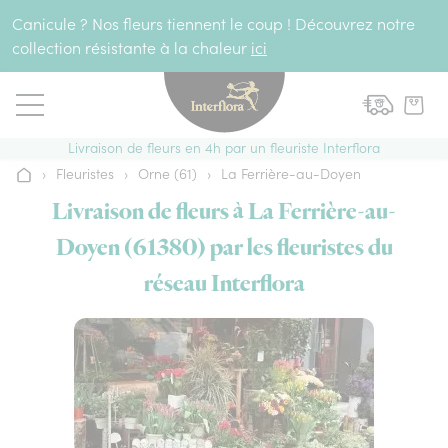
Aller au contenu
Canicule ? Nos fleurs tiennent le coup ! Découvrez notre
collection résistante à la chaleur
ici
Livraison de fleurs en 4h par un fleuriste Interflora
›
Fleuristes
›
Orne (61)
›
La Ferrière-au-Doyen
Accueil
Livraison de fleurs à La Ferrière-au-
Doyen (61380) par les fleuristes du
réseau Interflora