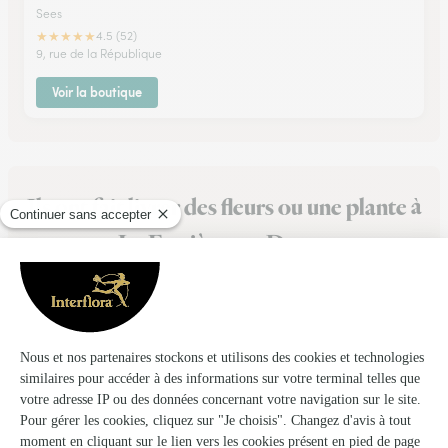
Sees
★
★
★
★
★
4.5 (52)
9, rue de la République
Voir la boutique
Ils ont fait livrer des fleurs ou une plante à
La Ferrière-au-Doyen
★
★
★
★
★
Parfait
Tout etait parfait et à l hzure
26/05/2026