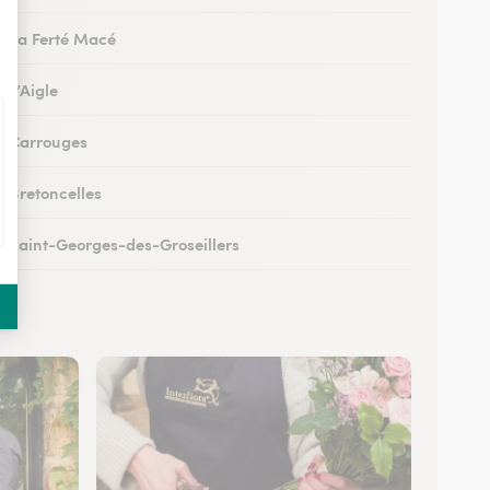
 à La Ferté Macé
à L’Aigle
 à Carrouges
à Bretoncelles
 à Saint-Georges-des-Groseillers
 à Mortagne-au-Perche
 au Mêle-sur-Sarthe