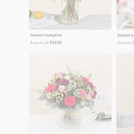
Instant complice
Joyeux a
52€95
À partir de
À partir 