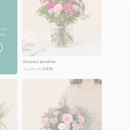
 une
rnée
Douceur poudrée
31€95
À partir de