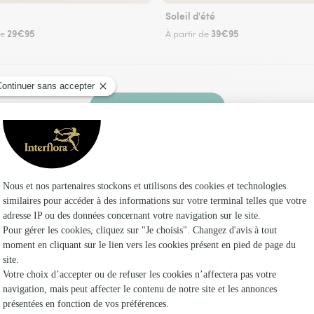
Soleil d'été
29€95
39€95
de
À partir de
Faire livrer des fleurs
z un fleuriste Interflora au Mage et dans ses e
Les f
Fleuristes 
Fleuristes
Fleuristes