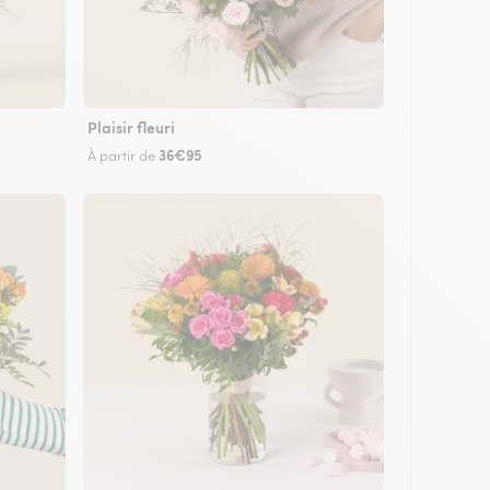
Plaisir fleuri
36€95
À partir de