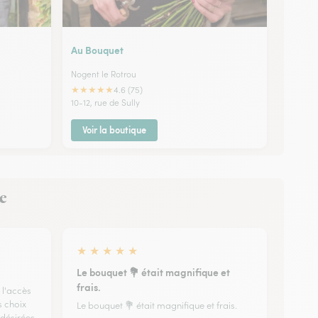
Au Bouquet
Nogent le Rotrou
★
★
★
★
★
4.6 (75)
10-12, rue de Sully
Voir la boutique
ge
★
★
★
★
★
Le bouquet 💐 était magnifique et
frais.
 l'accès
s choix
Le bouquet 💐 était magnifique et frais.
 désirées,