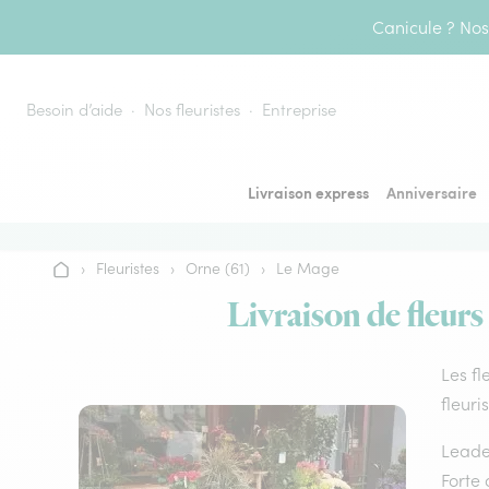
Aller au contenu
Canicule ? Nos 
Besoin d’aide
Nos fleuristes
Entreprise
Livraison express
Anniversaire
›
Fleuristes
›
Orne (61)
›
Le Mage
Accueil
Livraison de fleurs
Les fl
fleuri
Leader
Forte 