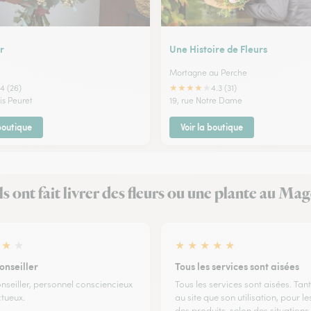
r
Une Histoire de Fleurs
Mortagne au Perche
★
★
★
★
★
4 (26)
4.3 (31)
is Peuret
19, rue Notre Dame
 boutique
Voir la boutique
ls ont fait livrer des fleurs ou une plante au Ma
★
★
★
★
★
★
★
onseiller
Tous les services sont aisées
onseiller, personnel consciencieux
Tous les services sont aisées. Tant
ctueux.
au site que son utilisation, pour le
des produits, selon des situations