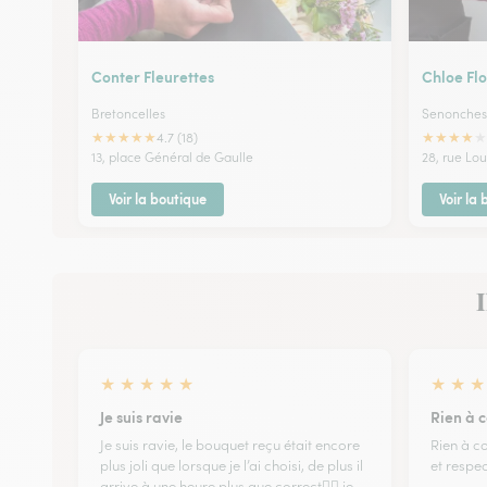
Conter Fleurettes
Chloe Flo
Bretoncelles
Senonches
★
★
★
★
★
★
★
★
★
★
4.7 (18)
13, place Général de Gaulle
28, rue Lou
Voir la boutique
Voir la
I
★
★
★
★
★
★
★
★
Je suis ravie
Rien à c
Je suis ravie, le bouquet reçu était encore
Rien à c
plus joli que lorsque je l’ai choisi, de plus il
et respe
arrive à une heure plus que correct👌🏼 je