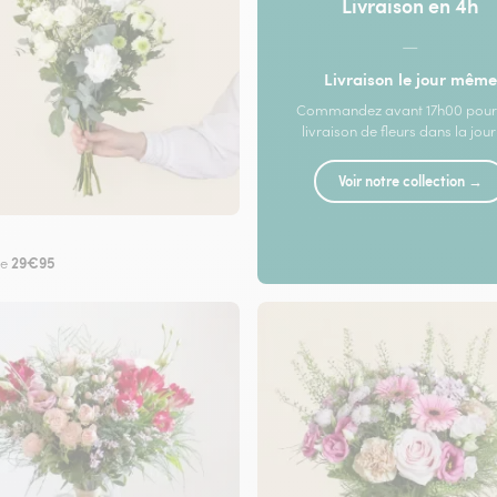
Livraison en 4h
—
Livraison le jour même
Commandez avant 17h00 pour
livraison de fleurs dans la jou
Voir notre collection →
29€95
de