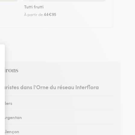
Tutti frutti
44€95
À partir de
nvirons
leuristes dans l'Orne du réseau Interflora
à Flers
 à Argentan
 à Alençon