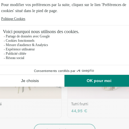
36,95 €
té
Tutti frutti
44,95 €