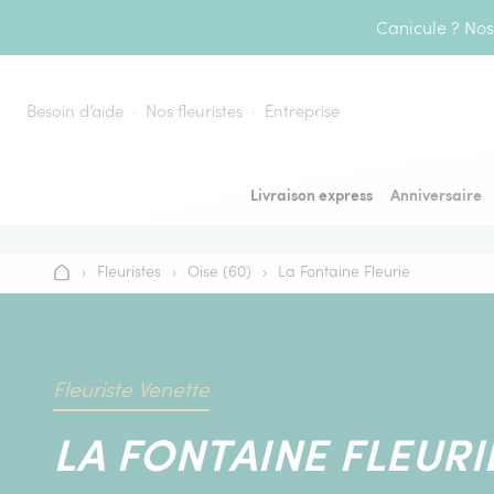
Aller au contenu
Canicule ? Nos 
Besoin d’aide
Nos fleuristes
Entreprise
Livraison express
Anniversaire
›
Fleuristes
›
Oise (60)
›
La Fontaine Fleurie
Accueil
Fleuriste Venette
LA FONTAINE FLEURI