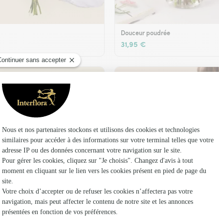
Douceur poudrée
31,95 €
t son vase offert
Plaisir fleuri