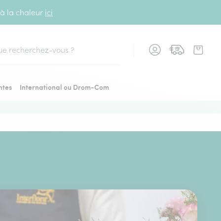
 à la chaleur
ici
cher
ntes
International ou Drom-Com