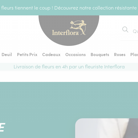
fleurs tiennent le coup ! Découvrez notre collection résistante
Recher
Deuil
Petits Prix
Cadeaux
Occasions
Bouquets
Roses
Pla
Livraison de fleurs en 4h par un fleuriste Interflora
E