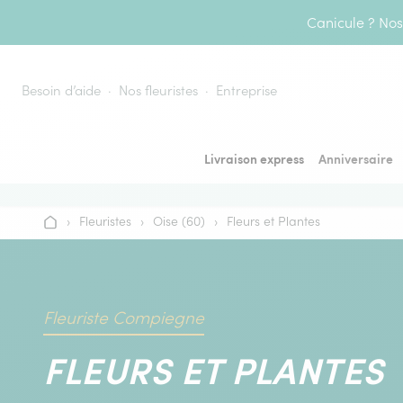
Aller au contenu
Canicule ? Nos 
Besoin d’aide
Nos fleuristes
Entreprise
Livraison express
Anniversaire
›
Fleuristes
›
Oise (60)
›
Fleurs et Plantes
Accueil
Fleuriste Compiegne
FLEURS ET PLANTES