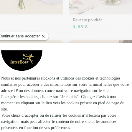
Douceur poudrée
31,95 €
t son vase offert
Plaisir fleuri