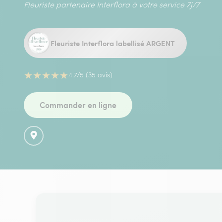
Fleuriste partenaire Interflora à votre service 7j/7
Fleuriste Interflora labellisé ARGENT
★
★
★
★
★
4.7/5 (35 avis)
Commander en ligne