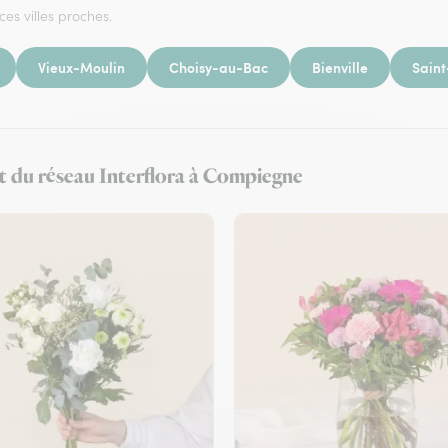
ces villes proches.
Vieux-Moulin
Choisy-au-Bac
Bienville
Saint
 et du réseau Interflora à Compiegne