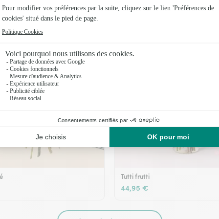
36,95 €
té
Tutti frutti
44,95 €