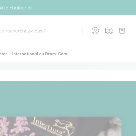
 à la chaleur
ici
cher
ntes
International ou Drom-Com