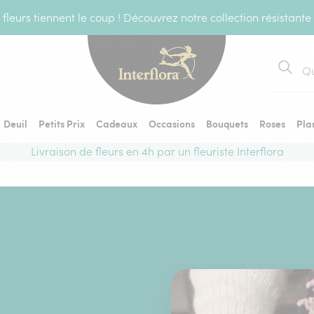
fleurs tiennent le coup ! Découvrez notre collection résistante
Recher
Deuil
Petits Prix
Cadeaux
Occasions
Bouquets
Roses
Pla
Livraison de fleurs en 4h par un fleuriste Interflora