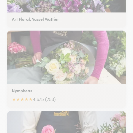
Art Floral, Vassel Wattier
Nympheas
★
★
★
★
★
4.6/5 (253)