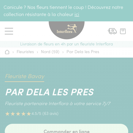
Aller au contenu
Canicule ? Nos fleurs tiennent le coup ! Découvrez notre
collection résistante à la chaleur
ici
Livraison de fleurs en 4h par un fleuriste Interflora
›
Fleuristes
›
Nord (59)
›
Par Dela les Pres
Accueil
Fleuriste Bavay
PAR DELA LES PRES
Fleuriste partenaire Interflora à votre service 7j/7
★
★
★
★
★
4.5/5 (63 avis)
Commander en ligne