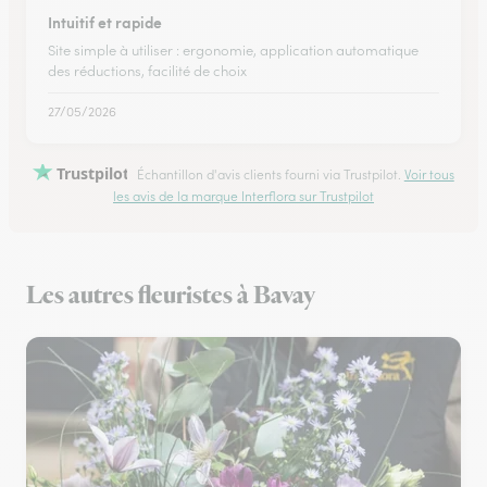
Intuitif et rapide
Site simple à utiliser : ergonomie, application automatique
des réductions, facilité de choix
27/05/2026
Trustpilot
Échantillon d'avis clients fourni via Trustpilot.
Voir tous
les avis de la marque Interflora sur Trustpilot
Les autres fleuristes à Bavay