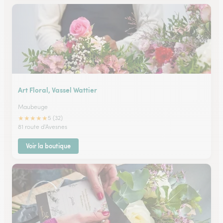
Art Floral, Vassel Wattier
Maubeuge
★
★
★
★
★
5 (32)
81 route d'Avesnes
Voir la boutique