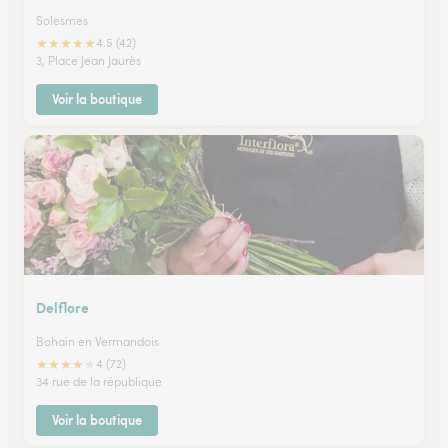
Solesmes
★
★
★
★
★
4.5 (42)
3, Place Jean Jaurès
Voir la boutique
Delflore
Bohain en Vermandois
★
★
★
★
★
4 (72)
34 rue de la république
Voir la boutique