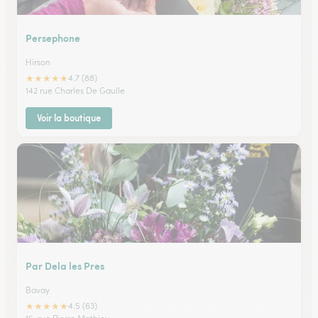
Persephone
Hirson
★
★
★
★
★
4.7 (88)
142 rue Charles De Gaulle
Voir la boutique
Par Dela les Pres
Bavay
★
★
★
★
★
4.5 (63)