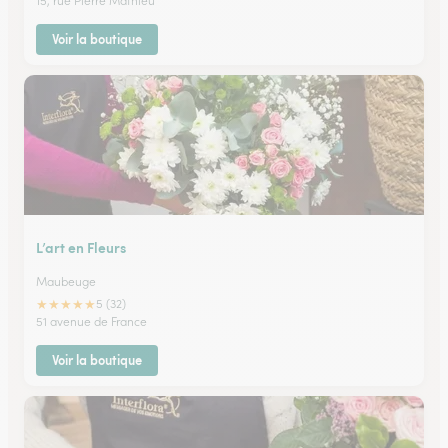
15, rue Pierre Mathieu
Voir la boutique
L’art en Fleurs
Maubeuge
★
★
★
★
★
5 (32)
51 avenue de France
Voir la boutique