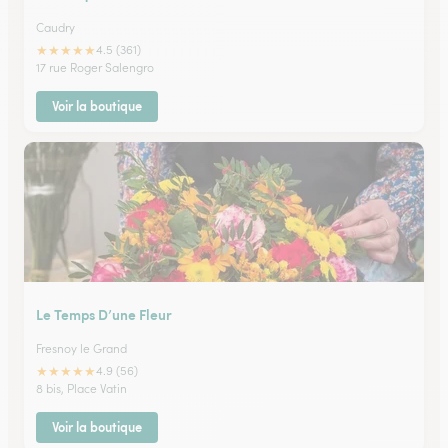
Caudry
★
★
★
★
★
4.5 (361)
17 rue Roger Salengro
Voir la boutique
Le Temps D’une Fleur
Fresnoy le Grand
★
★
★
★
★
4.9 (56)
8 bis, Place Vatin
Voir la boutique