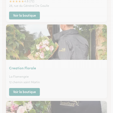
★
★
★
★
★
4.8 (72)
28, rue du Général De Gaulle
Voir la boutique
Creation Florale
La Flamengrie
12 chemin saint Martin
Voir la boutique