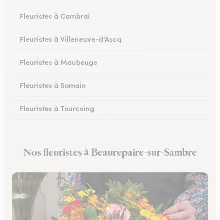
Fleuristes à Cambrai
Fleuristes à Villeneuve-d’Ascq
Fleuristes à Maubeuge
Fleuristes à Somain
Fleuristes à Tourcoing
Fleuristes à Loos
Nos fleuristes à Beaurepaire-sur-Sambre
Fleuristes à Cysoing