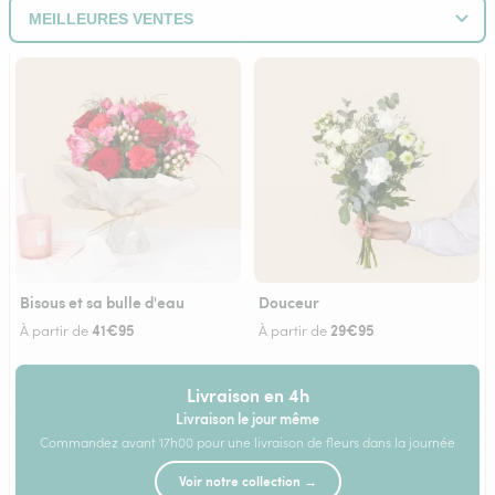
Bisous et sa bulle d'eau
Douceur
41€95
29€95
À partir de
À partir de
Livraison en 4h
Livraison le jour même
Commandez avant 17h00 pour une livraison de fleurs dans la journée
Voir notre collection →