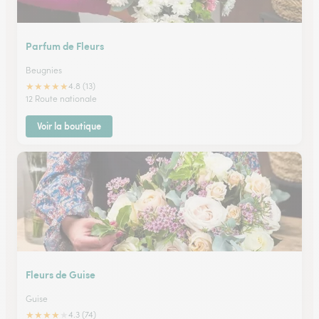
Parfum de Fleurs
Beugnies
★
★
★
★
★
4.8 (13)
12 Route nationale
Voir la boutique
Fleurs de Guise
Guise
★
★
★
★
★
4.3 (74)