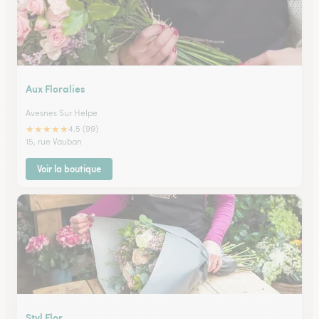
Aux Floralies
Avesnes Sur Helpe
★
★
★
★
★
4.5 (99)
15, rue Vauban
Voir la boutique
Styl Flor