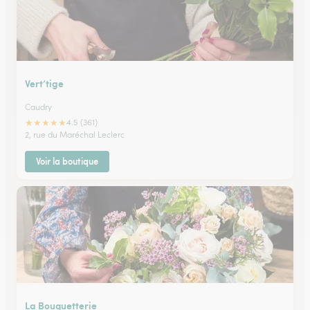
Vert’tige
Caudry
★
★
★
★
★
4.5 (361)
2, rue du Maréchal Leclerc
Voir la boutique
La Bouquetterie