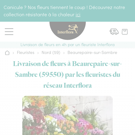
Aller au contenu
Canicule ? Nos fleurs tiennent le coup ! Découvrez notre
collection résistante à la chaleur
ici
Livraison de fleurs en 4h par un fleuriste Interflora
›
Fleuristes
›
Nord (59)
›
Beaurepaire-sur-Sambre
Accueil
Livraison de fleurs à Beaurepaire-sur-
Sambre (59550) par les fleuristes du
réseau Interflora