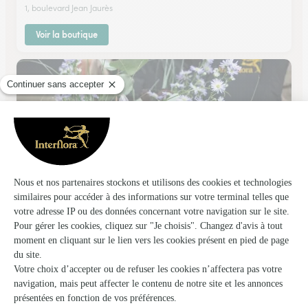
1, boulevard Jean Jaurès
Voir la boutique
Art Floral, Vassel Wattier
Louvroil
104, route d'Avesnes
Voir la boutique