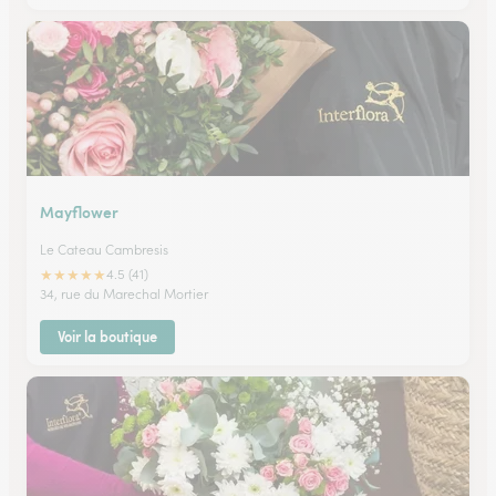
Mayflower
Le Cateau Cambresis
★
★
★
★
★
4.5 (41)
34, rue du Marechal Mortier
Voir la boutique