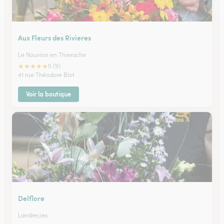
Aux Fleurs des Rivieres
Le Nouvion en Thierache
★
★
★
★
★
5 (9)
41 rue Théodore Blot
Voir la boutique
Delflore
Landrecies