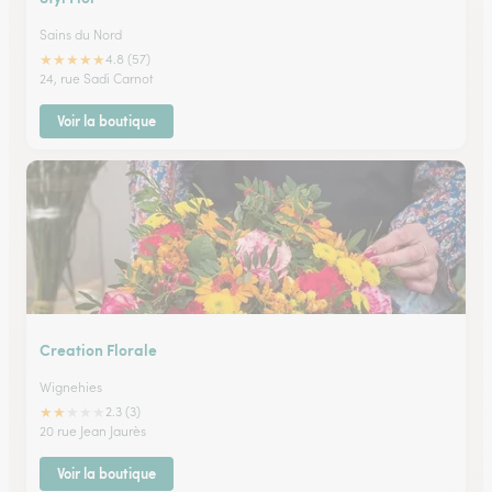
Sains du Nord
★
★
★
★
★
4.8 (57)
24, rue Sadi Carnot
Voir la boutique
Creation Florale
Wignehies
★
★
★
★
★
2.3 (3)
20 rue Jean Jaurès
Voir la boutique