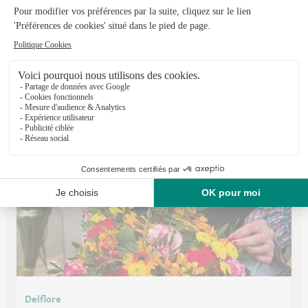
Nympheas
Louvroil
★
★
★
★
★
4.6 (253)
204, route d'Avesnes
Voir la boutique
Delflore