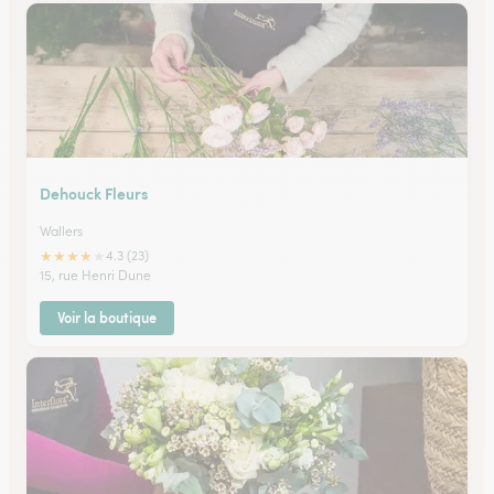
Dehouck Fleurs
Wallers
★
★
★
★
★
4.3 (23)
15, rue Henri Dune
Voir la boutique