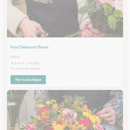
Paul Dehouck Fleurs
Marly
★
★
★
★
★
4.4 (48)
111, rue Jean-Jaures
Voir la boutique