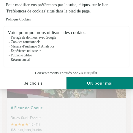
La Bouquetterie
Caudry
★
★
★
★
★
4.5 (361)
17 rue Roger Salengro
Voir la boutique
A Fleur de Coeur
Bruay Sur L Escaut
★
★
★
★
★
4.5 (41)
138, rue Jean Jaurès