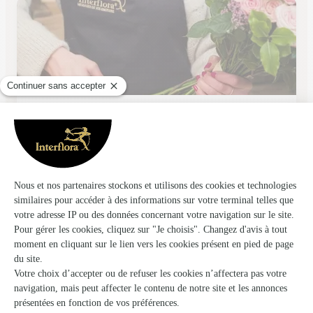
Vert’tige
Caudry
★
★
★
★
★
4.5 (361)
2, rue du Maréchal Leclerc
Voir la boutique