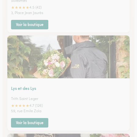
Solesmes
★
★
★
★
★
4.5 (42)
3, Place Jean Jaurès
Voir la boutique
Lys et des Lys
Trith Saint Leger
★
★
★
★
★
4.7 (126)
59, rue Emile Zola
Voir la boutique