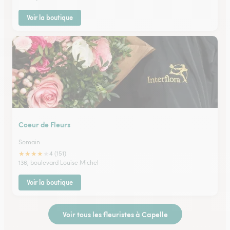
Voir la boutique
Coeur de Fleurs
Somain
★
★
★
★
★
4 (151)
136, boulevard Louise Michel
Voir la boutique
Voir tous les fleuristes à Capelle