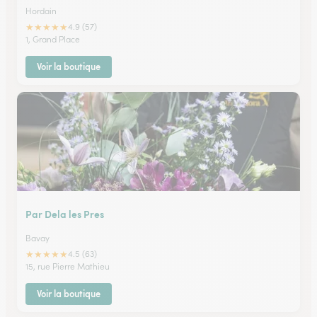
Hordain
★
★
★
★
★
4.9 (57)
1, Grand Place
Voir la boutique
Par Dela les Pres
Bavay
★
★
★
★
★
4.5 (63)
15, rue Pierre Mathieu
Voir la boutique