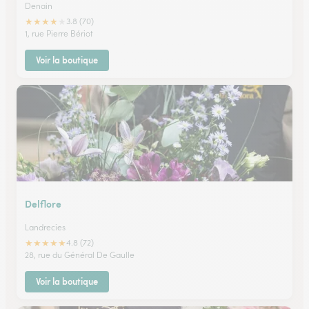
Denain
★
★
★
★
★
3.8 (70)
1, rue Pierre Bériot
Voir la boutique
Delflore
Landrecies
★
★
★
★
★
4.8 (72)
28, rue du Général De Gaulle
Voir la boutique