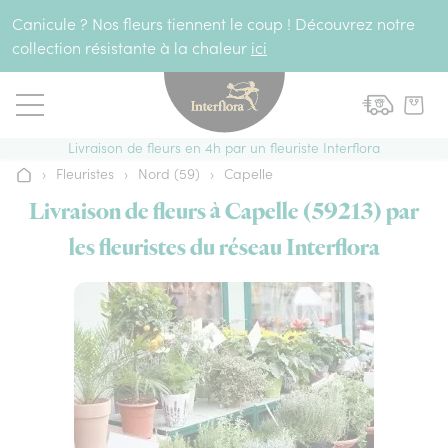
Aller au contenu
Canicule ? Nos fleurs tiennent le coup ! Découvrez notre
collection résistante à la chaleur
ici
Livraison de fleurs en 4h par un fleuriste Interflora
›
Fleuristes
›
Nord (59)
›
Capelle
Accueil
Livraison de fleurs à Capelle (59213) par
les fleuristes du réseau Interflora