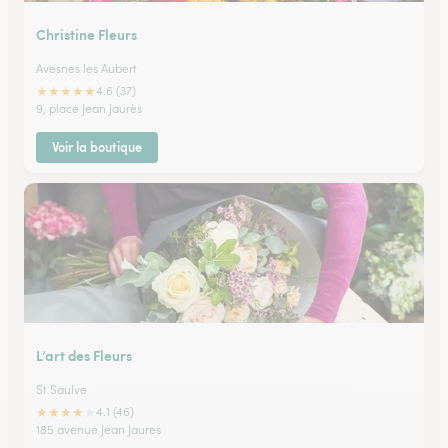
Christine Fleurs
Avesnes les Aubert
★
★
★
★
★
4.6 (37)
9, place Jean Jaurès
Voir la boutique
L’art des Fleurs
St Saulve
★
★
★
★
★
4.1 (46)
185 avenue Jean Jaures