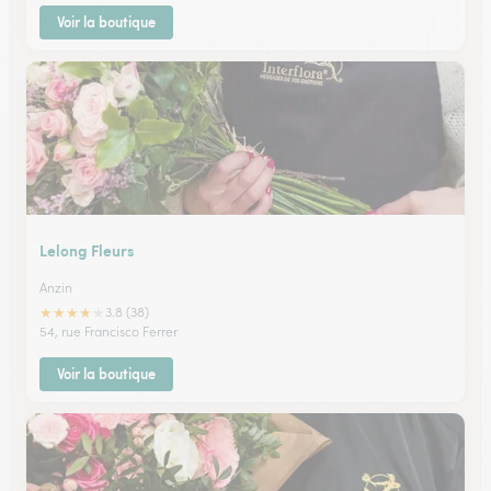
Voir la boutique
Lelong Fleurs
Anzin
★
★
★
★
★
3.8 (38)
54, rue Francisco Ferrer
Voir la boutique