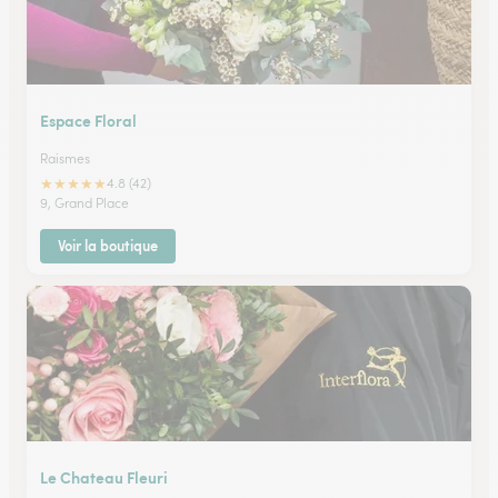
Espace Floral
Raismes
★
★
★
★
★
4.8 (42)
9, Grand Place
Voir la boutique
Le Chateau Fleuri