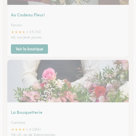
Au Cadeau Fleuri
Fenain
★
★
★
★
★
3.5 (14)
40, rue Jean Jaurès
Voir la boutique
La Bouquetterie
Cambrai
★
★
★
★
★
4 (264)
119-121, av de Valenciennes