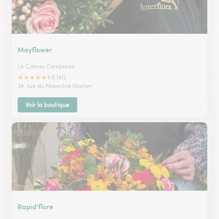
Mayflower
Le Cateau Cambresis
★
★
★
★
★
4.5 (41)
34, rue du Marechal Mortier
Voir la boutique
Rapid’flore