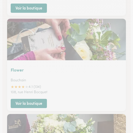
Voir la boutique
Flower
Bouchain
★
★
★
★
★
4.1 (134)
108, rue Henri Bocquet
Voir la boutique