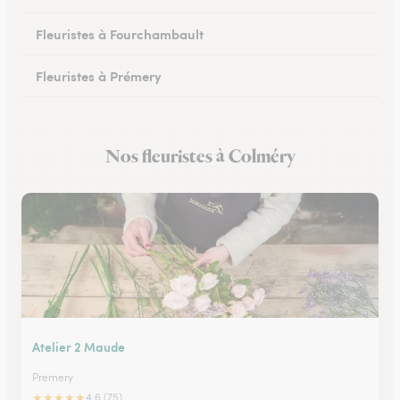
Fleuristes à Fourchambault
Fleuristes à Prémery
Fleuristes à La Charité-sur-Loire
Nos fleuristes à Colméry
Fleuristes à Saint-Parize-le-Châtel
Atelier 2 Maude
Premery
★
★
★
★
★
4.6 (75)