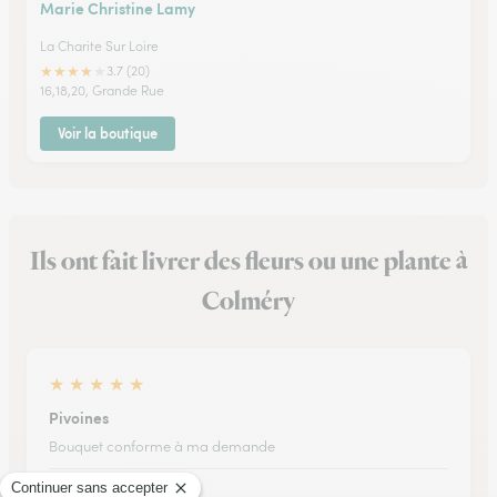
Marie Christine Lamy
La Charite Sur Loire
★
★
★
★
★
3.7 (20)
16,18,20, Grande Rue
Voir la boutique
Ils ont fait livrer des fleurs ou une plante à
Colméry
★
★
★
★
★
Pivoines
Bouquet conforme à ma demande
07/05/2026