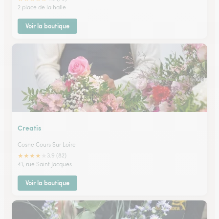
2 place de la halle
Voir la boutique
Creatis
Cosne Cours Sur Loire
★
★
★
★
★
3.9 (82)
41, rue Saint Jacques
Voir la boutique