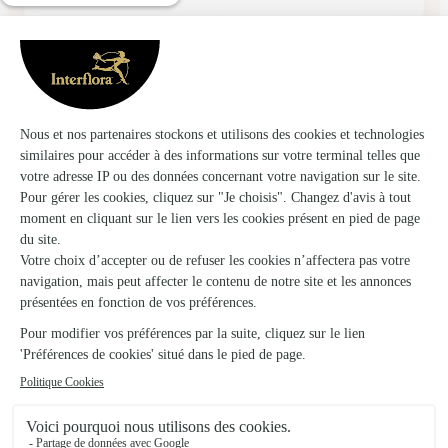
★
★
★
★
★
Attrape nigaud
Je suis juste satisfaite.
09/05/2026
★
★
★
★
★
Facile de commander.
Facile de commander.
30/05/2026
★
★
★
★
★
Bouquet conforme à la description et…