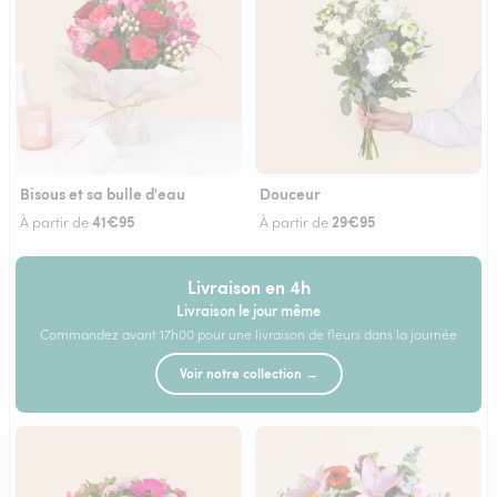
Bisous et sa bulle d'eau
Douceur
41€95
29€95
À partir de
À partir de
Livraison en 4h
Livraison le jour même
Commandez avant 17h00 pour une livraison de fleurs dans la journée
Voir notre collection →