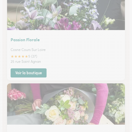
Passion Florale
Cosne Cours Sur Loire
★
★
★
★
★
5 (27)
25 rue Saint Agnan
Voir la boutique