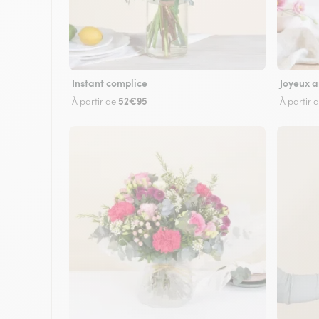
Instant complice
Joyeux a
52€95
À partir de
À partir 