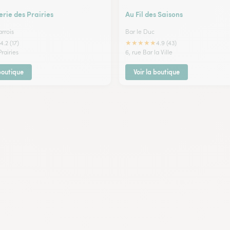
erie des Prairies
Au Fil des Saisons
rrois
Bar le Duc
★
★
★
★
★
4.2 (17)
4.9 (43)
Prairies
6, rue Bar la Ville
 boutique
Voir la boutique