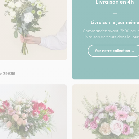
Livraison en 4h
—
Livraison le jour même
Commandez avant 17h00 pour
livraison de fleurs dans la jou
Voir notre collection →
29€95
de