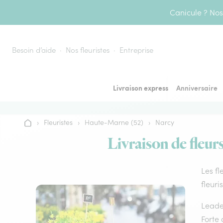
Aller au contenu
Canicule ? Nos 
Besoin d’aide
Nos fleuristes
Entreprise
Livraison express
Anniversaire
›
Fleuristes
›
Haute-Marne (52)
›
Narcy
Accueil
Livraison de fleurs
Les fl
fleuri
Leader
Forte 