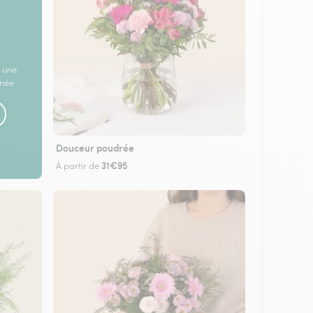
 une
rnée
Douceur poudrée
31€95
À partir de