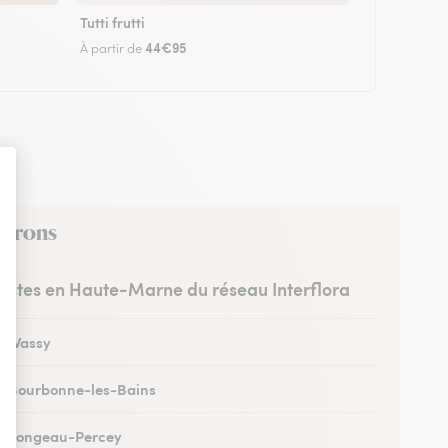
Tutti frutti
44€95
À partir de
nvirons
uristes en Haute-Marne du réseau Interflora
 à Wassy
 à Bourbonne-les-Bains
 à Longeau-Percey