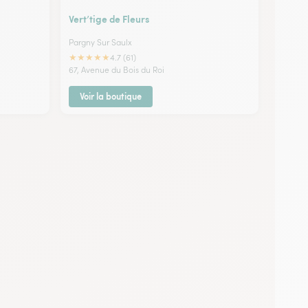
Vert’tige de Fleurs
Pargny Sur Saulx
★
★
★
★
★
4.7 (61)
67, Avenue du Bois du Roi
Voir la boutique