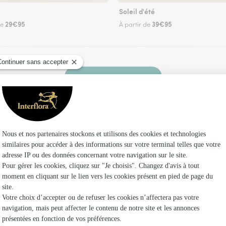
Soleil d'été
29€95
39€95
de
À partir de
Faire livrer des fleurs
z un fleuriste Interflora à Narcy et dans ses e
Les fle
Fleuristes
Fleuristes
Fleuristes