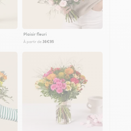
Plaisir fleuri
36€95
À partir de