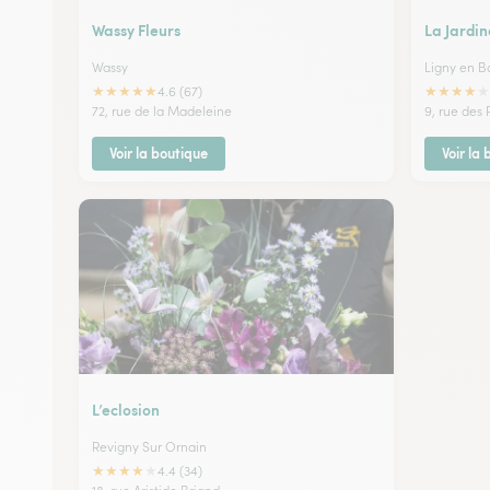
Wassy Fleurs
La Jardin
Wassy
Ligny en Ba
★
★
★
★
★
★
★
★
★
★
4.6 (67)
72, rue de la Madeleine
9, rue des 
Voir la boutique
Voir la
L’eclosion
Revigny Sur Ornain
★
★
★
★
★
4.4 (34)