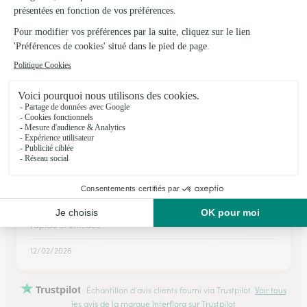
12/04/2026
★
★
★
★
★
Tout était parfait
Tout était parfait. Livraison agreable
22/06/2026
★
★
★
★
★
rapide et efficace
rapide et efficace
12/02/2026
Trustpilot
Échantillon d'avis clients fourni via Trustpilot.
Voir tous
les avis de la marque Interflora sur Trustpilot