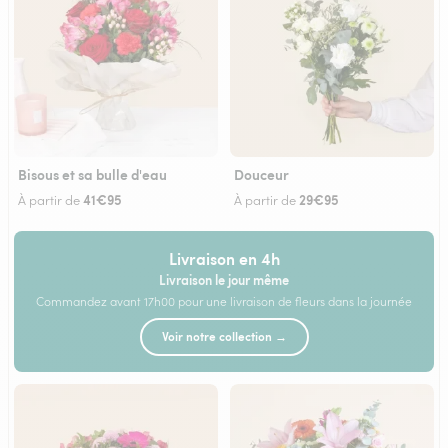
Bisous et sa bulle d'eau
Douceur
41€95
29€95
À partir de
À partir de
Livraison en 4h
Livraison le jour même
Commandez avant 17h00 pour une livraison de fleurs dans la journée
Voir notre collection →