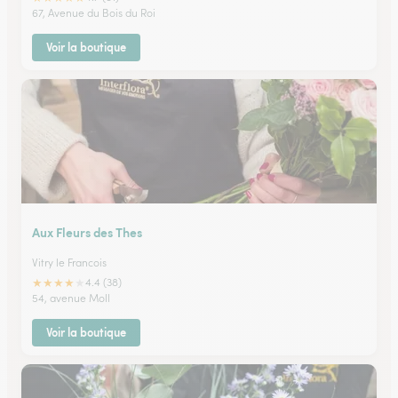
67, Avenue du Bois du Roi
Voir la boutique
Aux Fleurs des Thes
Vitry le Francois
★
★
★
★
★
4.4 (38)
54, avenue Moll
Voir la boutique