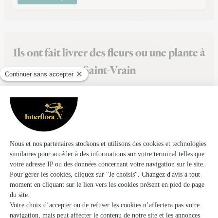
Ils ont fait livrer des fleurs ou une plante à
Saint-Vrain
★
★
★
★
★
Livraison impeccable merci
Livraison impeccable merci
14/04/2026
★
★
★
★
★
rapidité du site et choix ,simplicité…
rapidité du site et choix ,simplicité et livraison très pro