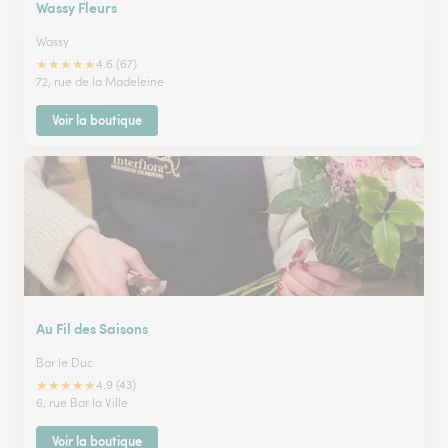
Wassy Fleurs
Wassy
★
★
★
★
★
4.6 (67)
72, rue de la Madeleine
Voir la boutique
Au Fil des Saisons
Bar le Duc
★
★
★
★
★
4.9 (43)
6, rue Bar la Ville
Voir la boutique