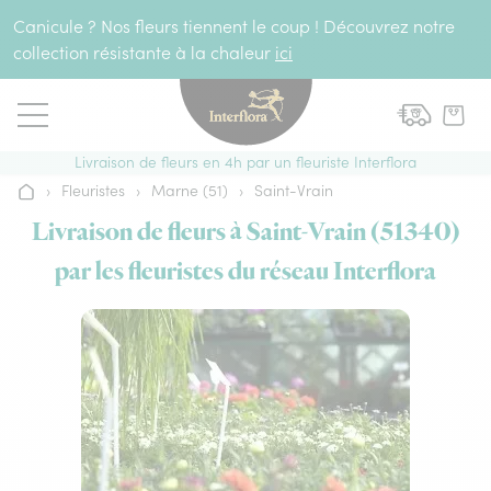
Aller au contenu
Canicule ? Nos fleurs tiennent le coup ! Découvrez notre
collection résistante à la chaleur
ici
Livraison de fleurs en 4h par un fleuriste Interflora
›
Fleuristes
›
Marne (51)
›
Saint-Vrain
Accueil
Livraison de fleurs à Saint-Vrain (51340)
par les fleuristes du réseau Interflora