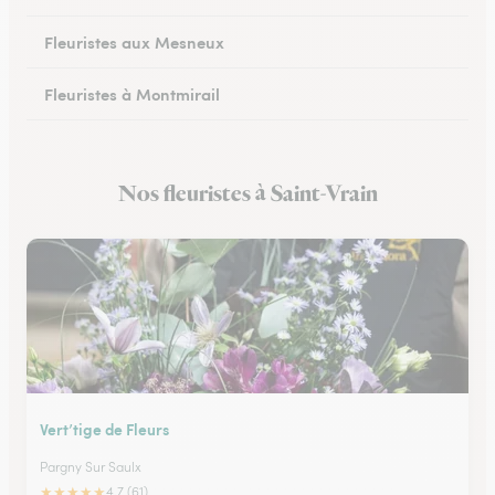
Fleuristes aux Mesneux
Fleuristes à Montmirail
Fleuristes à Dormans
Nos fleuristes à Saint-Vrain
Fleuristes à Vitry-le-François
Vert’tige de Fleurs
Pargny Sur Saulx
★
★
★
★
★
4.7 (61)