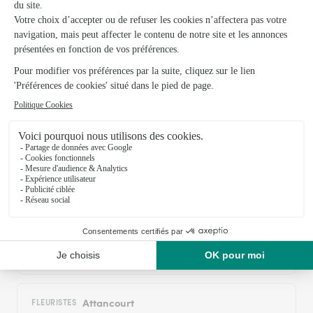
Rapide efficace
20/01/2026
Trustpilot
Échantillon d'avis clients fourni via Trustpilot.
Voir tous
les avis de la marque Interflora sur Trustpilot
Livraison de fleurs à Louvemont et autour
: les villes proches couvertes par le réseau
Interflora
Allichamps
FLEURISTES
Attancourt
FLEURISTES