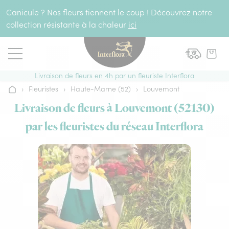
Aller au contenu
Canicule ? Nos fleurs tiennent le coup ! Découvrez notre
collection résistante à la chaleur
ici
Livraison de fleurs en 4h par un fleuriste Interflora
›
Fleuristes
›
Haute-Marne (52)
›
Louvemont
Accueil
Livraison de fleurs à Louvemont (52130)
par les fleuristes du réseau Interflora