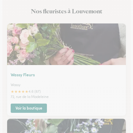
Nos fleuristes à Louvemont
Wassy Fleurs
Wassy
★
★
★
★
★
4.6 (67)
72, rue de la Madeleine
Voir la boutique