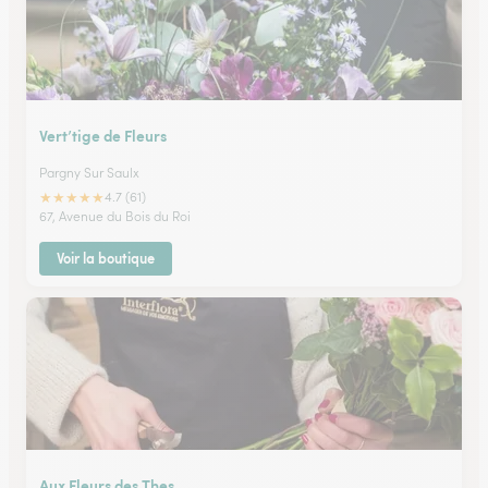
Vert’tige de Fleurs
Pargny Sur Saulx
★
★
★
★
★
4.7 (61)
67, Avenue du Bois du Roi
Voir la boutique
Aux Fleurs des Thes