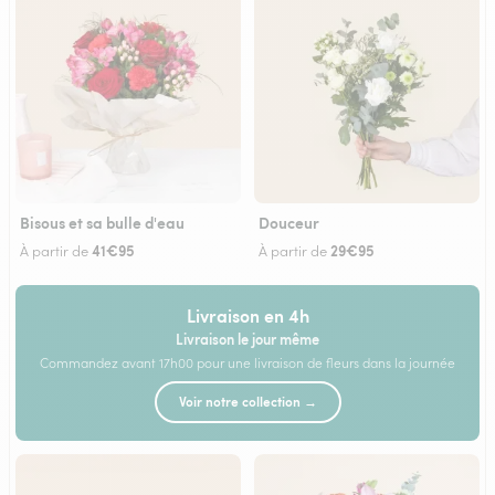
Bisous et sa bulle d'eau
Douceur
41€95
29€95
À partir de
À partir de
Livraison en 4h
Livraison le jour même
Commandez avant 17h00 pour une livraison de fleurs dans la journée
Voir notre collection →