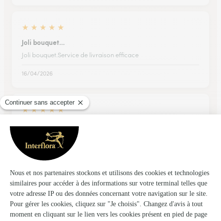
★
★
★
★
★
Joli bouquet…
Joli bouquet.Service de livraison efficace
16/04/2026
★
★
★
★
★
Délais de livraison respectés
Délais de livraison respectés, très bonne information sur le
suivi de la commande
16/07/2026
★
★
★
★
★
Rapide efficace