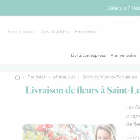
Aller au contenu
Canicule ? Nos 
Besoin d’aide
Nos fleuristes
Entreprise
Livraison express
Anniversaire
›
Fleuristes
›
Marne (51)
›
Saint-Lumier-la-Populeuse
Accueil
Livraison de fleurs à Saint-L
Les fl
propre
de fle
Le rés