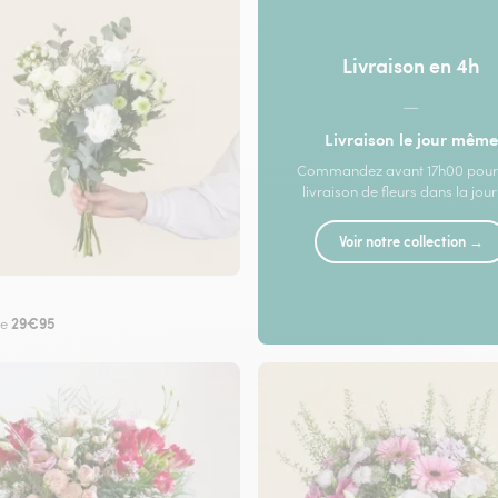
Livraison en 4h
—
Livraison le jour même
Commandez avant 17h00 pour
livraison de fleurs dans la jou
Voir notre collection →
29€95
de