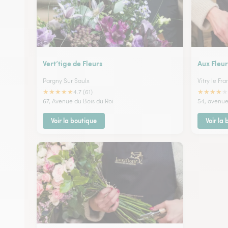
Vert’tige de Fleurs
Aux Fleur
Pargny Sur Saulx
Vitry le Fra
★
★
★
★
★
★
★
★
★
★
4.7 (61)
67, Avenue du Bois du Roi
54, avenue
Voir la boutique
Voir la