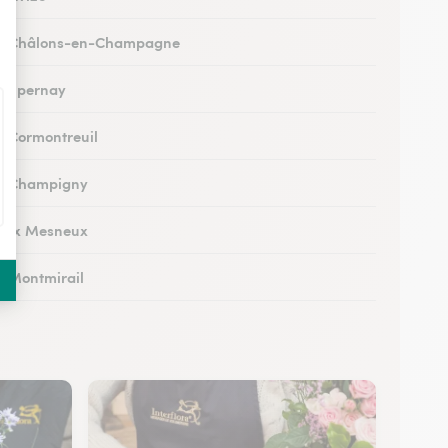
s à Châlons-en-Champagne
 à Épernay
 à Cormontreuil
 à Champigny
 aux Mesneux
 à Montmirail
 à Dormans
à Vitry-le-François