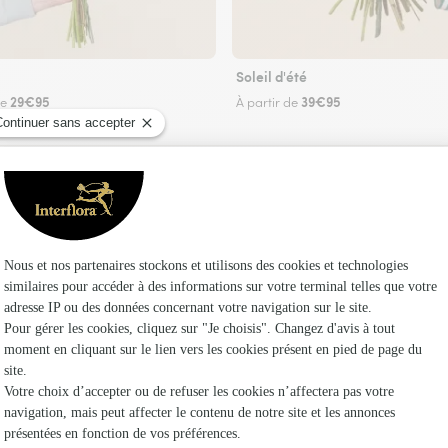
Soleil d'été
29€95
39€95
de
À partir de
Faire livrer des fleurs
iste Interflora à Saint-Lumier-la-Populeuse et 
Les fl
Fleuristes
Fleuristes 