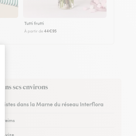
Tutti frutti
44€95
À partir de
dans ses environs
euristes dans la Marne du réseau Interflora
 à Reims
à Avize