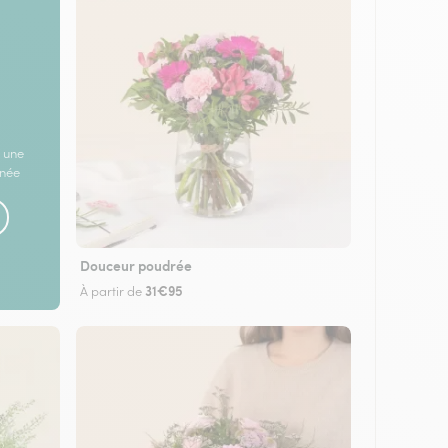
 une
rnée
Douceur poudrée
31€95
À partir de