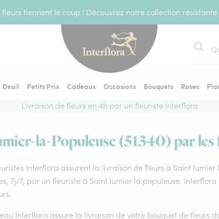
fleurs tiennent le coup ! Découvrez notre collection résistante
Recher
Deuil
Petits Prix
Cadeaux
Occasions
Bouquets
Roses
Pla
Livraison de fleurs en 4h par un fleuriste Interflora
umier-la-Populeuse (51340) par les f
euristes Interflora assurent la livraison de fleurs à Saint lumie
s, 7j/7, par un fleuriste à Saint lumier la populeuse. Interflo
urs.
eau Interflora assure la livraison de votre bouquet de fleurs