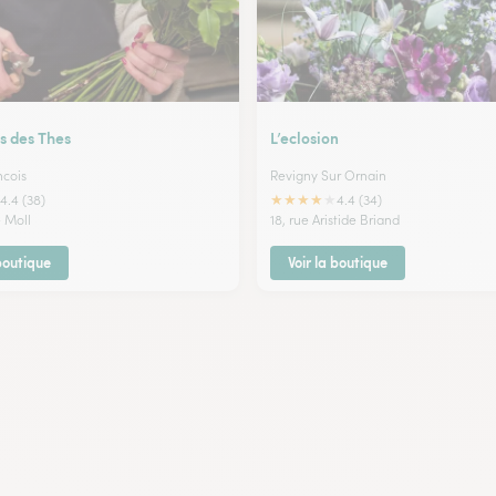
s des Thes
L’eclosion
ncois
Revigny Sur Ornain
★
★
★
★
★
4.4 (38)
4.4 (34)
 Moll
18, rue Aristide Briand
 boutique
Voir la boutique