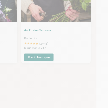
Au Fil des Saisons
Bar le Duc
★
★
★
★
★
4.9 (43)
6, rue Bar la Ville
Voir la boutique