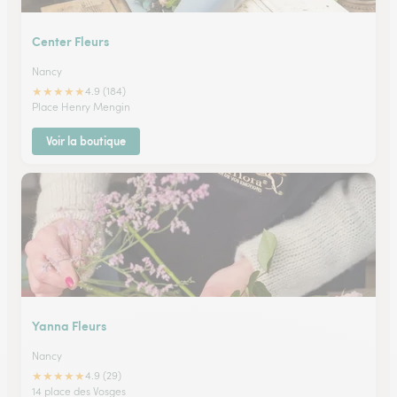
Center Fleurs
Nancy
★
★
★
★
★
4.9 (184)
Place Henry Mengin
Voir la boutique
Yanna Fleurs
Nancy
★
★
★
★
★
4.9 (29)
14 place des Vosges