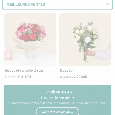
Bisous et sa bulle d'eau
Douceur
41€95
29€95
À partir de
À partir de
Livraison en 4h
Livraison le jour même
Commandez avant 17h00 pour une livraison de fleurs dans la journée
Voir notre collection →