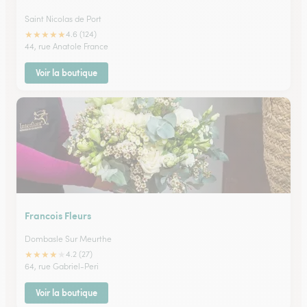
Saint Nicolas de Port
★
★
★
★
★
4.6 (124)
44, rue Anatole France
Voir la boutique
Francois Fleurs
Dombasle Sur Meurthe
★
★
★
★
★
4.2 (27)
64, rue Gabriel-Peri
Voir la boutique