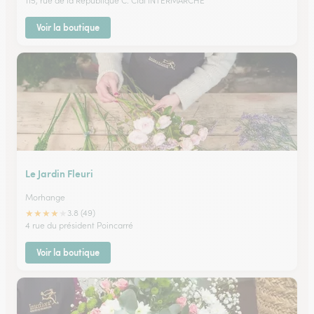
115, rue de la République C. Cial INTERMARCHE
Voir la boutique
Le Jardin Fleuri
Morhange
★
★
★
★
★
3.8 (49)
4 rue du président Poincarré
Voir la boutique