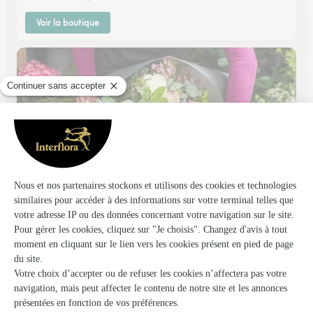
Voir la boutique
La Chimere
Nancy
★
★
★
★
★
4.5 (92)
28, rue Raymond Poincaré
Voir la boutique