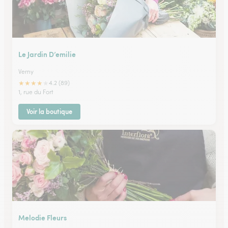
Le Jardin D’emilie
Verny
★
★
★
★
★
4.2 (89)
1, rue du Fort
Voir la boutique
Melodie Fleurs