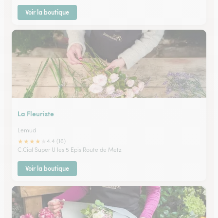
Voir la boutique
La Fleuriste
Lemud
★
★
★
★
★
4.4 (16)
C.Cial Super U les 5 Epis Route de Metz
Voir la boutique