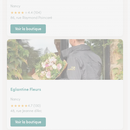
Nancy
★
★
★
★
★
4.4 (104)
86, rue Raymond Poincaré
Voir la boutique
Eglantine Fleurs
Nancy
★
★
★
★
★
4.7 (130)
48, rue Jeanne d'Arc
Voir la boutique