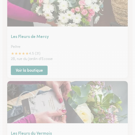
Les Fleurs de Mercy
Peltre
★
★
★
★
★
4.5 (31)
2B, rue du Jardin d'Ecosse
Voir la boutique
Les Fleurs du Vermois