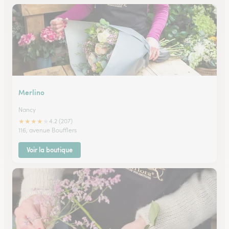
Merlino
Nancy
★
★
★
★
★
4.2 (207)
116, avenue Boufflers
Voir la boutique