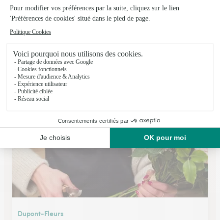
Fleur & K
Nancy
★
★
★
★
★
4 (399)
228, avenue de Strasbourg BP 22310
Voir la boutique
Dupont-Fleurs