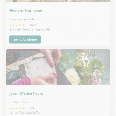
Fleurs en Harmonie
Bouxieres Aux Chenes
★
★
★
★
★
4.6 (80)
4, Route Départementale 913
Voir la boutique
Jardin D’eden Fleurs
Chateau Salins
★
★
★
★
★
4.5 (34)
12, rue Maréchal Joffre