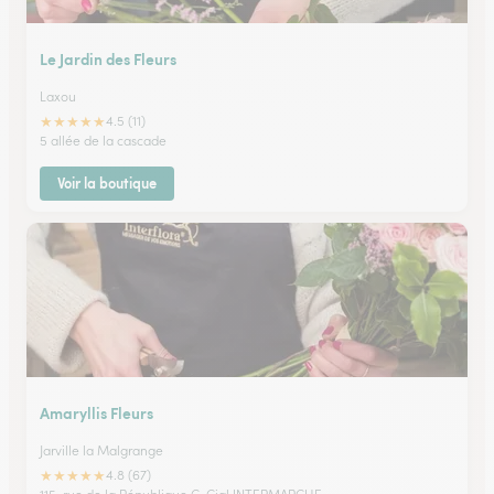
Le Jardin des Fleurs
Laxou
★
★
★
★
★
4.5 (11)
5 allée de la cascade
Voir la boutique
Amaryllis Fleurs
Jarville la Malgrange
★
★
★
★
★
4.8 (67)