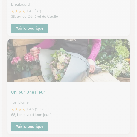
Dieulouard
★
★
★
★
★
4.1 (39)
36, av. du Général de Gaulle
Voir la boutique
Un Jour Une Fleur
Tomblaine
★
★
★
★
★
4.2 (137)
68, boulevard Jean Jaurès
Voir la boutique