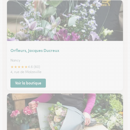
Orfleurs, Jacques Ducreux
Nancy
★
★
★
★
★
4.6 (60)
4, rue de Malzeville
Voir la boutique