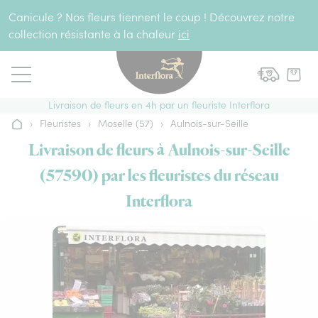
Aller au contenu
Canicule ? Nos fleurs tiennent le coup ! Découvrez notre
collection résistante à la chaleur
ici
Livraison de fleurs en 4h par un fleuriste Interflora
›
Fleuristes
›
Moselle (57)
›
Aulnois-sur-Seille
Accueil
Livraison de fleurs à Aulnois-sur-Seille
(57590) par les fleuristes du réseau
Interflora