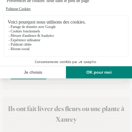
Fleur & K
Nancy
★
★
★
★
★
4 (399)
228, avenue de Strasbourg BP 22310
Voir la boutique
Ils ont fait livrer des fleurs ou une plante à
Xanrey