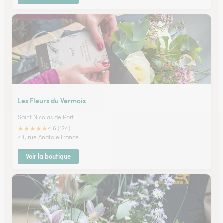
Les Fleurs du Vermois
Saint Nicolas de Port
★
★
★
★
★
4.6 (124)
44, rue Anatole France
Voir la boutique