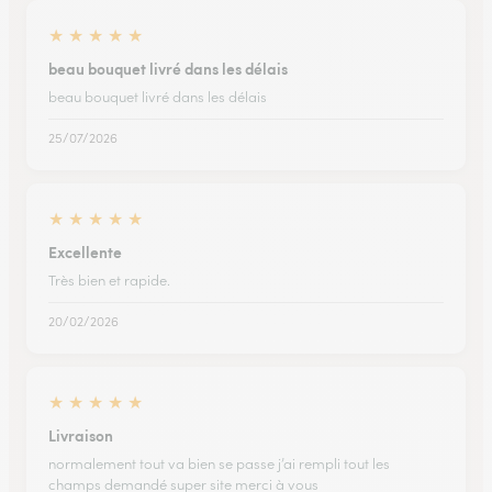
★
★
★
★
★
beau bouquet livré dans les délais
beau bouquet livré dans les délais
25/07/2026
★
★
★
★
★
Excellente
Très bien et rapide.
20/02/2026
★
★
★
★
★
Livraison
normalement tout va bien se passe j’ai rempli tout les
champs demandé super site merci à vous