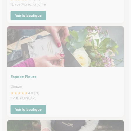
12, rue Maréchal Joffre
Voir la boutique
Espace Fleurs
Dieuze
★
★
★
★
★
4.8 (71)
1 RUE POINCARE
Voir la boutique