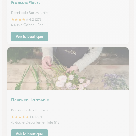
Francois Fleurs
Dombasle Sur Meurthe
★
★
★
★
★
4.2 (27)
64, rue Gabriel-Peri
Voir la boutique
Fleurs en Harmonie
Bouxieres Aux Chenes
★
★
★
★
★
4.6 (80)
4, Route Départementale 913
Voir la boutique