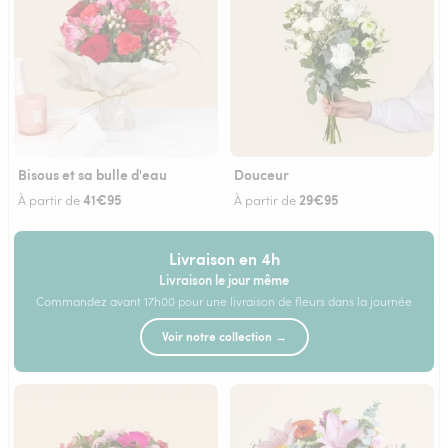
Bisous et sa bulle d'eau
Douceur
41€95
29€95
À partir de
À partir de
Livraison en 4h
Livraison le jour même
Commandez avant 17h00 pour une livraison de fleurs dans la journée
Voir notre collection →