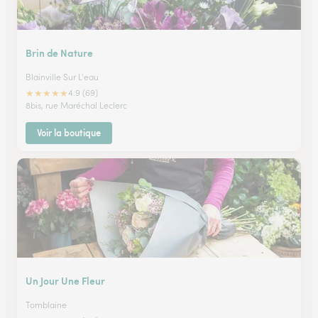
Brin de Nature
Blainville Sur L'eau
★
★
★
★
★
4.9 (69)
8bis, rue Maréchal Leclerc
Voir la boutique
Un Jour Une Fleur
Tomblaine