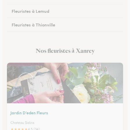
Fleuristes à Lemud
Fleuristes à Thionville
Fleuristes à Hayange
Nos fleuristes à Xanrey
Fleuristes à Peltre
Jardin D’eden Fleurs
Chateau Salins
★
★
★
★
★
4.5 (34)