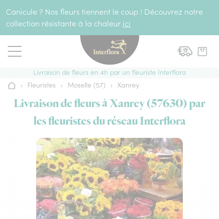
Aller au contenu
Canicule ? Nos fleurs tiennent le coup ! Découvrez notre
collection résistante à la chaleur
ici
Livraison de fleurs en 4h par un fleuriste Interflora
›
Fleuristes
›
Moselle (57)
›
Xanrey
Accueil
Livraison de fleurs à Xanrey (57630) par
les fleuristes du réseau Interflora