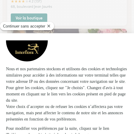
★
★
★
★
★
4.2 (137)
68, boulevard Jean Jaurès
Voir la boutique
Amaryllis Fleurs
Jarville la Malgrange
★
★
★
★
★
4.8 (67)
115, rue de la République C. Cial INTERMARCHE
Voir la boutique