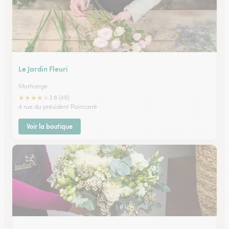
Le Jardin Fleuri
Morhange
★
★
★
★
★
3.8 (49)
4 rue du président Poincarré
Voir la boutique