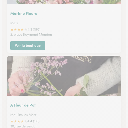
Merlino Fleurs
Metz
★
★
★
★
★
4.3 (190)
2, place Raymond Mondon
Voir la boutique
A Fleur de Pot
Moulins les Metz
★
★
★
★
★
4.4 (56)
30, rue de Verdun