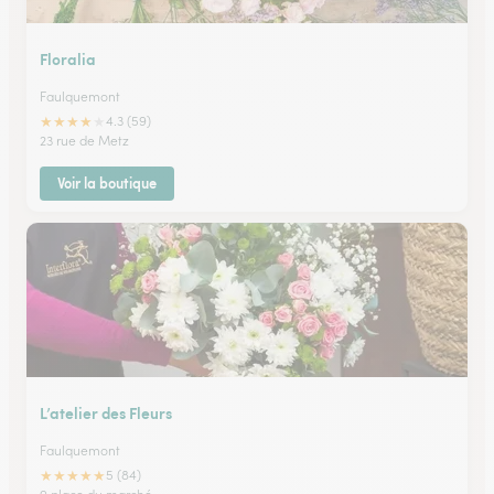
Floralia
Faulquemont
★
★
★
★
★
4.3 (59)
23 rue de Metz
Voir la boutique
L’atelier des Fleurs
Faulquemont
★
★
★
★
★
5 (84)