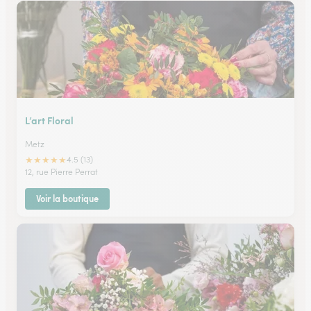
L’art Floral
Metz
★
★
★
★
★
4.5 (13)
12, rue Pierre Perrat
Voir la boutique