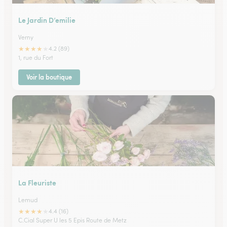
Le Jardin D’emilie
Verny
★
★
★
★
★
4.2 (89)
1, rue du Fort
Voir la boutique
La Fleuriste
Lemud
★
★
★
★
★
4.4 (16)
C.Cial Super U les 5 Epis Route de Metz