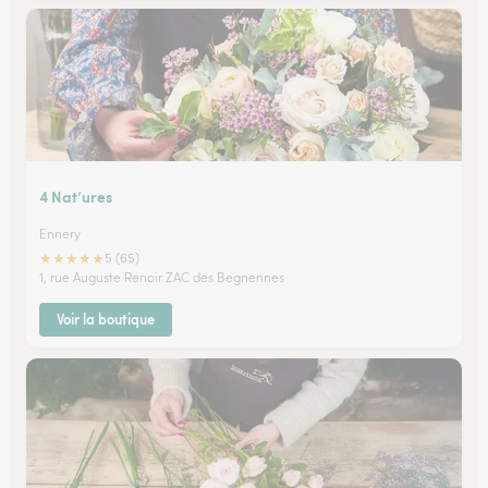
4 Nat’ures
Ennery
★
★
★
★
★
5 (65)
1, rue Auguste Renoir ZAC des Begnennes
Voir la boutique