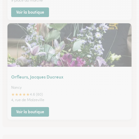
9 place du marché
Voir la boutique
Orfleurs, Jacques Ducreux
Nancy
★
★
★
★
★
4.6 (60)
4, rue de Malzeville
Voir la boutique