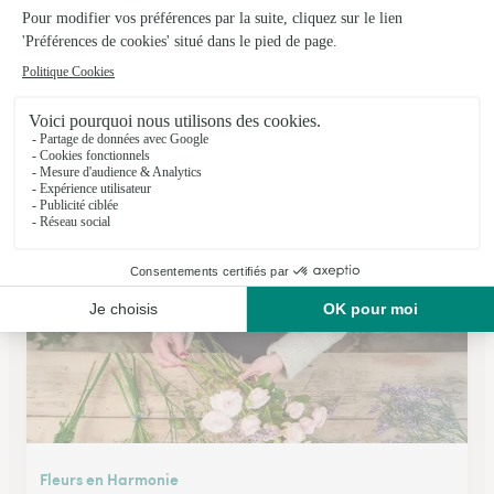
Chantefleurs
Courcelles Chaussy
★
★
★
★
★
3.8 (23)
7, avenue Charles de Gaulle
Voir la boutique
Fleurs en Harmonie