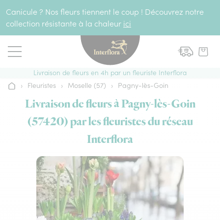
Aller au contenu
Canicule ? Nos fleurs tiennent le coup ! Découvrez notre
collection résistante à la chaleur
ici
Livraison de fleurs en 4h par un fleuriste Interflora
›
Fleuristes
›
Moselle (57)
›
Pagny-lès-Goin
Accueil
Livraison de fleurs à Pagny-lès-Goin
(57420) par les fleuristes du réseau
Interflora