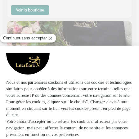
Voir la boutique
Melodie Fleurs
Dieulouard
★
★
★
★
★
4.1 (39)
36, av. du Général de Gaulle
Voir la boutique