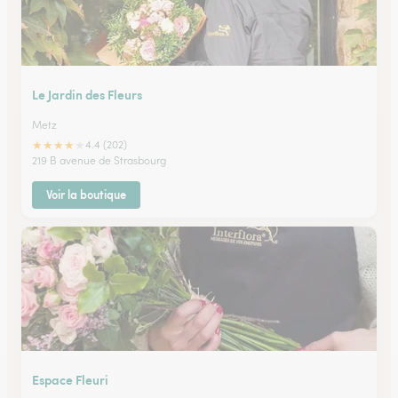
Le Jardin des Fleurs
Metz
★
★
★
★
★
4.4 (202)
219 B avenue de Strasbourg
Voir la boutique
Espace Fleuri