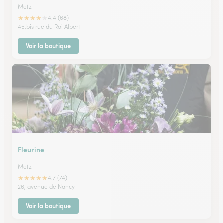
Metz
★
★
★
★
★
4.4 (68)
45,bis rue du Roi Albert
Voir la boutique
Fleurine
Metz
★
★
★
★
★
4.7 (74)
26, avenue de Nancy
Voir la boutique