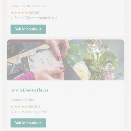
Bouxieres Aux Chenes
★
★
★
★
★
4.6 (80)
4, Route Départementale 913
Voir la boutique
Jardin D’eden Fleurs
Chateau Salins
★
★
★
★
★
4.5 (34)
12, rue Maréchal Joffre
Voir la boutique