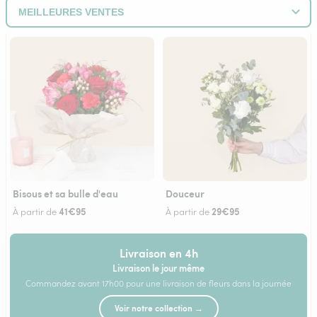
Bisous et sa bulle d'eau
Douceur
41€95
29€95
À partir de
À partir de
Livraison en 4h
Livraison le jour même
Commandez avant 17h00 pour une livraison de fleurs dans la journée
Voir notre collection →