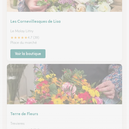
Les Cornevillesques de Lisa
Le Molay Littry
★
★
★
★
★
4.7 (39)
Place du marché
Voir la boutique
Terre de Fleurs
Trevieres