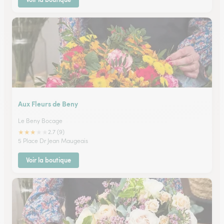
Aux Fleurs de Beny
Le Beny Bocage
★
★
★
★
★
2.7 (9)
5 Place Dr Jean Maugeais
Voir la boutique