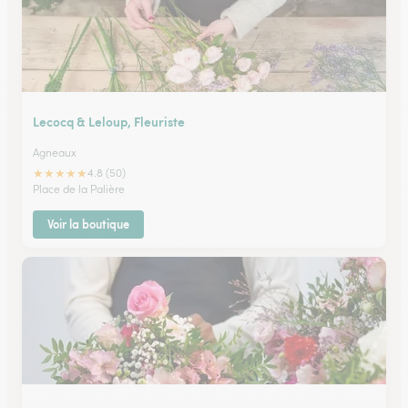
Lecocq & Leloup, Fleuriste
Agneaux
★
★
★
★
★
4.8 (50)
Place de la Palière
Voir la boutique