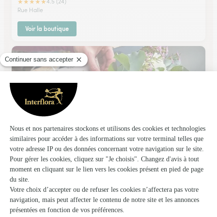
★
★
★
★
★
4.5 (24)
Rue Halle
Voir la boutique
L’oxalis
Tessy Bocage
★
★
★
★
★
4.2 (20)
49 rue Saint Pierre et Miquelon
Voir la boutique