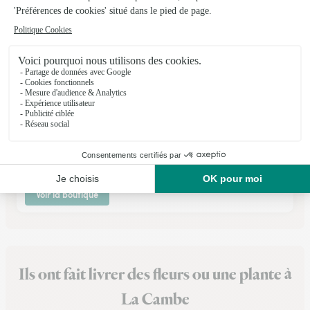
La Boutique de Fleurs
Saint Lo
★
★
★
★
★
4.8 (117)
C.Cial Intermarché rue Popielujko
Voir la boutique
Ils ont fait livrer des fleurs ou une plante à
La Cambe