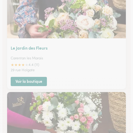
Le Jardin des Fleurs
Carentan les Marais
★
★
★
★
★
4.4 (11)
29 rue Holgate
Voir la boutique