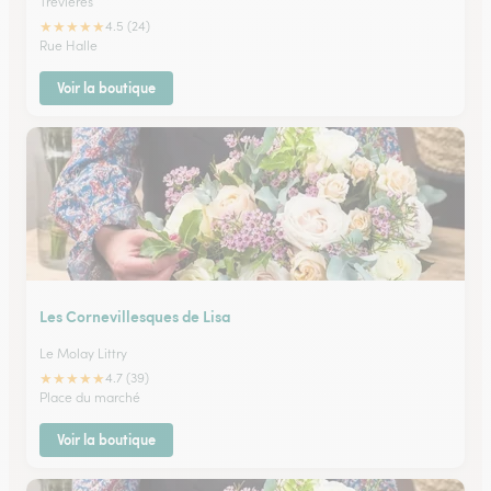
Trevieres
★
★
★
★
★
4.5 (24)
Rue Halle
Voir la boutique
Les Cornevillesques de Lisa
Le Molay Littry
★
★
★
★
★
4.7 (39)
Place du marché
Voir la boutique