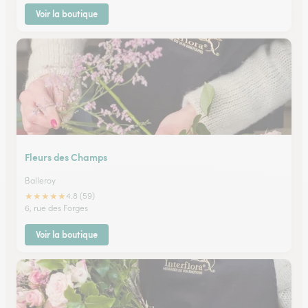
Voir la boutique
Fleurs des Champs
Balleroy
★
★
★
★
★
4.8 (59)
6, rue des Forges
Voir la boutique