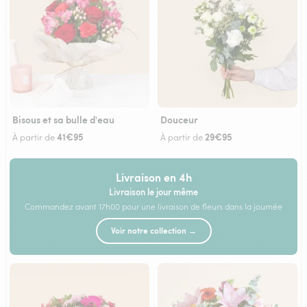
Bisous et sa bulle d'eau
Douceur
41€95
29€95
À partir de
À partir de
Livraison en 4h
Livraison le jour même
Commandez avant 17h00 pour une livraison de fleurs dans la journée
Voir notre collection →