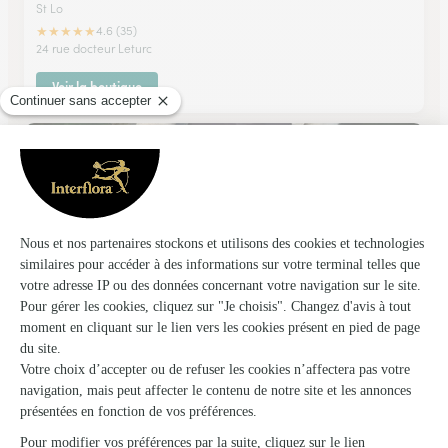
St Lo
★
★
★
★
★
4.6 (35)
24 rue docteur Leturc
Voir la boutique
Lecocq & Leloup, Fleuriste
Agneaux
★
★
★
★
★
4.8 (50)
Place de la Palière
Voir la boutique