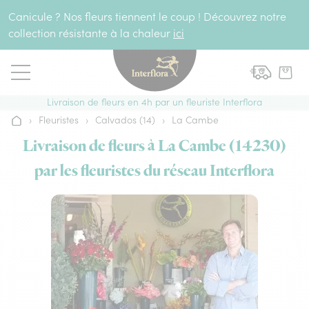
Aller au contenu
Canicule ? Nos fleurs tiennent le coup ! Découvrez notre
collection résistante à la chaleur
ici
Livraison de fleurs en 4h par un fleuriste Interflora
›
Fleuristes
›
Calvados (14)
›
La Cambe
Accueil
Livraison de fleurs à La Cambe (14230)
par les fleuristes du réseau Interflora