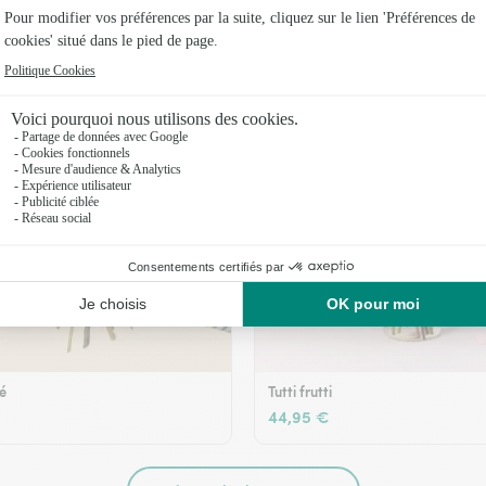
36,95 €
té
Tutti frutti
44,95 €