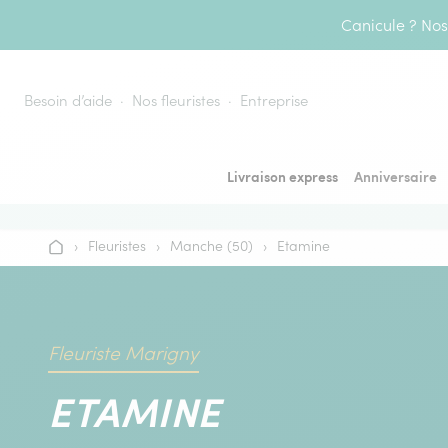
Aller au contenu
Canicule ? Nos 
Besoin d’aide
Nos fleuristes
Entreprise
Livraison express
Anniversaire
›
Fleuristes
›
Manche (50)
›
Etamine
Accueil
Fleuriste Marigny
ETAMINE