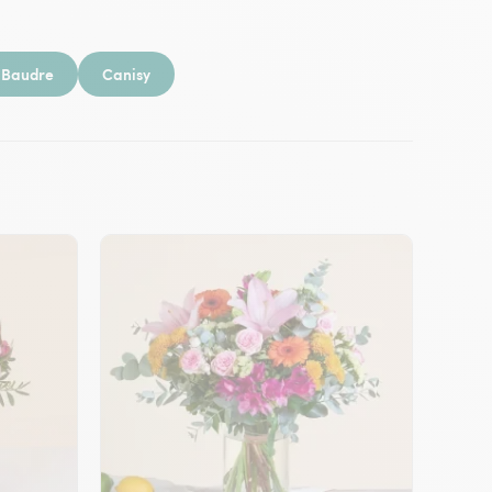
Baudre
Canisy