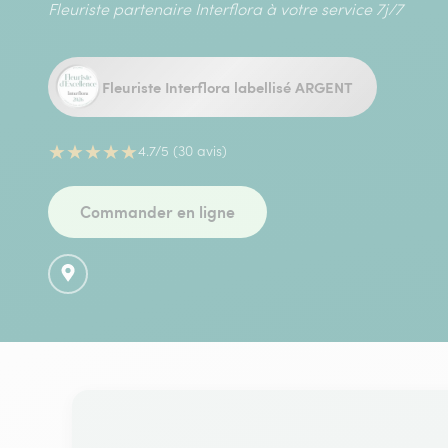
Fleuriste partenaire Interflora à votre service 7j/7
Fleuriste Interflora labellisé ARGENT
★
★
★
★
★
4.7/5 (30 avis)
Commander en ligne