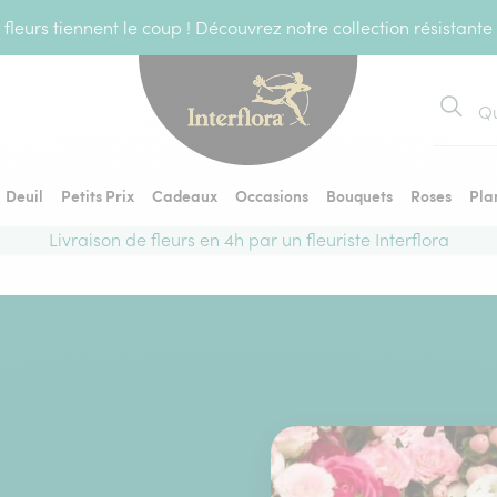
fleurs tiennent le coup ! Découvrez notre collection résistante
Recher
Deuil
Petits Prix
Cadeaux
Occasions
Bouquets
Roses
Pla
Livraison de fleurs en 4h par un fleuriste Interflora