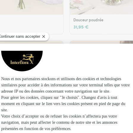
Douceur poudrée
31,95 €
t son vase offert
Plaisir fleuri