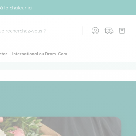
 à la chaleur
ici
cher
ntes
International ou Drom-Com