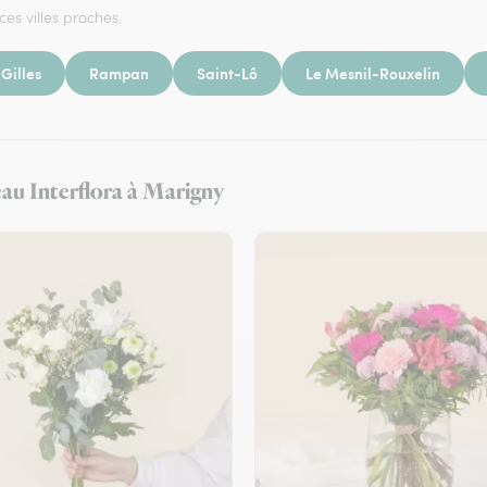
ces villes proches.
Gilles
Rampan
Saint-Lô
Le Mesnil-Rouxelin
eau Interflora à Marigny