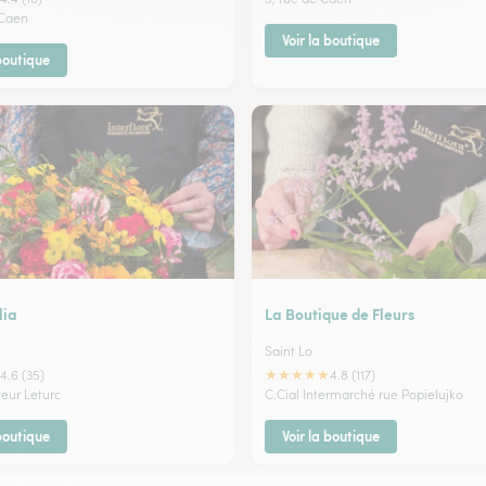
 Caen
Voir la boutique
 boutique
lia
La Boutique de Fleurs
Saint Lo
★
★
★
★
★
4.6 (35)
4.8 (117)
teur Leturc
C.Cial Intermarché rue Popielujko
 boutique
Voir la boutique