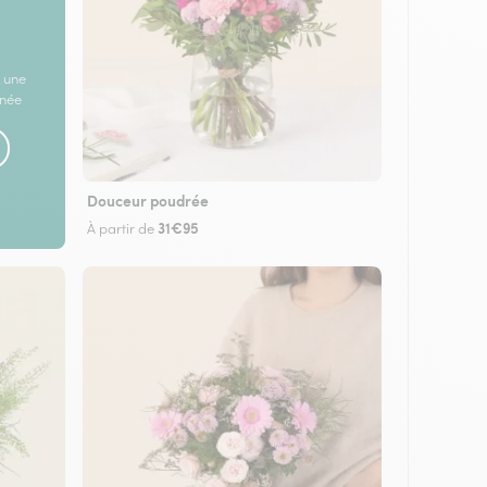
 une
rnée
Douceur poudrée
31€95
À partir de