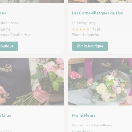
ces
Les Cornevillesques de Lisa
ssin Huppain
Le Molay Littry
★
★
★
★
★
4.8 (19)
4.7 (39)
octeur Camille Huet
Place du marché
 boutique
Voir la boutique
 Lilas
Mami Fleurs
Bretteville L Orgueilleuse
4.4 (10)
5, rue de Caen