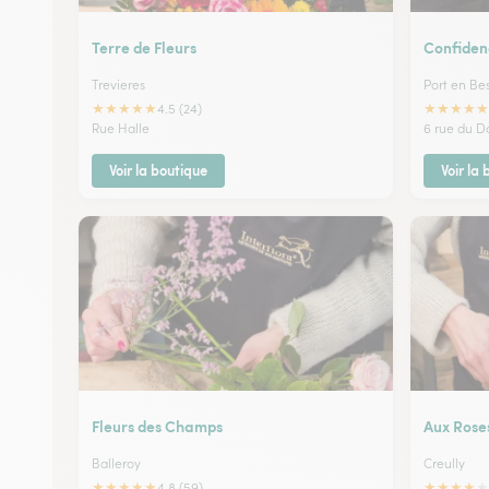
Terre de Fleurs
Confiden
Trevieres
Port en Be
★
★
★
★
★
★
★
★
★
★
4.5 (24)
Rue Halle
6 rue du D
Voir la boutique
Voir la
Fleurs des Champs
Aux Roses
Balleroy
Creully
★
★
★
★
★
★
★
★
★
★
4.8 (59)