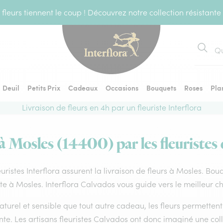
fleurs tiennent le coup ! Découvrez notre collection résistante
Recher
Deuil
Petits Prix
Cadeaux
Occasions
Bouquets
Roses
Pla
Livraison de fleurs en 4h par un fleuriste Interflora
 à Mosles (14400) par les fleuristes 
euristes Interflora assurent la livraison de fleurs à Mosles. Bou
ste à Mosles. Interflora Calvados vous guide vers le meilleur c
aturel et sensible que tout autre cadeau, les fleurs permette
te. Les artisans fleuristes Calvados ont donc imaginé une colle