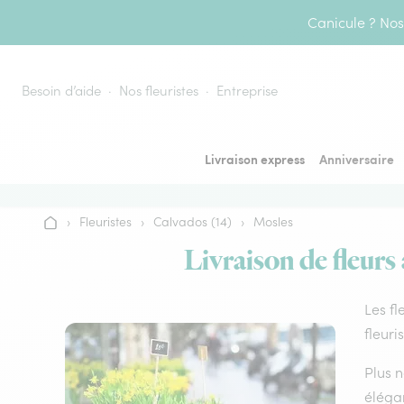
Aller au contenu
Canicule ? Nos 
Besoin d’aide
Nos fleuristes
Entreprise
Livraison express
Anniversaire
›
Fleuristes
›
Calvados (14)
›
Mosles
Accueil
Livraison de fleurs
Les fl
fleuri
Plus n
élégan