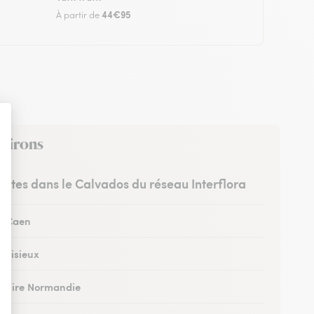
44€95
À partir de
nvirons
ristes dans le Calvados du réseau Interflora
 à Caen
à Lisieux
 à Vire Normandie