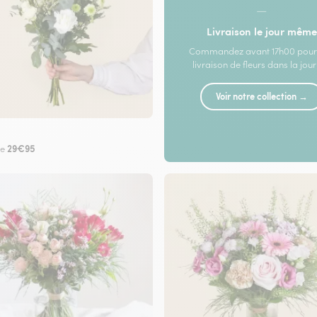
—
Livraison le jour même
Commandez avant 17h00 pour
livraison de fleurs dans la jou
Voir notre collection →
29€95
de