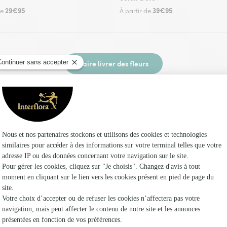
29€95
39€95
de
À partir de
Faire livrer des fleurs
z un fleuriste Interflora à Mosles et dans ses e
Les fleu
Fleuristes
Fleuristes 
Fleuristes