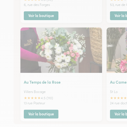
6, rue des Forges
53, rue de
Voir la boutique
Voir la
Au Temps de la Rose
Au Came
Villers Bocage
St Lo
★
★
★
★
★
★
★
★
★
★
4.5 (110)
13 rue Pasteur
24 rue doc
Voir la boutique
Voir la