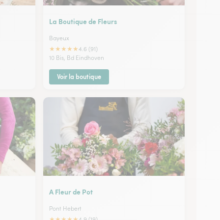
La Boutique de Fleurs
Bayeux
★
★
★
★
★
4.6 (91)
10 Bis, Bd Eindhoven
Voir la boutique
A Fleur de Pot
Pont Hebert
★
★
★
★
★
4.9 (19)