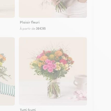
Plaisir fleuri
36€95
À partir de
Tutti frutti