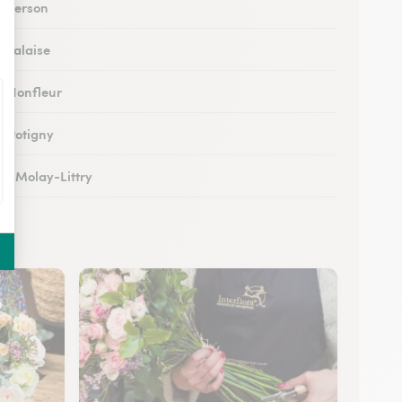
à Verson
à Falaise
 à Honfleur
à Potigny
 au Molay-Littry
 à Pont-l’Évêque
 à Saint-Martin-de-Fontenay