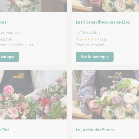
ces
Les Cornevillesques de Lisa
ssin Huppain
Le Molay Littry
★
★
★
★
★
4.8 (19)
4.7 (39)
octeur Camille Huet
Place du marché
 boutique
Voir la boutique
e Pot
Le Jardin des Fleurs