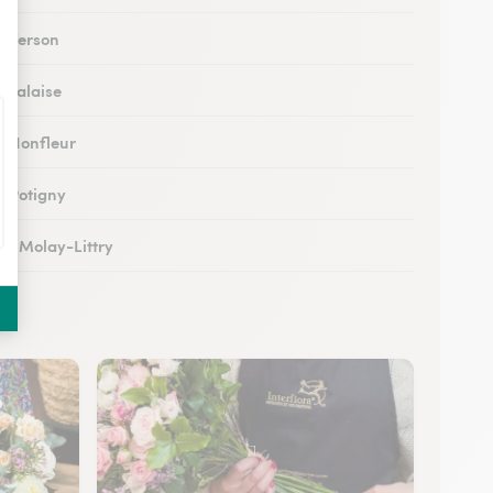
à Verson
à Falaise
 à Honfleur
à Potigny
 au Molay-Littry
 à Pont-l’Évêque
 à Saint-Martin-de-Fontenay