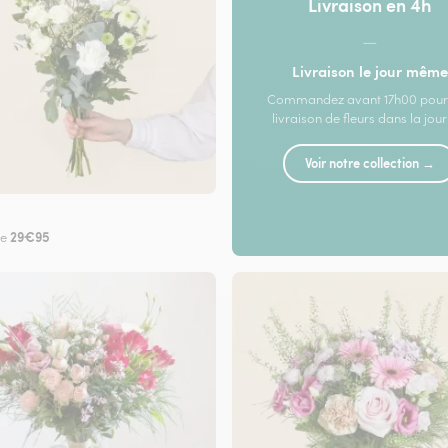
Livraison en 4h
—
Livraison le jour même
Commandez avant 17h00 pour
livraison de fleurs dans la jou
Voir notre collection →
29€95
de