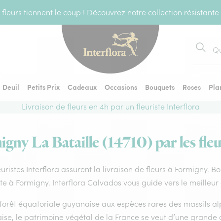
fleurs tiennent le coup ! Découvrez notre collection résistante
Recher
Deuil
Petits Prix
Cadeaux
Occasions
Bouquets
Roses
Pla
Livraison de fleurs en 4h par un fleuriste Interflora
igny La Bataille (14710) par les fleu
euristes Interflora assurent la livraison de fleurs à Formigny. B
ste à Formigny. Interflora Calvados vous guide vers le meilleur
forêt équatoriale guyanaise aux espèces rares des massifs alp
ise, le patrimoine végétal de la France se veut d’une grande 