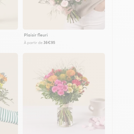
Plaisir fleuri
36€95
À partir de