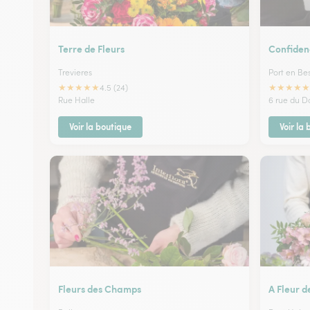
Terre de Fleurs
Confiden
Trevieres
Port en Be
★
★
★
★
★
★
★
★
★
★
4.5 (24)
Rue Halle
6 rue du D
Voir la boutique
Voir la
Fleurs des Champs
A Fleur d