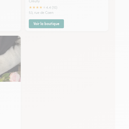
Creully
★
★
★
★
★
4.4 (10)
53, rue de Caen
Voir la boutique