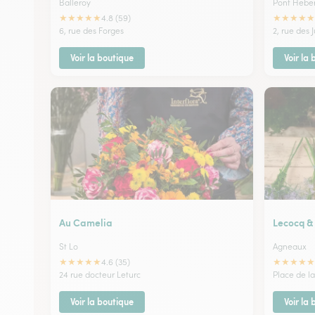
Balleroy
Pont Heber
★
★
★
★
★
★
★
★
★
★
4.8 (59)
6, rue des Forges
2, rue des J
Voir la boutique
Voir la
Au Camelia
Lecocq & 
St Lo
Agneaux
★
★
★
★
★
★
★
★
★
★
4.6 (35)
24 rue docteur Leturc
Place de la
Voir la boutique
Voir la