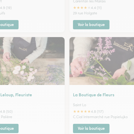
t
Carentan les Marais
★
★
★
★
★
4.9 (19)
4.4 (11)
uifs
29 rue Holgate
 boutique
Voir la boutique
Leloup, Fleuriste
La Boutique de Fleurs
Saint Lo
★
★
★
★
★
4.8 (50)
4.8 (117)
 Palière
C.Cial Intermarché rue Popielujko
 boutique
Voir la boutique