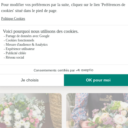
Fleuristes 
Fleuristes 
Fleuristes
Fleuristes 
Fleuristes
Fleuristes
Nos fleuristes à Formigny La Bataille
Fleuristes