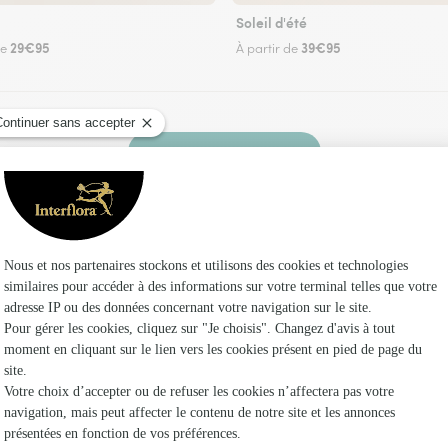
Soleil d'été
29€95
39€95
de
À partir de
Faire livrer des fleurs
euriste Interflora à Formigny La Bataille et dan
Les fleu
Fleuristes
Fleuristes 
Fleuristes