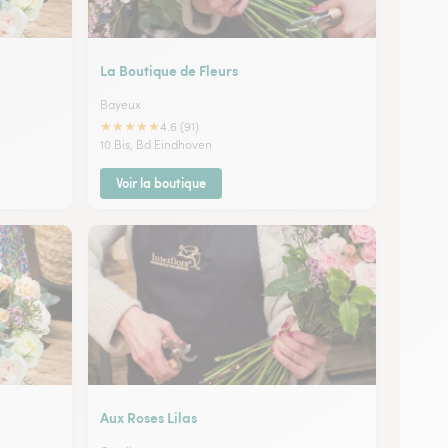
La Boutique de Fleurs
Bayeux
★
★
★
★
★
4.6 (91)
10 Bis, Bd Eindhoven
Voir la boutique
Aux Roses Lilas