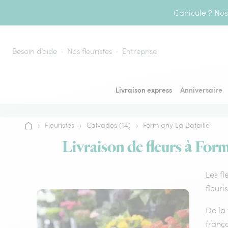
Aller au contenu
Canicule ? Nos 
Besoin d’aide
Nos fleuristes
Entreprise
Livraison express
Anniversaire
›
Fleuristes
›
Calvados (14)
›
Formigny La Bataille
Accueil
Livraison de fleurs à Form
Les fl
fleuri
De la 
frança