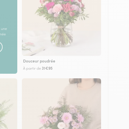
 une
rnée
Douceur poudrée
31€95
À partir de