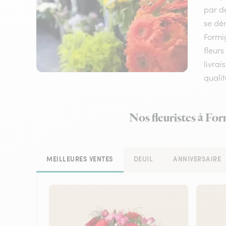
par de
se dém
Formi
fleurs
livrai
qualit
Nos fleuristes à For
MEILLEURES VENTES
DEUIL
ANNIVERSAIRE