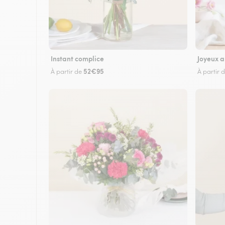
Instant complice
Joyeux a
52€95
À partir de
À partir 