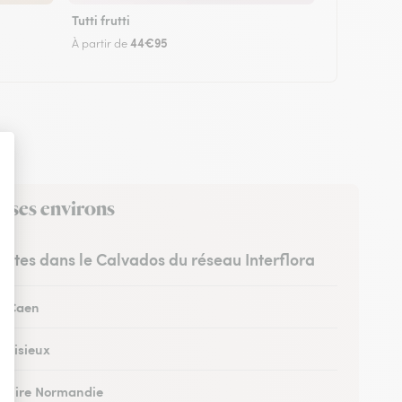
Tutti frutti
44€95
À partir de
s ses environs
ristes dans le Calvados du réseau Interflora
 à Caen
à Lisieux
 à Vire Normandie