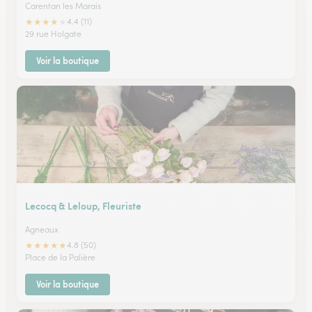
Carentan les Marais
★
★
★
★
★
4.4 (11)
29 rue Holgate
Voir la boutique
Lecocq & Leloup, Fleuriste
Agneaux
★
★
★
★
★
4.8 (50)
Place de la Palière
Voir la boutique