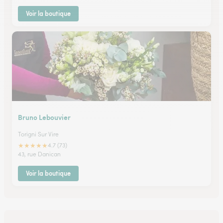
Voir la boutique
Bruno Lebouvier
Torigni Sur Vire
★
★
★
★
★
4.7 (73)
43, rue Danican
Voir la boutique