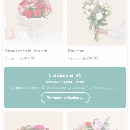
Bisous et sa bulle d'eau
Douceur
41€95
29€95
À partir de
À partir de
Livraison en 4h
Livraison le jour même
Commandez avant 17h00 pour une livraison de fleurs dans la journée
Voir notre collection →