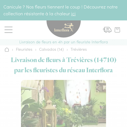
Aller au contenu
Canicule ? Nos fleurs tiennent le coup ! Découvrez notre
collection résistante à la chaleur
ici
Livraison de fleurs en 4h par un fleuriste Interflora
›
Fleuristes
›
Calvados (14)
›
Trévières
Accueil
Livraison de fleurs à Trévières (14710)
par les fleuristes du réseau Interflora