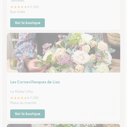
Trevieres
★
★
★
★
★
4.5 (24)
Rue Halle
Voir la boutique
Les Cornevillesques de Lisa
Le Molay Littry
★
★
★
★
★
4.7 (39)
Place du marché
Voir la boutique