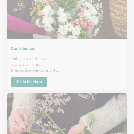
Confidences
Port en Bessin Huppain
★
★
★
★
★
4.8 (19)
6 rue du Docteur Camille Huet
Voir la boutique