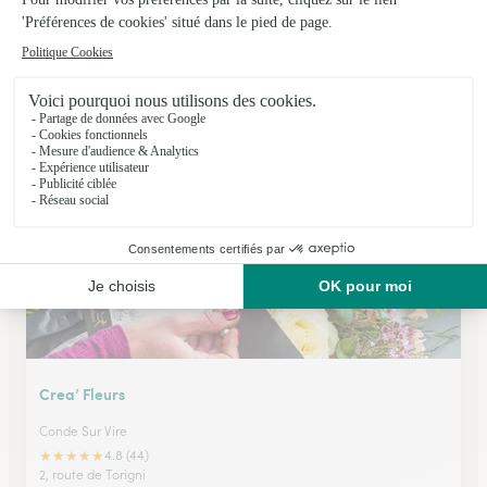
Aux Roses Lilas
Creully
★
★
★
★
★
4.4 (10)
53, rue de Caen
Voir la boutique
Crea’ Fleurs
Conde Sur Vire
★
★
★
★
★
4.8 (44)
2, route de Torigni