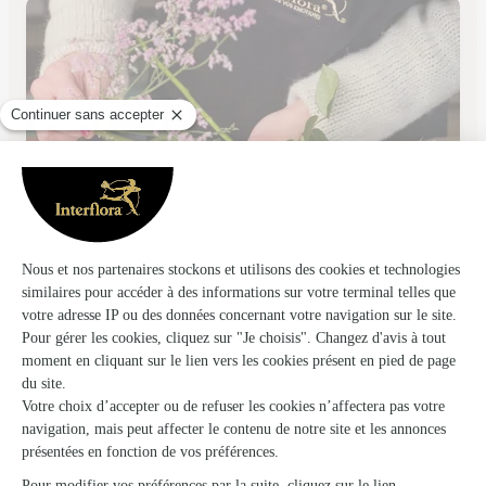
La Boutique de Fleurs
Saint Lo
★
★
★
★
★
4.8 (117)
C.Cial Intermarché rue Popielujko
Voir la boutique