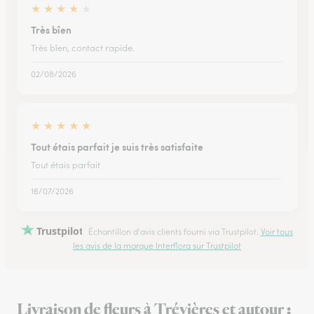
★
★
★
★
★
Très bîen
Très bîen, contact rapide.
02/08/2026
★
★
★
★
★
Tout étais parfait je suis très satisfaite
Tout étais parfait
16/07/2026
Trustpilot
Échantillon d'avis clients fourni via Trustpilot.
Voir tous
les avis de la marque Interflora sur Trustpilot
Livraison de fleurs à Trévières et autour :