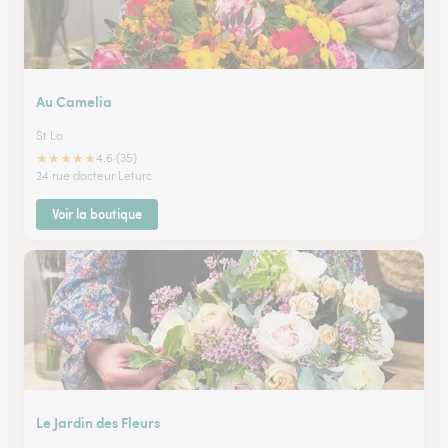
Au Camelia
St Lo
★
★
★
★
★
4.6 (35)
24 rue docteur Leturc
Voir la boutique
Le Jardin des Fleurs