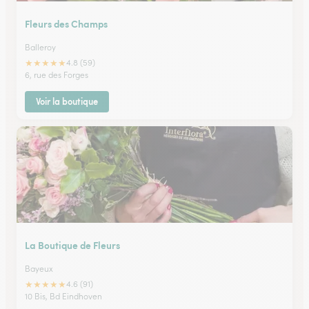
Fleurs des Champs
Balleroy
★
★
★
★
★
4.8 (59)
6, rue des Forges
Voir la boutique
La Boutique de Fleurs
Bayeux
★
★
★
★
★
4.6 (91)
10 Bis, Bd Eindhoven