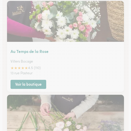
Au Temps de la Rose
Villers Bocage
★
★
★
★
★
4.5 (110)
13 rue Pasteur
Voir la boutique