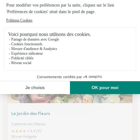
Terre de Fleurs
Trevieres
★
★
★
★
★
4.5 (24)
Rue Halle
Voir la boutique
Le Jardin des Fleurs
Carentan les Marais
★
★
★
★
★
4.4 (11)
29 rue Holgate