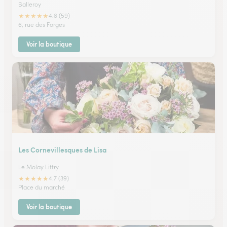
Balleroy
★
★
★
★
★
4.8 (59)
6, rue des Forges
Voir la boutique
Les Cornevillesques de Lisa
Le Molay Littry
★
★
★
★
★
4.7 (39)
Place du marché
Voir la boutique