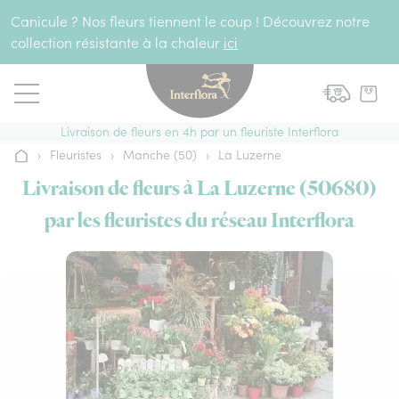
Aller au contenu
Canicule ? Nos fleurs tiennent le coup ! Découvrez notre
collection résistante à la chaleur
ici
Livraison de fleurs en 4h par un fleuriste Interflora
›
Fleuristes
›
Manche (50)
›
La Luzerne
Accueil
Livraison de fleurs à La Luzerne (50680)
par les fleuristes du réseau Interflora