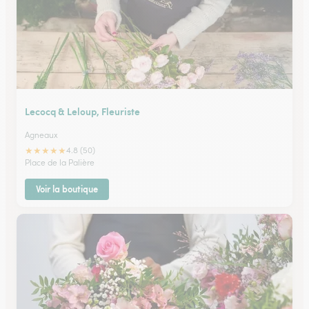
Lecocq & Leloup, Fleuriste
Agneaux
★
★
★
★
★
4.8 (50)
Place de la Palière
Voir la boutique