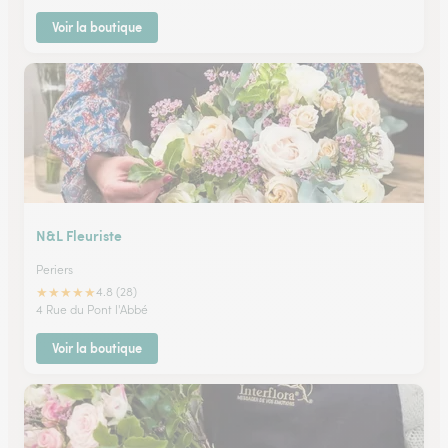
Voir la boutique
N&L Fleuriste
Periers
★
★
★
★
★
4.8 (28)
4 Rue du Pont l'Abbé
Voir la boutique