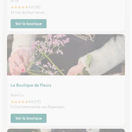
St Lo
★
★
★
★
★
4.6 (35)
24 rue docteur Leturc
Voir la boutique
La Boutique de Fleurs
Saint Lo
★
★
★
★
★
4.8 (117)
C.Cial Intermarché rue Popielujko
Voir la boutique