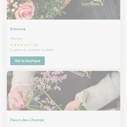
Etamine
Marigny
★
★
★
★
★
4.7 (30)
5, place du Docteur Guillard
Voir la boutique
Fleurs des Champs