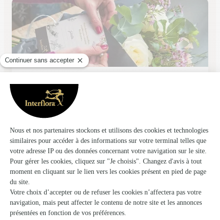
L’oxalis
Tessy Bocage
★
★
★
★
★
4.2 (20)
49 rue Saint Pierre et Miquelon
Voir la boutique