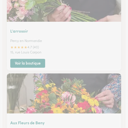
L’arrosoir
Percy en Normandie
★
★
★
★
★
4.7 (40)
15, rue Louis Carpon
Voir la boutique
Aux Fleurs de Beny