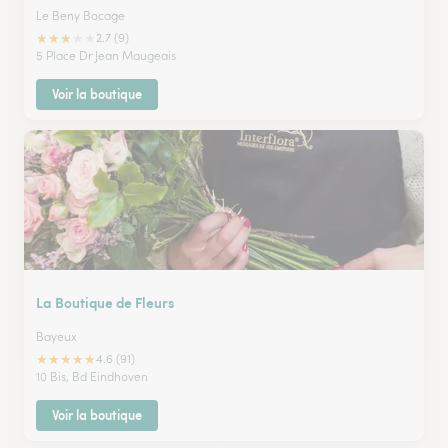
Le Beny Bocage
★
★
★
★
★
2.7 (9)
5 Place Dr Jean Maugeais
Voir la boutique
La Boutique de Fleurs
Bayeux
★
★
★
★
★
4.6 (91)
10 Bis, Bd Eindhoven
Voir la boutique