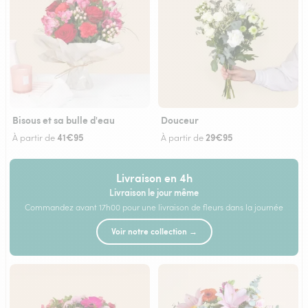
Bisous et sa bulle d'eau
Douceur
41€95
29€95
À partir de
À partir de
Livraison en 4h
Livraison le jour même
Commandez avant 17h00 pour une livraison de fleurs dans la journée
Voir notre collection →