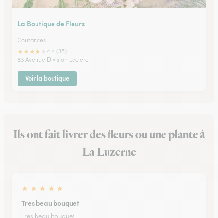
La Boutique de Fleurs
Coutances
★
★
★
★
★
4.4 (38)
83 Avenue Division Leclerc
Voir la boutique
Ils ont fait livrer des fleurs ou une plante à
La Luzerne
★
★
★
★
★
Tres beau bouquet
Tres beau bouquet