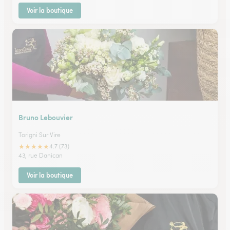
Voir la boutique
Bruno Lebouvier
Torigni Sur Vire
★
★
★
★
★
4.7 (73)
43, rue Danican
Voir la boutique