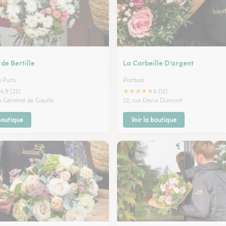
 de Bertille
La Corbeille D’argent
 Puits
Portbail
★
★
★
★
★
4.9 (22)
5 (12)
du Général de Gaulle
22, rue Denis Dumont
 boutique
Voir la boutique