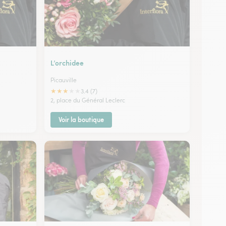
L’orchidee
Picauville
★
★
★
★
★
3.4 (7)
2, place du Général Leclerc
Voir la boutique