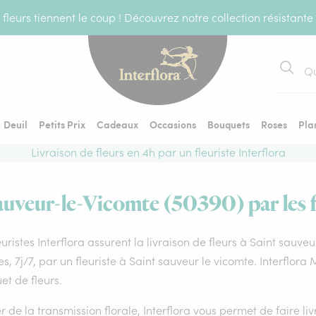
fleurs tiennent le coup ! Découvrez notre collection résistante
Recher
Deuil
Petits Prix
Cadeaux
Occasions
Bouquets
Roses
Pla
Livraison de fleurs en 4h par un fleuriste Interflora
auveur-le-Vicomte (50390) par les f
euristes Interflora assurent la livraison de fleurs à Saint sauve
s, 7j/7, par un fleuriste à Saint sauveur le vicomte. Interflor
t de fleurs.
 de la transmission florale, Interflora vous permet de faire li