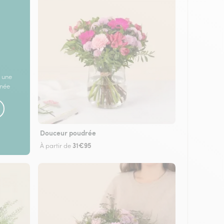
 une
rnée
Douceur poudrée
31€95
À partir de