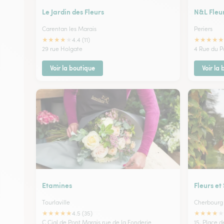
Le Jardin des Fleurs
N&L Fleur
Carentan les Marais
Periers
★
★
★
★
★
★
★
★
★
★
4.4 (11)
29 rue Holgate
4 Rue du P
Voir la boutique
Voir la
Etamines
Fleurs et
Tourlaville
Cherbourg 
★
★
★
★
★
★
★
★
★
★
4.5 (35)
C.Cial de Pont Marais rue de la Fonderie
15, Place d