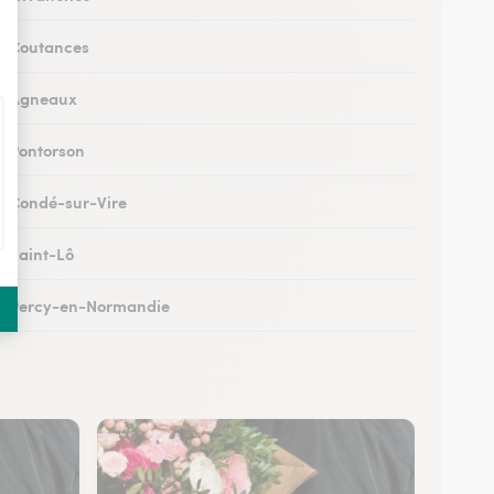
 à Coutances
 à Agneaux
 à Pontorson
 à Condé-sur-Vire
à Saint-Lô
 à Percy-en-Normandie
à Granville
 à Quettehou