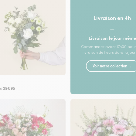
Livraison en 4h
—
Livraison le jour même
Commandez avant 17h00 pour
livraison de fleurs dans la jou
Voir notre collection →
29€95
de