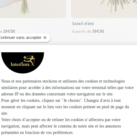
Soleil d'été
29€95
39€95
de
À partir de
Faire livrer des fleurs
riste Interflora à Saint-Sauveur-le-Vicomte et d
Les fle
Fleuristes
Fleuristes