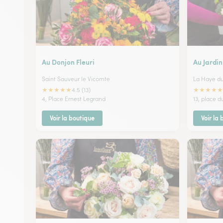
Au Donjon Fleuri
Au Jardin
Saint Sauveur le Vicomte
La Haye du
★
★
★
★
★
★
★
★
★
★
4.5 (13)
4, Place Ernest Legrand
13, place 
Voir la boutique
Voir la