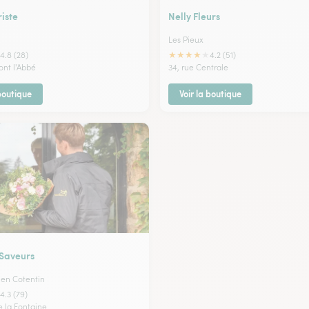
iste
Nelly Fleurs
Les Pieux
★
★
★
★
★
4.8 (28)
4.2 (51)
ont l'Abbé
34, rue Centrale
 boutique
Voir la boutique
 Saveurs
en Cotentin
4.3 (79)
e la Fontaine