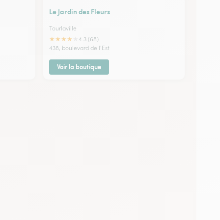
Le Jardin des Fleurs
Tourlaville
★
★
★
★
★
4.3 (68)
438, boulevard de l'Est
Voir la boutique