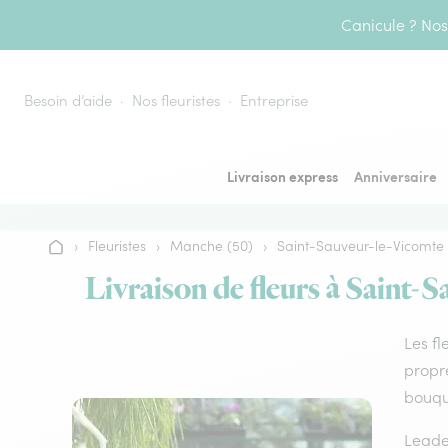
Aller au contenu
Canicule ? Nos 
Besoin d’aide
Nos fleuristes
Entreprise
Livraison express
Anniversaire
›
Fleuristes
›
Manche (50)
›
Saint-Sauveur-le-Vicomte
Accueil
Livraison de fleurs à Saint-S
Les fl
propre
bouque
Leader