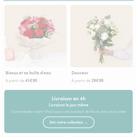
Bisous et sa bulle d'eau
Douceur
41€95
29€95
À partir de
À partir de
Livraison en 4h
Livraison le jour même
Commandez avant 17h00 pour une livraison de fleurs dans la journée
Voir notre collection →