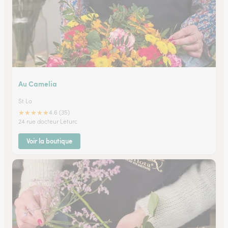
Au Camelia
St Lo
★
★
★
★
★
4.6 (35)
24 rue docteur Leturc
Voir la boutique