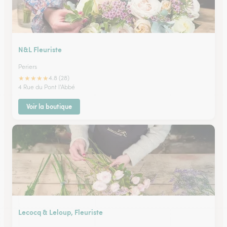
N&L Fleuriste
Periers
★
★
★
★
★
4.8 (28)
4 Rue du Pont l'Abbé
Voir la boutique
Lecocq & Leloup, Fleuriste