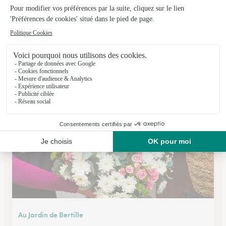
L’arrosoir
Percy en Normandie
★
★
★
★
★
4.7 (40)
15, rue Louis Carpon
Voir la boutique
Au Jardin de Bertille