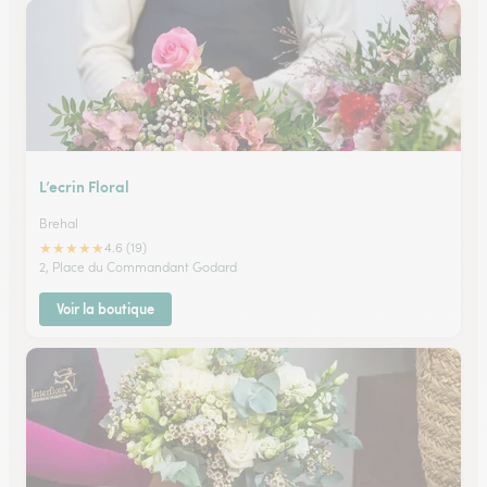
L’ecrin Floral
Brehal
★
★
★
★
★
4.6 (19)
2, Place du Commandant Godard
Voir la boutique