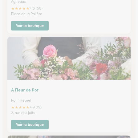
Agneaux
★
★
★
★
★
4.8 (50)
Place de la Palière
Voir la boutique
A Fleur de Pot
Pont Hebert
★
★
★
★
★
4.9 (19)
2, rue des Juifs
Voir la boutique