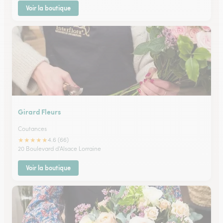
Voir la boutique
Girard Fleurs
Coutances
★
★
★
★
★
4.6 (66)
20 Boulevard d'Alsace Lorraine
Voir la boutique