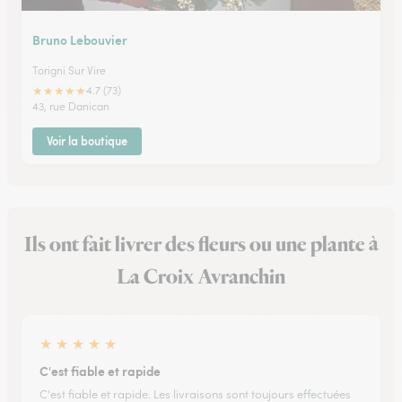
Bruno Lebouvier
Torigni Sur Vire
★
★
★
★
★
4.7 (73)
43, rue Danican
Voir la boutique
Ils ont fait livrer des fleurs ou une plante à
La Croix Avranchin
★
★
★
★
★
C'est fiable et rapide
C'est fiable et rapide. Les livraisons sont toujours effectuées