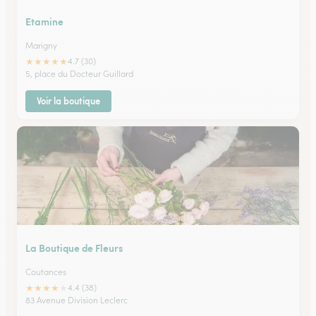
Etamine
Marigny
★
★
★
★
★
4.7 (30)
5, place du Docteur Guillard
Voir la boutique
La Boutique de Fleurs
Coutances
★
★
★
★
★
4.4 (38)
83 Avenue Division Leclerc