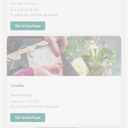
La Haye du Puits
★
★
★
★
★
4.9 (22)
13, place du Général de Gaulle
Voir la boutique
L’oxalis
Tessy Bocage
★
★
★
★
★
4.2 (20)
49 rue Saint Pierre et Miquelon
Voir la boutique