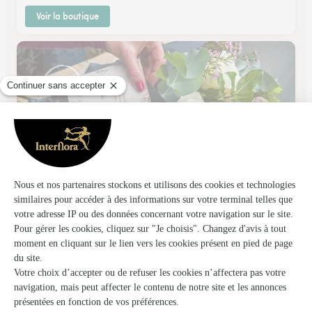
Voir la boutique
Crea’ Fleurs
Conde Sur Vire
★
★
★
★
★
4.8 (44)
2, route de Torigni
Voir la boutique