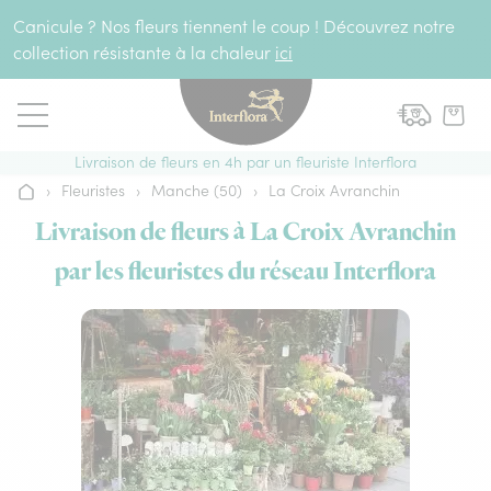
Aller au contenu
Canicule ? Nos fleurs tiennent le coup ! Découvrez notre
collection résistante à la chaleur
ici
Livraison de fleurs en 4h par un fleuriste Interflora
›
Fleuristes
›
Manche (50)
›
La Croix Avranchin
Accueil
Livraison de fleurs à La Croix Avranchin
par les fleuristes du réseau Interflora