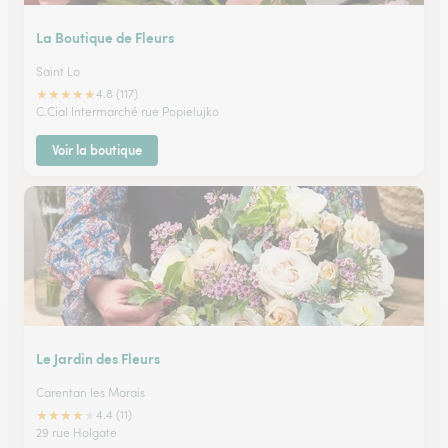
La Boutique de Fleurs
Saint Lo
★
★
★
★
★
4.8 (117)
C.Cial Intermarché rue Popielujko
Voir la boutique
Le Jardin des Fleurs
Carentan les Marais
★
★
★
★
★
4.4 (11)
29 rue Holgate