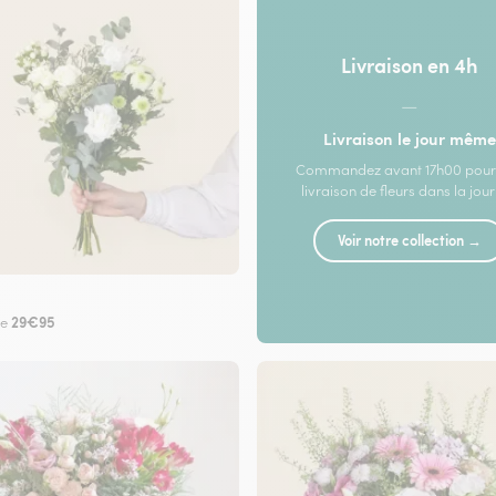
Livraison en 4h
—
Livraison le jour même
Commandez avant 17h00 pour
livraison de fleurs dans la jou
Voir notre collection →
29€95
de