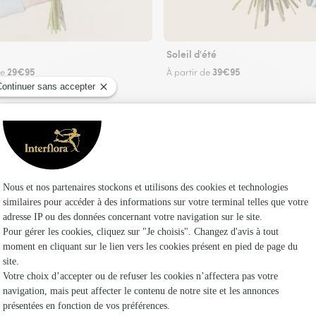
Soleil d'été
29€95
39€95
de
À partir de
Faire livrer des fleurs
iste Interflora à Equeurdreville Hainneville et 
Les fle
Fleuristes
Fleuristes