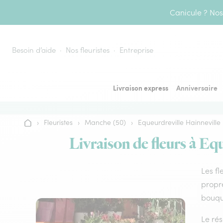
Aller au contenu
Canicule ? Nos 
Besoin d’aide
Nos fleuristes
Entreprise
Livraison express
Anniversaire
›
Fleuristes
›
Manche (50)
›
Equeurdreville Hainneville
Accueil
Livraison de fleurs à Equ
Les fl
propre
bouque
Le rés