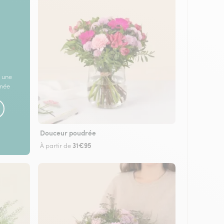
 une
rnée
Douceur poudrée
31€95
À partir de