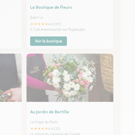
La Boutique de Fleurs
Saint Lo
★
★
★
★
★
4.8 (117)
C.Cial Intermarché rue Popielujko
Voir la boutique
Au Jardin de Bertille
La Haye du Puits
★
★
★
★
★
4.9 (22)
13, place du Général de Gaulle