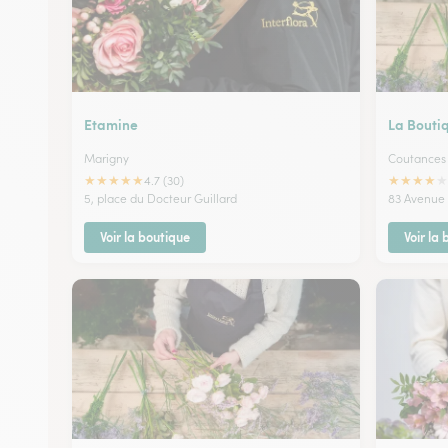
Etamine
La Boutiq
Marigny
Coutances
★
★
★
★
★
★
★
★
★
★
4.7 (30)
5, place du Docteur Guillard
83 Avenue 
Voir la boutique
Voir la