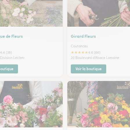
ue de Fleurs
Girard Fleurs
Coutances
★
★
★
★
★
4.4 (38)
4.6 (66)
Division Leclerc
20 Boulevard d'Alsace Lorraine
 boutique
Voir la boutique