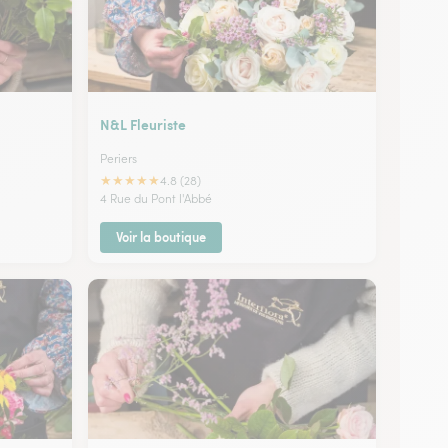
N&L Fleuriste
Periers
★
★
★
★
★
4.8 (28)
4 Rue du Pont l'Abbé
Voir la boutique