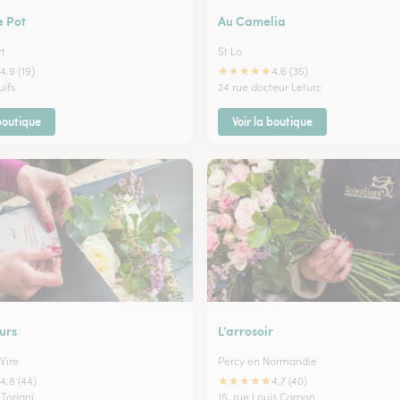
e Pot
Au Camelia
t
St Lo
★
★
★
★
★
4.9 (19)
4.6 (35)
uifs
24 rue docteur Leturc
 boutique
Voir la boutique
urs
L’arrosoir
Vire
Percy en Normandie
★
★
★
★
★
4.8 (44)
4.7 (40)
 Torigni
15, rue Louis Carpon