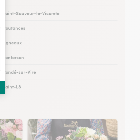
 à Saint-Sauveur-le-Vicomte
 à Coutances
 à Agneaux
 à Pontorson
 à Condé-sur-Vire
à Saint-Lô
 à Percy-en-Normandie
à Granville