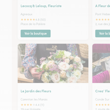
Lecocq & Leloup, Fleuriste
A Fleur d
Agneaux
Pont Heber
★
★
★
★
★
★
★
★
★
★
4.8 (50)
Place de la Palière
2, rue des J
Voir la boutique
Voir la
Le Jardin des Fleurs
Crea’ Fle
Carentan les Marais
Conde Sur 
★
★
★
★
★
★
★
★
★
★
4.4 (11)
29 rue Holgate
2, route de