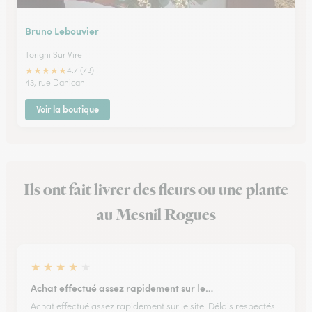
Bruno Lebouvier
Torigni Sur Vire
★
★
★
★
★
4.7 (73)
43, rue Danican
Voir la boutique
Ils ont fait livrer des fleurs ou une plante
au Mesnil Rogues
★
★
★
★
★
Achat effectué assez rapidement sur le…
Achat effectué assez rapidement sur le site. Délais respectés.