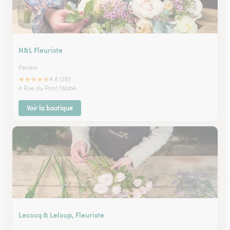
N&L Fleuriste
Periers
★
★
★
★
★
4.8 (28)
4 Rue du Pont l'Abbé
Voir la boutique
Lecocq & Leloup, Fleuriste