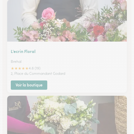
L’ecrin Floral
Brehal
★
★
★
★
★
4.6 (19)
2, Place du Commandant Godard
Voir la boutique