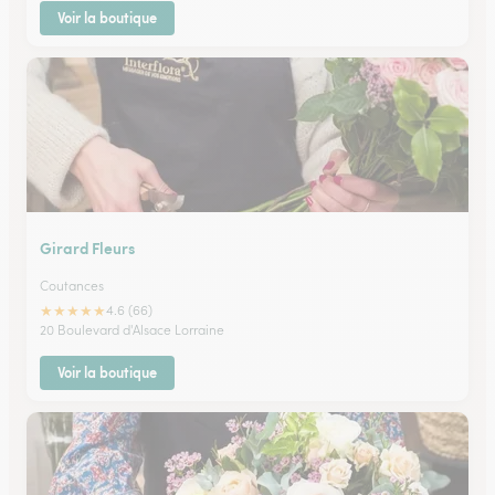
Voir la boutique
Girard Fleurs
Coutances
★
★
★
★
★
4.6 (66)
20 Boulevard d'Alsace Lorraine
Voir la boutique