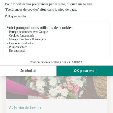
L’arrosoir
Percy en Normandie
★
★
★
★
★
4.7 (40)
15, rue Louis Carpon
Voir la boutique
Au Jardin de Bertille