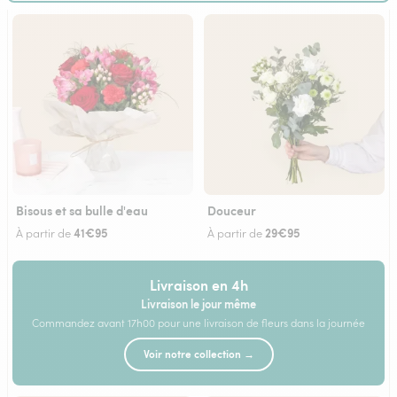
Bisous et sa bulle d'eau
Douceur
41€95
29€95
À partir de
À partir de
Livraison en 4h
Livraison le jour même
Commandez avant 17h00 pour une livraison de fleurs dans la journée
Voir notre collection →