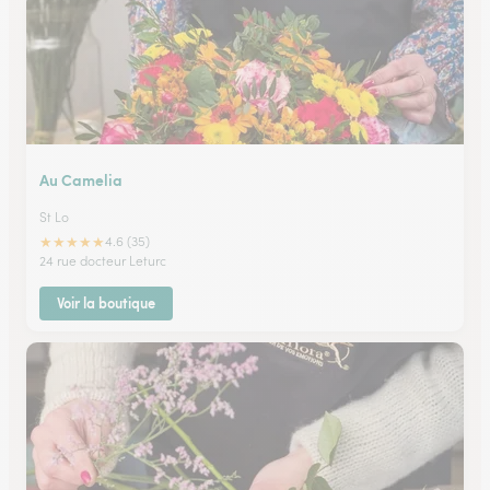
Au Camelia
St Lo
★
★
★
★
★
4.6 (35)
24 rue docteur Leturc
Voir la boutique