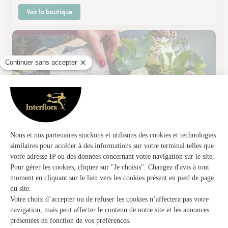
Voir la boutique
Crea’ Fleurs
Conde Sur Vire
★
★
★
★
★
4.8 (44)
2, route de Torigni
Voir la boutique