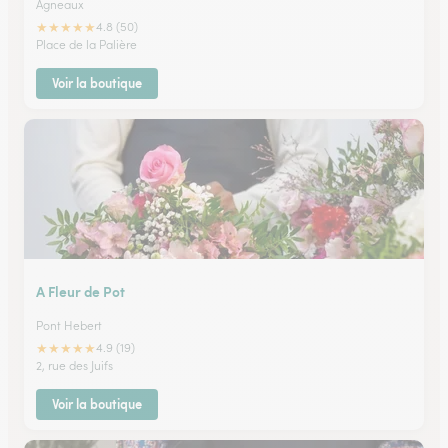
Agneaux
★
★
★
★
★
4.8 (50)
Place de la Palière
Voir la boutique
A Fleur de Pot
Pont Hebert
★
★
★
★
★
4.9 (19)
2, rue des Juifs
Voir la boutique