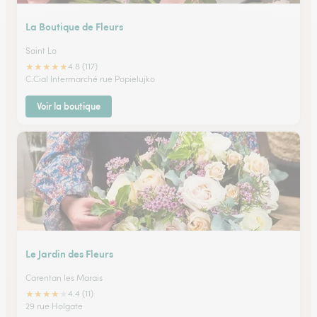
La Boutique de Fleurs
Saint Lo
★
★
★
★
★
4.8 (117)
C.Cial Intermarché rue Popielujko
Voir la boutique
Le Jardin des Fleurs
Carentan les Marais
★
★
★
★
★
4.4 (11)
29 rue Holgate