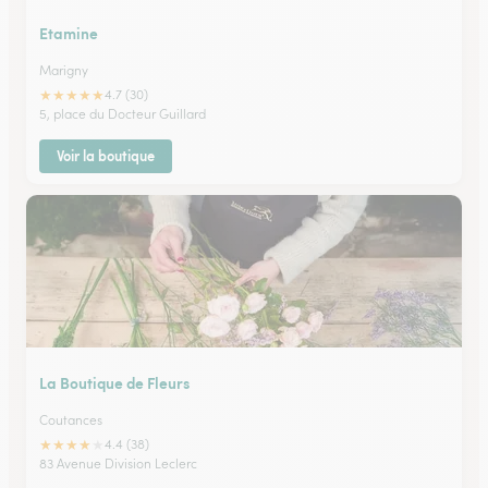
Etamine
Marigny
★
★
★
★
★
4.7 (30)
5, place du Docteur Guillard
Voir la boutique
La Boutique de Fleurs
Coutances
★
★
★
★
★
4.4 (38)
83 Avenue Division Leclerc