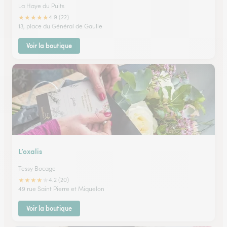
La Haye du Puits
★
★
★
★
★
4.9 (22)
13, place du Général de Gaulle
Voir la boutique
L’oxalis
Tessy Bocage
★
★
★
★
★
4.2 (20)
49 rue Saint Pierre et Miquelon
Voir la boutique