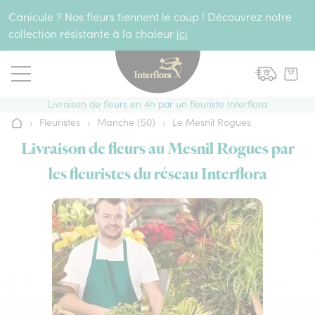
Aller au contenu
Canicule ? Nos fleurs tiennent le coup ! Découvrez notre
collection résistante à la chaleur
ici
Livraison de fleurs en 4h par un fleuriste Interflora
›
Fleuristes
›
Manche (50)
›
Le Mesnil Rogues
Accueil
Livraison de fleurs au Mesnil Rogues par
les fleuristes du réseau Interflora