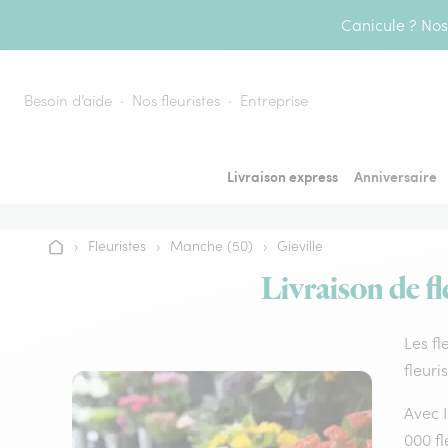
Aller au contenu
Canicule ? Nos 
Besoin d’aide
Nos fleuristes
Entreprise
Livraison express
Anniversaire
›
Fleuristes
›
Manche (50)
›
Gieville
Accueil
Livraison de fl
Les fl
fleuri
Avec I
000 fl