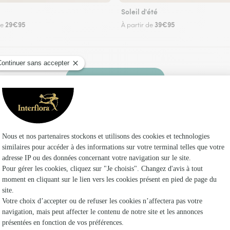
Soleil d'été
29€95
39€95
de
À partir de
Faire livrer des fleurs
 un fleuriste Interflora à Gieville et dans ses e
Les fle
Fleuristes
Fleuristes
Fleuristes