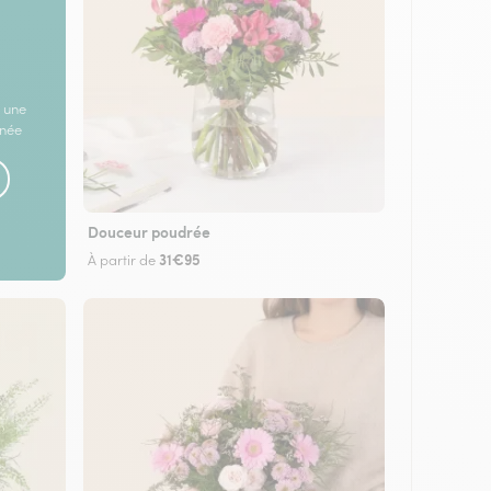
 une
rnée
Douceur poudrée
31€95
À partir de