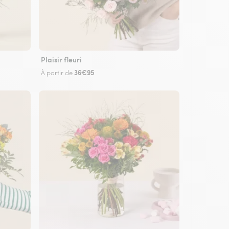
Plaisir fleuri
36€95
À partir de