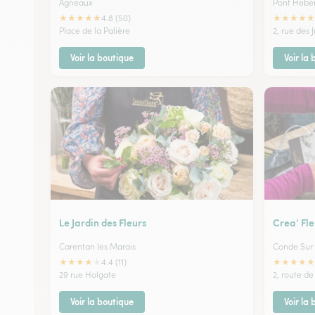
Agneaux
Pont Heber
★
★
★
★
★
★
★
★
★
★
4.8 (50)
Place de la Palière
2, rue des J
Voir la boutique
Voir la
Le Jardin des Fleurs
Crea’ Fle
Carentan les Marais
Conde Sur 
★
★
★
★
★
★
★
★
★
★
4.4 (11)
29 rue Holgate
2, route de
Voir la boutique
Voir la