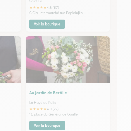
Saint Lo
★
★
★
★
★
4.8 (117)
C.Cial Intermarché rue Popielujko
Voir la boutique
Au Jardin de Bertille
La Haye du Puits
★
★
★
★
★
4.9 (22)
13, place du Général de Gaulle
Voir la boutique