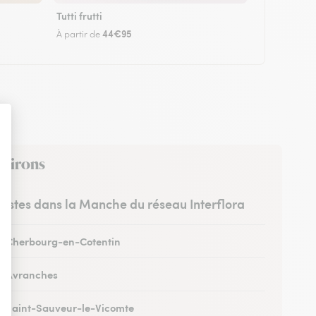
Tutti frutti
44€95
À partir de
nvirons
uristes dans la Manche du réseau Interflora
 à Cherbourg-en-Cotentin
 à Avranches
 à Saint-Sauveur-le-Vicomte