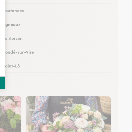
 à Coutances
 à Agneaux
 à Pontorson
 à Condé-sur-Vire
à Saint-Lô
 à Percy-en-Normandie
à Granville