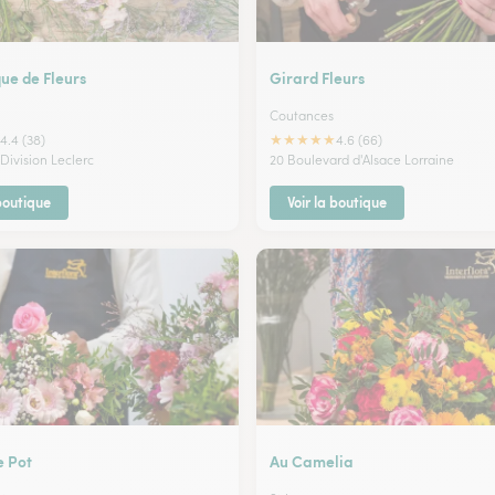
ue de Fleurs
Girard Fleurs
Coutances
★
★
★
★
★
4.4 (38)
4.6 (66)
Division Leclerc
20 Boulevard d'Alsace Lorraine
 boutique
Voir la boutique
e Pot
Au Camelia