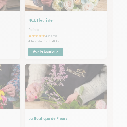
N&L Fleuriste
Periers
★
★
★
★
★
4.8 (28)
4 Rue du Pont l'Abbé
Voir la boutique
La Boutique de Fleurs