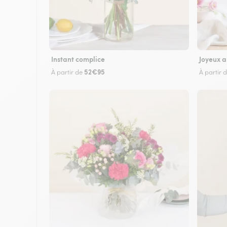
Instant complice
Joyeux a
52€95
À partir de
À partir 