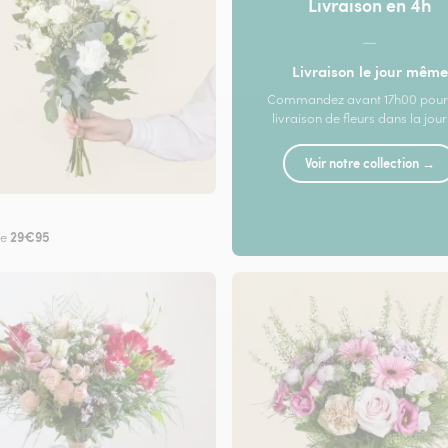
Livraison en 4h
—
Livraison le jour même
Commandez avant 17h00 pour
livraison de fleurs dans la jou
Voir notre collection →
29€95
de