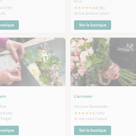
t
St Lo
★
★
★
★
★
4.9 (19)
4.6 (35)
uifs
24 rue docteur Leturc
 boutique
Voir la boutique
urs
L’arrosoir
Vire
Percy en Normandie
★
★
★
★
★
4.8 (44)
4.7 (40)
 Torigni
15, rue Louis Carpon
 boutique
Voir la boutique