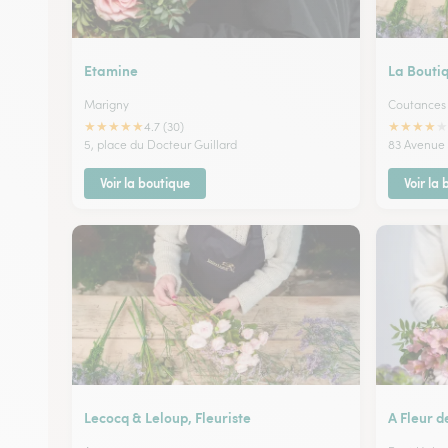
Etamine
La Boutiq
Marigny
Coutances
★
★
★
★
★
★
★
★
★
★
4.7 (30)
5, place du Docteur Guillard
83 Avenue 
Voir la boutique
Voir la
Lecocq & Leloup, Fleuriste
A Fleur d