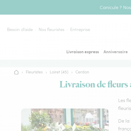
Aller au contenu
Canicule ? Nos 
Besoin d’aide
Nos fleuristes
Entreprise
Livraison express
Anniversaire
›
Fleuristes
›
Loiret (45)
›
Cerdon
Accueil
Livraison de fleurs
Les fl
fleuri
De la 
frança