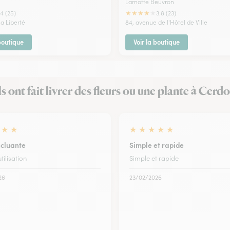
Lamotte Beuvron
★
★
★
★
★
4 (25)
3.8 (23)
la Liberté
84, avenue de l'Hôtel de Ville
 boutique
Voir la boutique
ls ont fait livrer des fleurs ou une plante à Cerd
★
★
★
★
★
★
★
ncluante
Simple et rapide
tilisation
Simple et rapide
26
23/02/2026