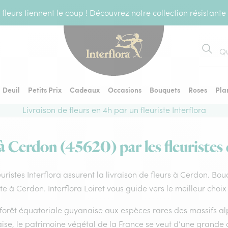
fleurs tiennent le coup ! Découvrez notre collection résistante
Recher
Deuil
Petits Prix
Cadeaux
Occasions
Bouquets
Roses
Pla
Livraison de fleurs en 4h par un fleuriste Interflora
 à Cerdon (45620) par les fleuristes 
euristes Interflora assurent la livraison de fleurs à Cerdon. Bou
ste à Cerdon. Interflora Loiret vous guide vers le meilleur choi
forêt équatoriale guyanaise aux espèces rares des massifs alp
ise, le patrimoine végétal de la France se veut d’une grande 