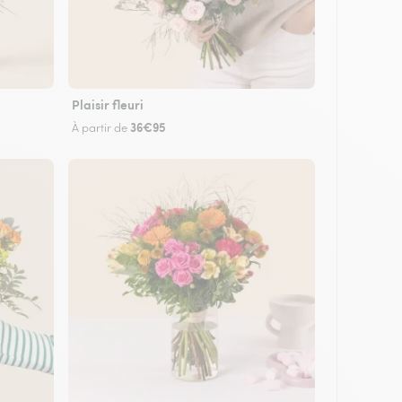
Plaisir fleuri
36€95
À partir de