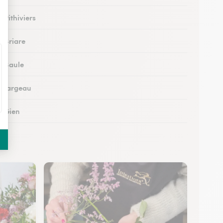
à Pithiviers
à Briare
à Baule
 à Jargeau
à Gien
à Patay
 à Courtenay