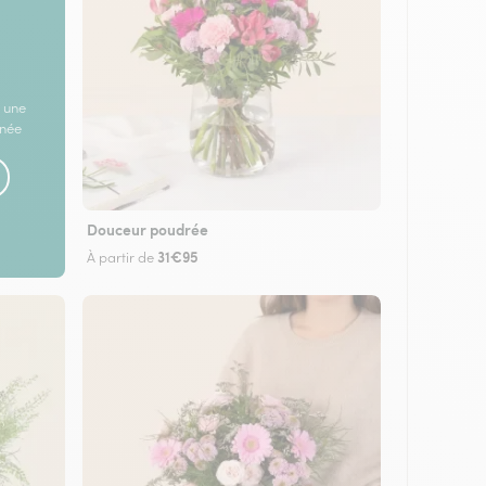
 une
rnée
Douceur poudrée
31€95
À partir de