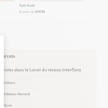
Tutti frutti
44€95
À partir de
nvirons
euristes dans le Loiret du réseau Interflora
 à Orléans
 à Château-Renard
à Olivet