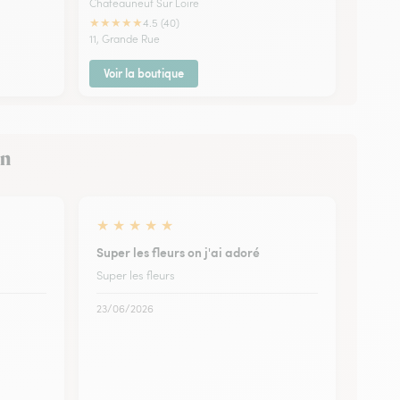
Chateauneuf Sur Loire
★
★
★
★
★
4.5 (40)
11, Grande Rue
Voir la boutique
on
★
★
★
★
★
Super les fleurs on j'ai adoré
Super les fleurs
23/06/2026