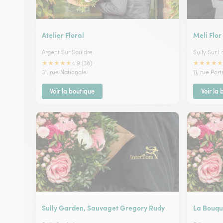
Atelier Floral
Meli Flor
Argent Sur Sauldre
Sully Sur L
★
★
★
★
★
★
★
★
★
★
4.9 (38)
31, rue Nationale
11, rue Por
Voir la boutique
Voir la
Sully Garden, Sauvaget Gregory Rudy
La Bouqu