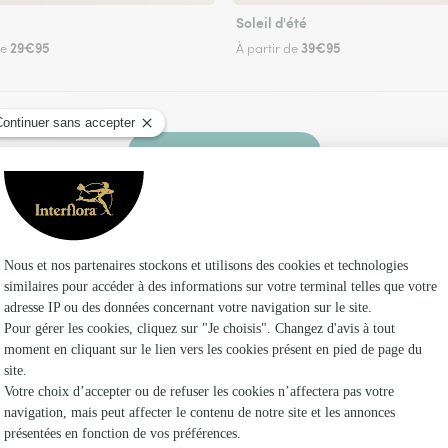
Soleil d'été
29€95
39€95
de
À partir de
Faire livrer des fleurs
z un fleuriste Interflora à Cerdon et dans ses e
Les fl
Fleuristes
Fleuristes
Fleuristes 