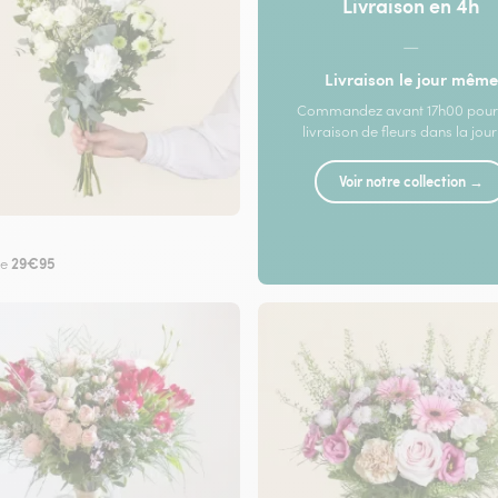
Livraison en 4h
—
Livraison le jour même
Commandez avant 17h00 pour
livraison de fleurs dans la jou
Voir notre collection →
29€95
de