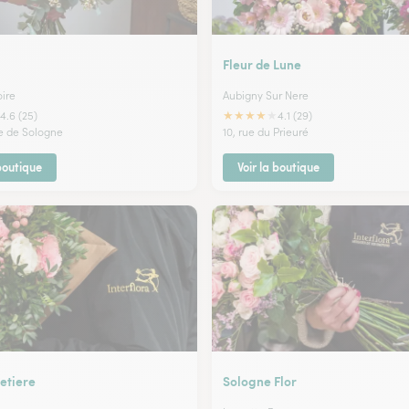
Fleur de Lune
oire
Aubigny Sur Nere
★
★
★
★
★
4.6 (25)
4.1 (29)
te de Sologne
10, rue du Prieuré
 boutique
Voir la boutique
etiere
Sologne Flor