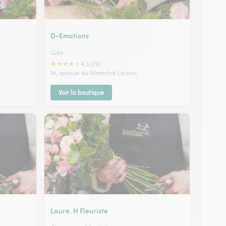
D-Emotions
Gien
★
★
★
★
★
4.3 (79)
14, avenue du Maréchal Leclerc
Voir la boutique
Laure. H Fleuriste