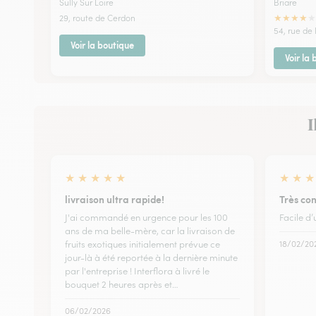
Sully Sur Loire
Briare
★
★
★
★
★
29, route de Cerdon
54, rue de 
Voir la boutique
Voir la
I
★
★
★
★
★
★
★
★
livraison ultra rapide!
Très co
J'ai commandé en urgence pour les 100
Facile d’u
ans de ma belle-mère, car la livraison de
fruits exotiques initialement prévue ce
18/02/20
jour-là à été reportée à la dernière minute
par l'entreprise ! Interflora à livré le
bouquet 2 heures après et…
06/02/2026