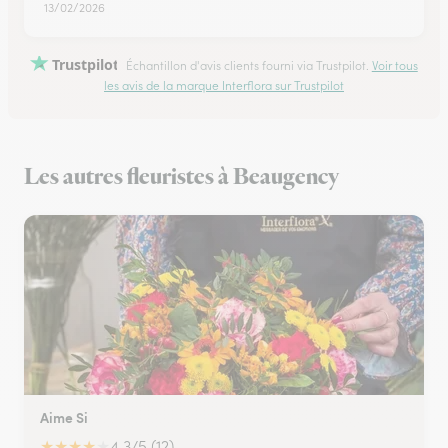
13/02/2026
Trustpilot
Échantillon d'avis clients fourni via Trustpilot.
Voir tous
les avis de la marque Interflora sur Trustpilot
Les autres fleuristes à Beaugency
Aime Si
★
★
★
★
★
4.3/5 (12)