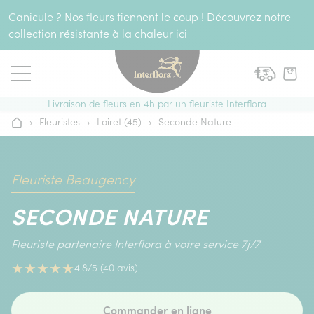
Aller au contenu
Canicule ? Nos fleurs tiennent le coup ! Découvrez notre
collection résistante à la chaleur
ici
Livraison de fleurs en 4h par un fleuriste Interflora
›
Fleuristes
›
Loiret (45)
›
Seconde Nature
Accueil
Fleuriste Beaugency
SECONDE NATURE
Fleuriste partenaire Interflora à votre service 7j/7
★
★
★
★
★
4.8/5 (40 avis)
Commander en ligne