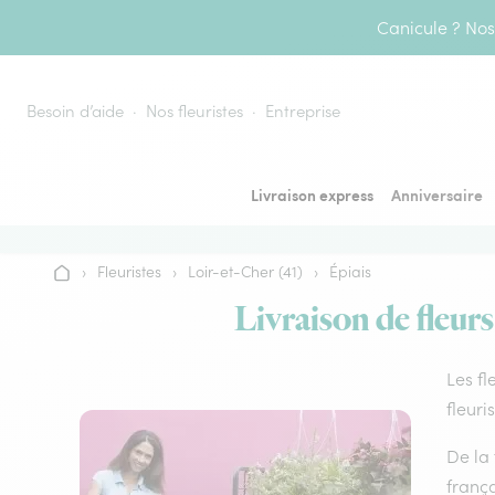
Aller au contenu
Canicule ? Nos 
Besoin d’aide
Nos fleuristes
Entreprise
Livraison express
Anniversaire
›
Fleuristes
›
Loir-et-Cher (41)
›
Épiais
Accueil
Livraison de fleurs
Les fl
fleuri
De la 
frança