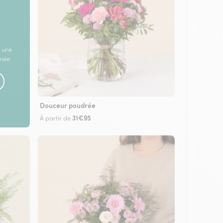
 une
rnée
Douceur poudrée
31€95
À partir de