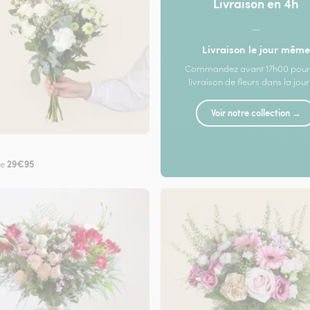
Livraison en 4h
—
Livraison le jour même
Commandez avant 17h00 pour
livraison de fleurs dans la jou
Voir notre collection →
29€95
de