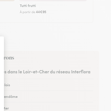
Tutti frutti
44€95
À partir de
nvirons
stes dans le Loir-et-Cher du réseau Interflora
à Blois
 à Vendôme
 à Mer