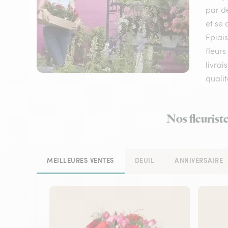
par de
et se 
Epiai
fleurs
livrai
qualit
Nos fleurist
MEILLEURES VENTES
DEUIL
ANNIVERSAIRE