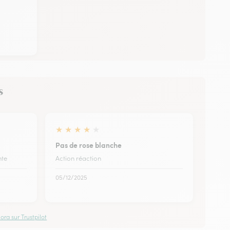
s
★
★
★
★
★
Pas de rose blanche
nte
Action réaction
05/12/2025
ora sur Trustpilot