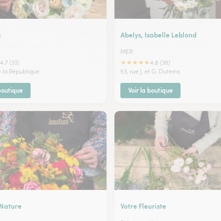
a
Abelys, Isabelle Leblond
MER
★
★
★
★
★
4.7 (33)
4.8 (38)
e la République
53, rue J. et G. Dutems
 boutique
Voir la boutique
Nature
Votre Fleuriste