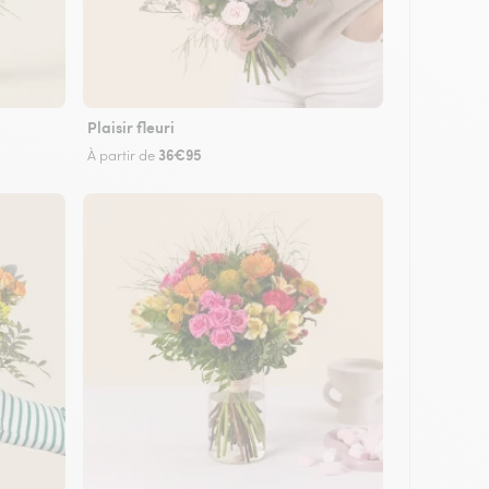
Plaisir fleuri
36€95
À partir de