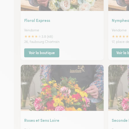
Floral Express
Nymphe
Vendome
Vendome
★
★
★
★
★
★
★
★
★
★
3.8 (48)
26, faubourg Chartrain
17, place d
Voir la boutique
Voir la
Roses et Sens Loire
Seconde 