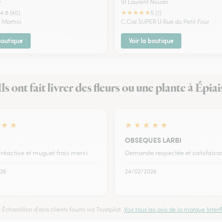
y
St Laurent Nouan
★
★
★
★
★
4.8 (40)
5 (1)
 Martroi
C.Cial SUPER U Rue du Petit Four
 boutique
Voir la boutique
Ils ont fait livrer des fleurs ou une plante à Épiai
★
★
★
★
★
★
★
OBSEQUES LARBI
 réactive et muguet frais merci
Demande respectée et satisfaisa
26
24/02/2026
Échantillon d'avis clients fourni via Trustpilot.
Voir tous les avis de la marque Interfl