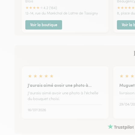
Blois
Beaugenc
★
★
★
★
★
★
★
★
★
★
4.2 (164)
12-14, rue du Maréchal de Lattre de Tassigny
8, place du
Voir la boutique
Voir la
★
★
★
★
★
★
★
★
J'aurais aimé avoir une photo à…
Muguet
J'aurais aimé avoir une photo à l'échelle
livraison
du bouquet choisi.
29/04/20
16/07/2026
Trustpilot