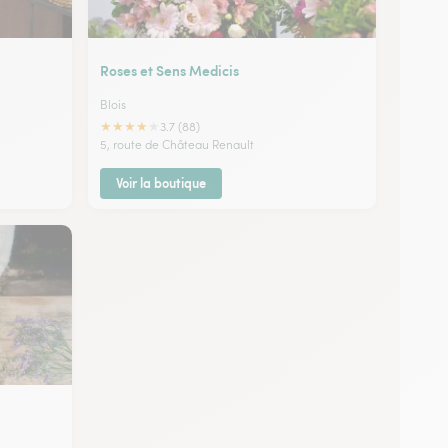
Roses et Sens Medicis
Blois
★
★
★
★
★
3.7 (88)
5, route de Château Renault
Voir la boutique