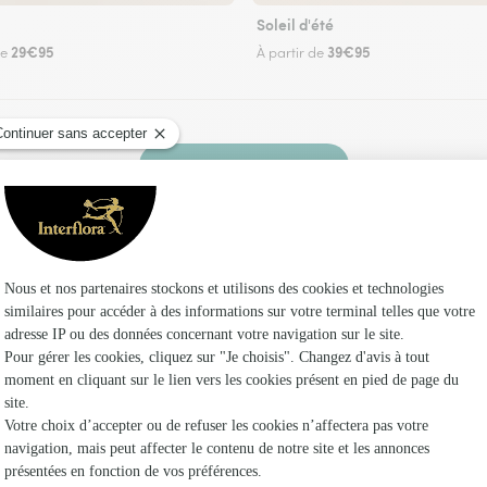
Soleil d'été
29€95
39€95
de
À partir de
Faire livrer des fleurs
z un fleuriste Interflora à Épiais et dans ses e
Les fleuri
Fleuristes 
Fleuristes
Fleuristes