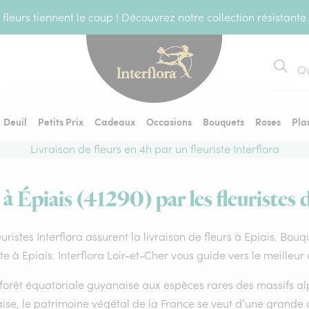
fleurs tiennent le coup ! Découvrez notre collection résistante
Recher
Deuil
Petits Prix
Cadeaux
Occasions
Bouquets
Roses
Pla
Livraison de fleurs en 4h par un fleuriste Interflora
 à Épiais (41290) par les fleuristes 
euristes Interflora assurent la livraison de fleurs à Epiais. Bou
ste à Epiais. Interflora Loir-et-Cher vous guide vers le meilleur
forêt équatoriale guyanaise aux espèces rares des massifs alp
ise, le patrimoine végétal de la France se veut d’une grande 