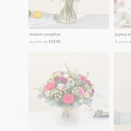
Instant complice
Joyeux a
52€95
À partir de
À partir 