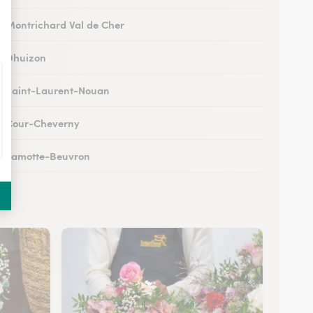
 à Montrichard Val de Cher
 à Dhuizon
 à Saint-Laurent-Nouan
 à Cour-Cheverny
 à Lamotte-Beuvron
 à Noyers-sur-Cher
 à Romorantin-Lanthenay