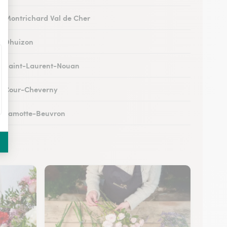
 à Montrichard Val de Cher
 à Dhuizon
 à Saint-Laurent-Nouan
 à Cour-Cheverny
 à Lamotte-Beuvron
 à Noyers-sur-Cher
 à Romorantin-Lanthenay