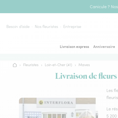
Aller au contenu
Canicule ? Nos 
Besoin d’aide
Nos fleuristes
Entreprise
Livraison express
Anniversaire
›
Fleuristes
›
Loir-et-Cher (41)
›
Maves
Accueil
Livraison de fleurs
Les fl
fleuri
Le rés
5 200 