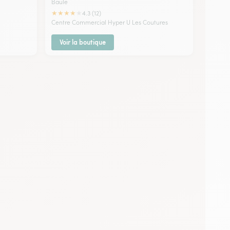
Baule
★
★
★
★
★
4.3 (12)
Centre Commercial Hyper U Les Coutures
Voir la boutique