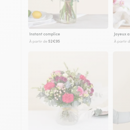
Instant complice
Joyeux a
52€95
À partir de
À partir 