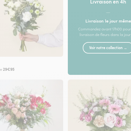
Livraison en 4h
—
Livraison le jour même
Commandez avant 17h00 pour
livraison de fleurs dans la jou
Voir notre collection →
29€95
de