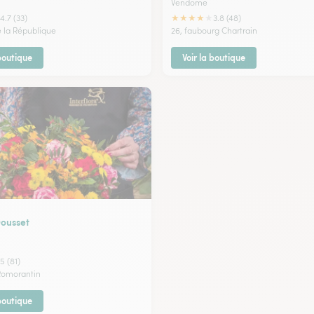
Vendome
★
★
★
★
★
4.7 (33)
3.8 (48)
e la République
26, faubourg Chartrain
 boutique
Voir la boutique
ousset
5 (81)
 Romorantin
 boutique