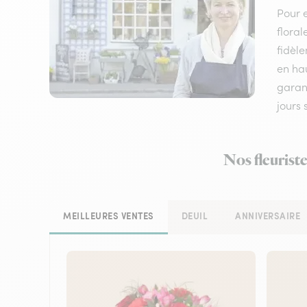
Pour e
floral
fidèle
en hau
garant
jours
Nos fleurist
MEILLEURES VENTES
DEUIL
ANNIVERSAIRE