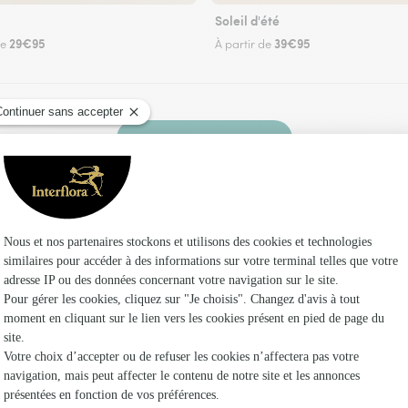
Soleil d'été
29€95
39€95
de
À partir de
Faire livrer des fleurs
z un fleuriste Interflora à Maves et dans ses e
Les fleuri
Fleuristes 
Fleuristes
Fleuristes