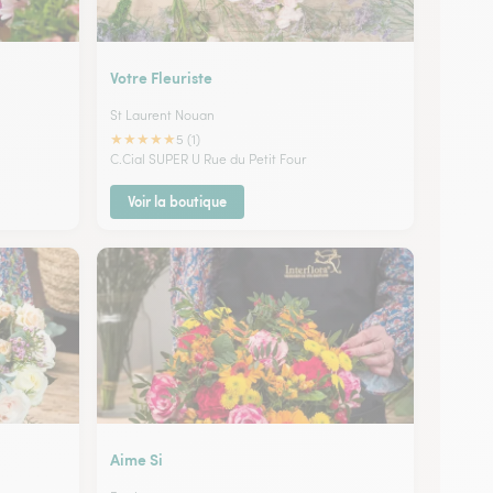
Votre Fleuriste
St Laurent Nouan
★
★
★
★
★
5 (1)
C.Cial SUPER U Rue du Petit Four
Voir la boutique
Aime Si