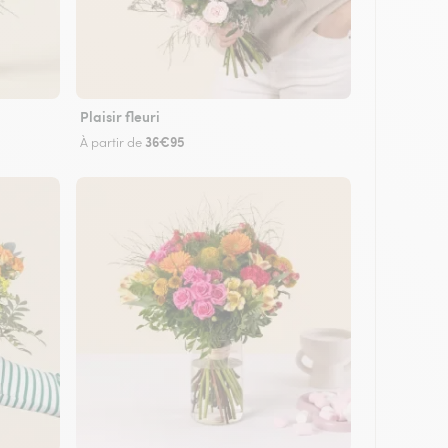
Plaisir fleuri
36€95
À partir de