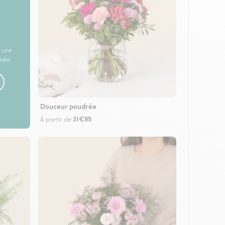
 une
rnée
Douceur poudrée
31€95
À partir de