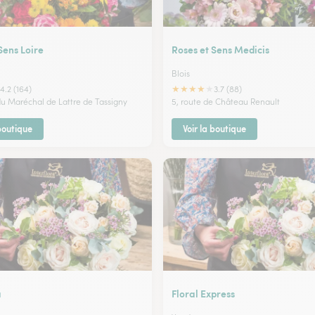
Sens Loire
Roses et Sens Medicis
Blois
★
★
★
★
★
4.2 (164)
3.7 (88)
 du Maréchal de Lattre de Tassigny
5, route de Château Renault
 boutique
Voir la boutique
a
Floral Express