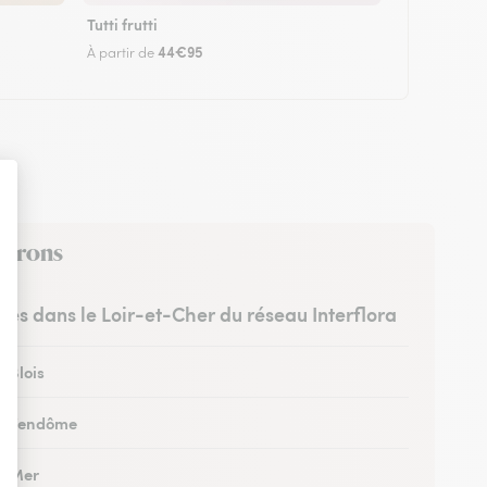
Tutti frutti
44€95
À partir de
nvirons
stes dans le Loir-et-Cher du réseau Interflora
à Blois
 à Vendôme
 à Mer