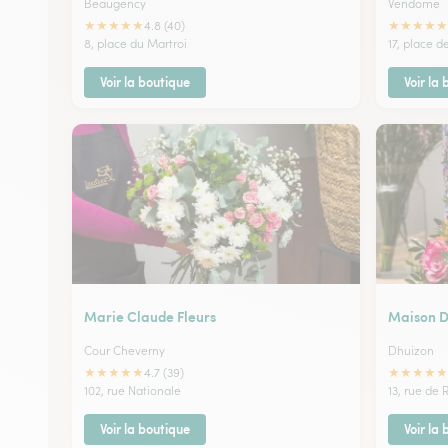
Beaugency
Vendome
★
★
★
★
★
★
★
★
★
★
4.8 (40)
8, place du Martroi
17, place d
Voir la boutique
Voir la
Marie Claude Fleurs
Maison D
Cour Cheverny
Dhuizon
★
★
★
★
★
★
★
★
★
★
4.7 (39)
102, rue Nationale
13, rue de
Voir la boutique
Voir la