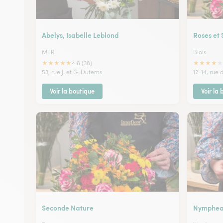
Abelys, Isabelle Leblond
Roses et 
MER
Blois
★
★
★
★
★
★
★
★
★
★
4.8 (38)
53, rue J. et G. Dutems
12-14, rue
Voir la boutique
Voir la
Seconde Nature
Nymphe