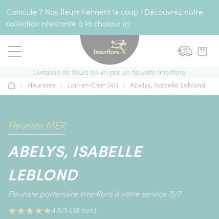
Aller au contenu
Canicule ? Nos fleurs tiennent le coup ! Découvrez notre
collection résistante à la chaleur
ici
Livraison de fleurs en 4h par un fleuriste Interflora
›
Fleuristes
›
Loir-et-Cher (41)
›
Abelys, Isabelle Leblond
Accueil
Fleuriste MER
ABELYS, ISABELLE
LEBLOND
Fleuriste partenaire Interflora à votre service 7j/7
★
★
★
★
★
4.8/5 (38 avis)