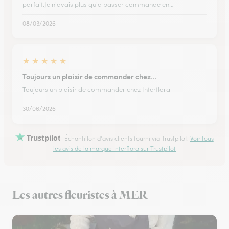
parfait.Je n'avais plus qu'a passer commande en…
08/03/2026
★
★
★
★
★
Toujours un plaisir de commander chez…
Toujours un plaisir de commander chez Interflora
30/06/2026
Trustpilot
Échantillon d'avis clients fourni via Trustpilot.
Voir tous
les avis de la marque Interflora sur Trustpilot
Les autres fleuristes à MER