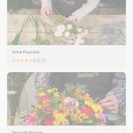
Votre Fleuriste
★
★
★
★
★
5/5 (1)
Seconde Nature