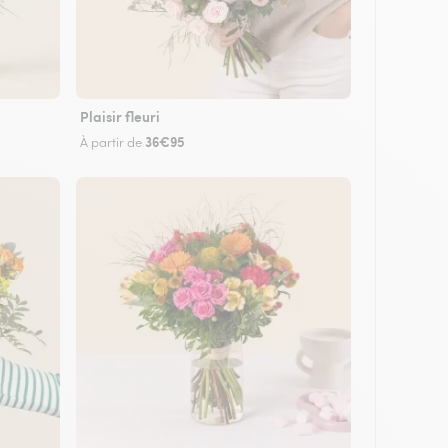
Plaisir fleuri
36€95
À partir de