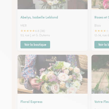
Abelys, Isabelle Leblond
Roses et 
MER
Blois
★
★
★
★
★
★
★
★
★
★
4.8 (38)
53, rue J. et G. Dutems
12-14, rue
Voir la boutique
Voir la
Floral Express
Votre Fle