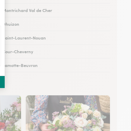
 à Montrichard Val de Cher
 à Dhuizon
 à Saint-Laurent-Nouan
 à Cour-Cheverny
 à Lamotte-Beuvron
 à Noyers-sur-Cher
 à Romorantin-Lanthenay