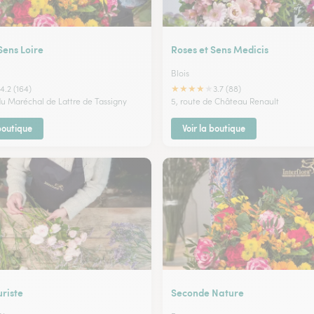
Sens Loire
Roses et Sens Medicis
Blois
★
★
★
★
★
4.2 (164)
3.7 (88)
 du Maréchal de Lattre de Tassigny
5, route de Château Renault
 boutique
Voir la boutique
uriste
Seconde Nature