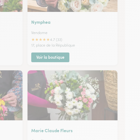
Nymphea
Vendome
★
★
★
★
★
4.7 (33)
17, place de la République
Voir la boutique
Marie Claude Fleurs