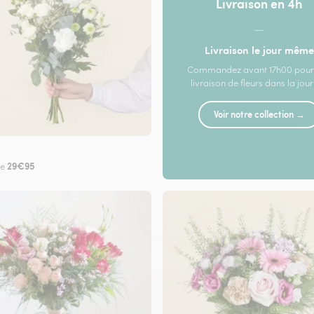
Livraison en 4h
—
Livraison le jour même
Commandez avant 17h00 pour
livraison de fleurs dans la jou
Voir notre collection →
29€95
de