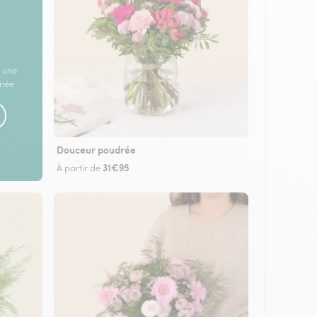
 une
rnée
Douceur poudrée
31€95
À partir de