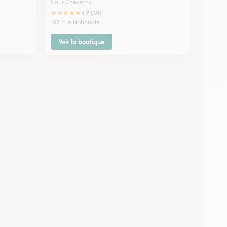
Cour Cheverny
★
★
★
★
★
4.7 (39)
102, rue Nationale
Voir la boutique