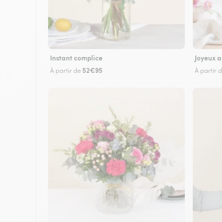
Instant complice
Joyeux a
52€95
À partir de
À partir 