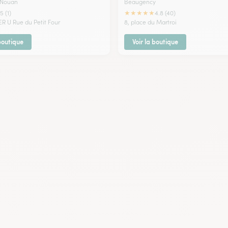
 Nouan
Beaugency
★
★
★
★
★
5 (1)
4.8 (40)
ER U Rue du Petit Four
8, place du Martroi
 boutique
Voir la boutique