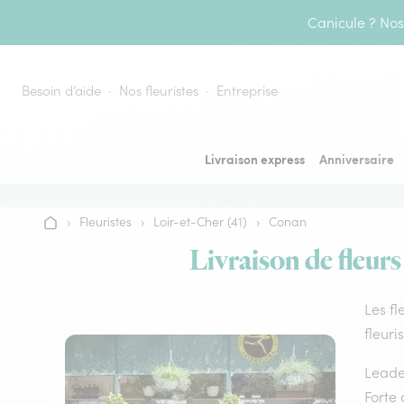
Aller au contenu
Canicule ? Nos 
Besoin d’aide
Nos fleuristes
Entreprise
Livraison express
Anniversaire
›
Fleuristes
›
Loir-et-Cher (41)
›
Conan
Accueil
Livraison de fleurs
Les fl
fleuri
Leader
Forte 