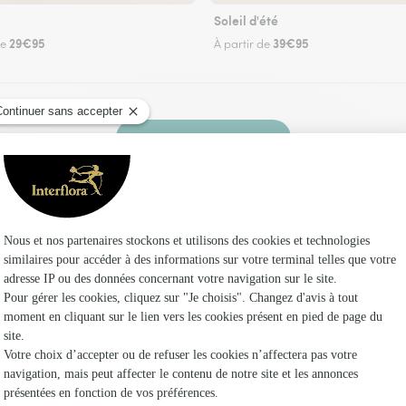
Soleil d'été
29€95
39€95
de
À partir de
Faire livrer des fleurs
z un fleuriste Interflora à Conan et dans ses e
Les fleuri
Fleuristes 
Fleuristes
Fleuristes