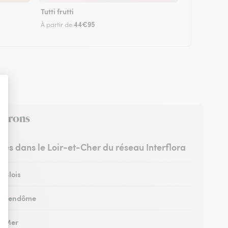
Tutti frutti
44€95
À partir de
nvirons
stes dans le Loir-et-Cher du réseau Interflora
à Blois
 à Vendôme
 à Mer