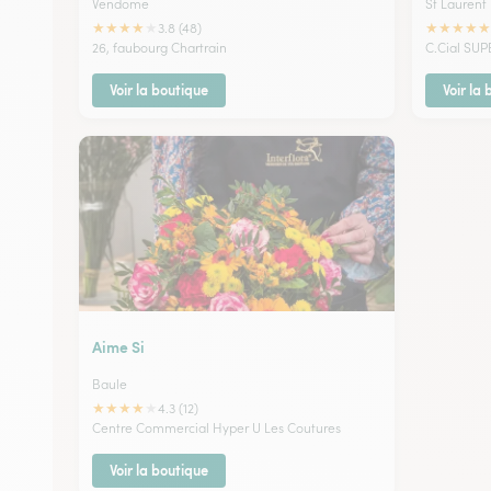
Vendome
St Laurent
★
★
★
★
★
★
★
★
★
★
3.8 (48)
26, faubourg Chartrain
C.Cial SUP
Voir la boutique
Voir la
Aime Si
Baule
★
★
★
★
★
4.3 (12)
Centre Commercial Hyper U Les Coutures
Voir la boutique