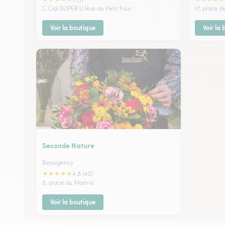
C.Cial SUPER U Rue du Petit Four
17, place d
Voir la boutique
Voir la
Seconde Nature
Beaugency
★
★
★
★
★
4.8 (40)
8, place du Martroi
Voir la boutique