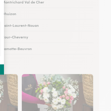
 à Montrichard Val de Cher
 à Dhuizon
 à Saint-Laurent-Nouan
 à Cour-Cheverny
 à Lamotte-Beuvron
 à Noyers-sur-Cher
 à Romorantin-Lanthenay