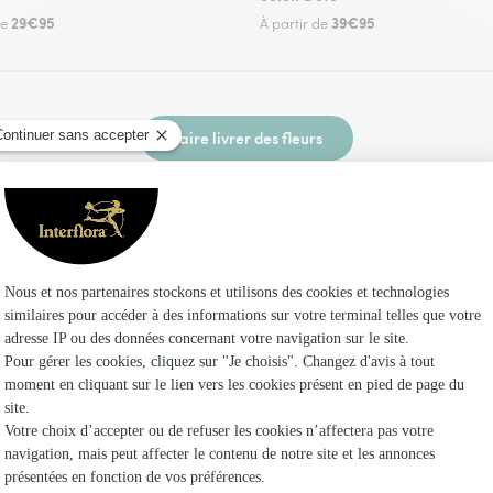
29€95
39€95
de
À partir de
Faire livrer des fleurs
n fleuriste Interflora à Beauvilliers et dans se
Les fleuri
Fleuristes 
Fleuristes
Fleuristes