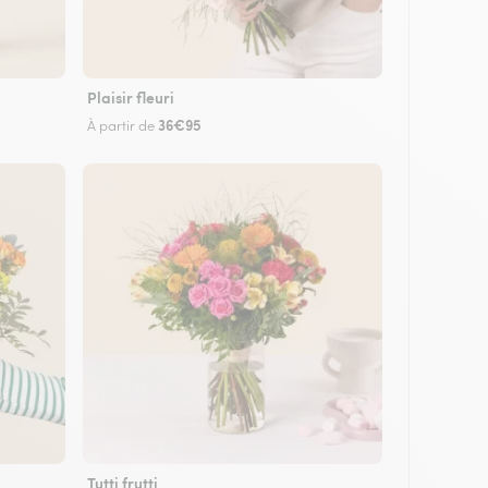
Plaisir fleuri
36€95
À partir de
Tutti frutti