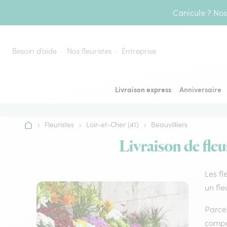
Aller au contenu
Canicule ? Nos 
Besoin d’aide
Nos fleuristes
Entreprise
Livraison express
Anniversaire
›
Fleuristes
›
Loir-et-Cher (41)
›
Beauvilliers
Accueil
Livraison de fleur
Les fl
un fle
Parce 
compos