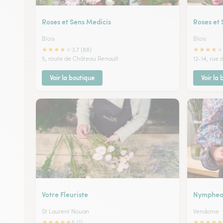
Roses et Sens Medicis
Roses et 
Blois
Blois
★
★
★
★
★
★
★
★
★
★
3.7 (88)
5, route de Château Renault
12-14, rue
Voir la boutique
Voir la
Votre Fleuriste
Nymphe
St Laurent Nouan
Vendome
★
★
★
★
★
★
★
★
★
★
5 (1)