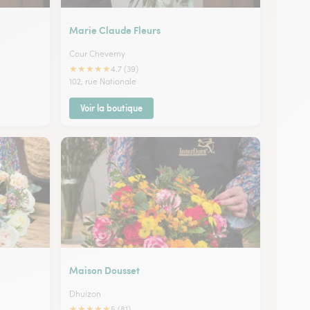
Marie Claude Fleurs
Cour Cheverny
★
★
★
★
★
4.7 (39)
102, rue Nationale
Voir la boutique
Maison Dousset
Dhuizon
★
★
★
★
★
5 (81)