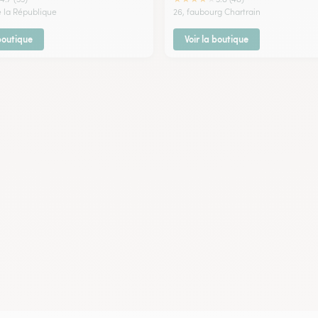
e la République
26, faubourg Chartrain
 boutique
Voir la boutique