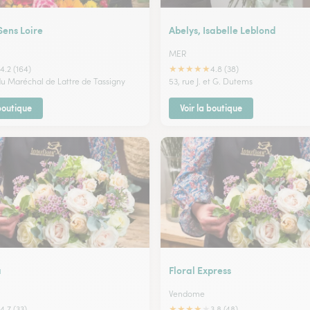
Sens Loire
Abelys, Isabelle Leblond
MER
★
★
★
★
★
4.2 (164)
4.8 (38)
 du Maréchal de Lattre de Tassigny
53, rue J. et G. Dutems
 boutique
Voir la boutique
a
Floral Express
Vendome
★
★
★
★
★
4.7 (33)
3.8 (48)