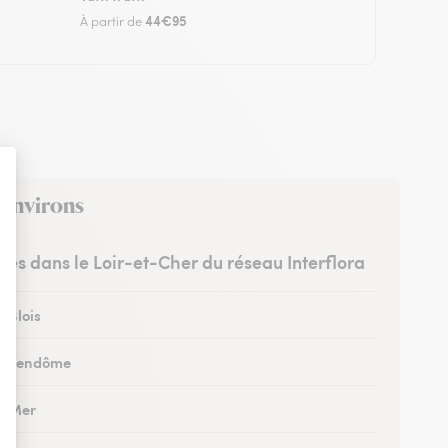
44€95
À partir de
s environs
stes dans le Loir-et-Cher du réseau Interflora
à Blois
 à Vendôme
 à Mer