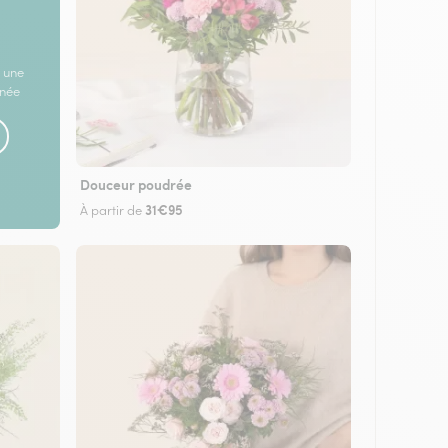
 une
rnée
Douceur poudrée
31€95
À partir de