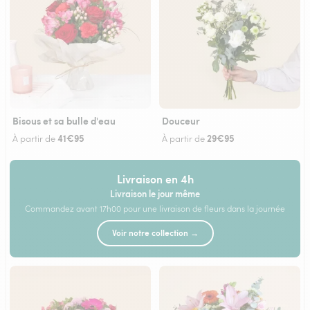
Bisous et sa bulle d'eau
Douceur
41€95
29€95
À partir de
À partir de
Livraison en 4h
Livraison le jour même
Commandez avant 17h00 pour une livraison de fleurs dans la journée
Voir notre collection →