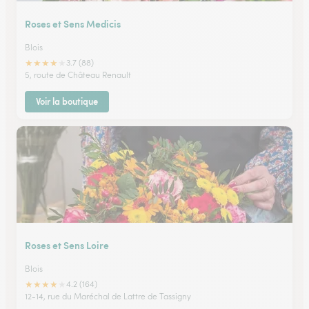
Roses et Sens Medicis
Blois
★
★
★
★
★
3.7 (88)
5, route de Château Renault
Voir la boutique
Roses et Sens Loire
Blois
★
★
★
★
★
4.2 (164)
12-14, rue du Maréchal de Lattre de Tassigny