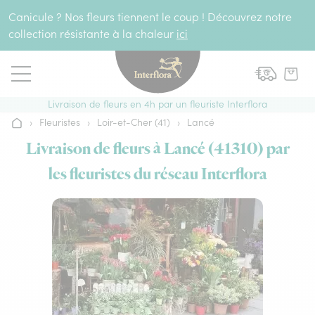
Aller au contenu
Canicule ? Nos fleurs tiennent le coup ! Découvrez notre
collection résistante à la chaleur
ici
Livraison de fleurs en 4h par un fleuriste Interflora
›
Fleuristes
›
Loir-et-Cher (41)
›
Lancé
Accueil
Livraison de fleurs à Lancé (41310) par
les fleuristes du réseau Interflora