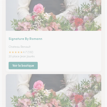
Signature By Romann
Chateau Renault
★
★
★
★
★
4.7 (132)
20 place Jean Jaurès
Voir la boutique