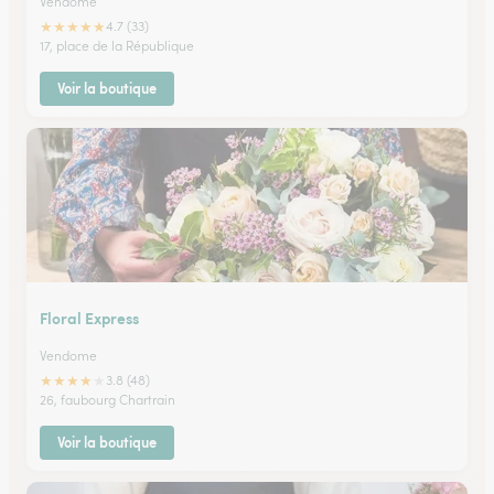
Vendome
★
★
★
★
★
4.7 (33)
17, place de la République
Voir la boutique
Floral Express
Vendome
★
★
★
★
★
3.8 (48)
26, faubourg Chartrain
Voir la boutique