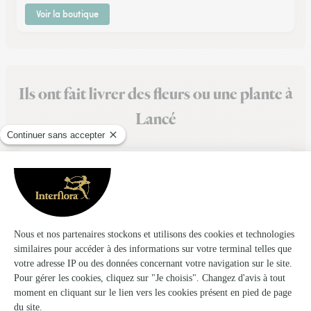
Voir la boutique
Ils ont fait livrer des fleurs ou une plante à
Lancé
★
★
★
★
★
pleinement satisfait car ayant commandé…
pleinement satisfait car ayant commandé une composition
pour mon épouse travaillant dans une agence bancaire sur
deux agences, l adresse donnée ce jour là n était pas la
bonne , malgré ça le livreur ( au top ) a re…
19/02/2026