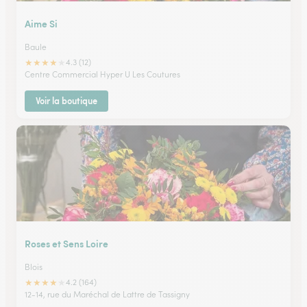
Aime Si
Baule
★
★
★
★
★
4.3 (12)
Centre Commercial Hyper U Les Coutures
Voir la boutique
Roses et Sens Loire
Blois
★
★
★
★
★
4.2 (164)
12-14, rue du Maréchal de Lattre de Tassigny