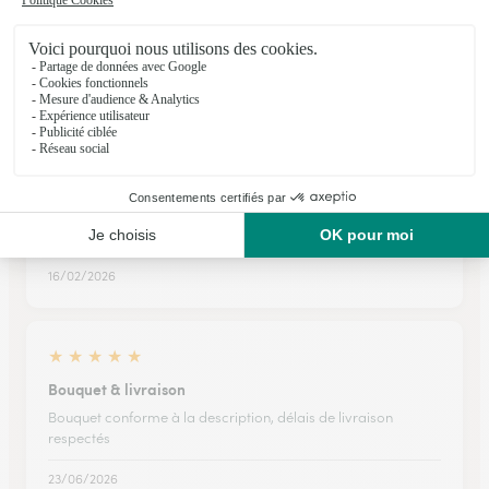
La qualité des fleurs et de leur…
La qualité des fleurs et de leur conservation.
18/02/2026
★
★
★
★
★
Très belle expérience merci interfrora.
Très belle expérience merci interfrora.
16/02/2026
★
★
★
★
★
Bouquet & livraison
Bouquet conforme à la description, délais de livraison
respectés
23/06/2026