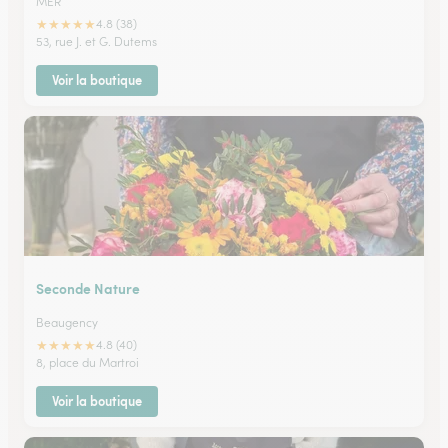
MER
★
★
★
★
★
4.8 (38)
53, rue J. et G. Dutems
Voir la boutique
Seconde Nature
Beaugency
★
★
★
★
★
4.8 (40)
8, place du Martroi
Voir la boutique