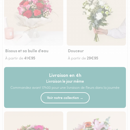
Bisous et sa bulle d'eau
Douceur
41€95
29€95
À partir de
À partir de
Livraison en 4h
Livraison le jour même
Commandez avant 17h00 pour une livraison de fleurs dans la journée
Voir notre collection →