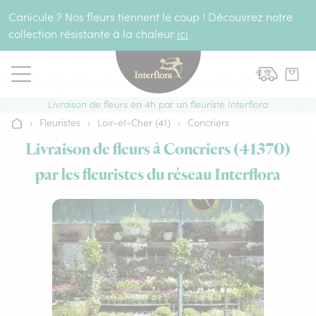
Aller au contenu
Canicule ? Nos fleurs tiennent le coup ! Découvrez notre
collection résistante à la chaleur
ici
Livraison de fleurs en 4h par un fleuriste Interflora
›
Fleuristes
›
Loir-et-Cher (41)
›
Concriers
Accueil
Livraison de fleurs à Concriers (41370)
par les fleuristes du réseau Interflora