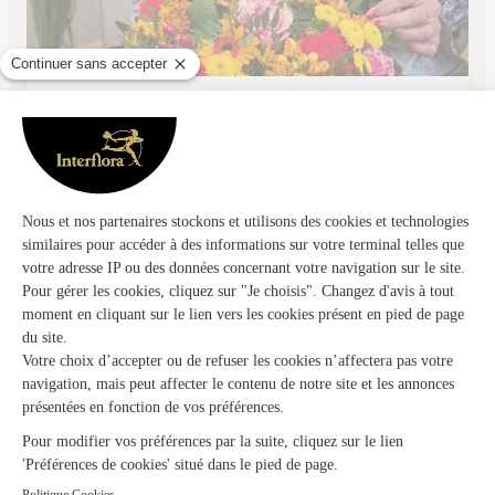
Maison Dousset
Dhuizon
★
★
★
★
★
5 (81)
13, rue de Romorantin
Voir la boutique
Ils ont fait livrer des fleurs ou une plante à
Concriers
★
★
★
★
★