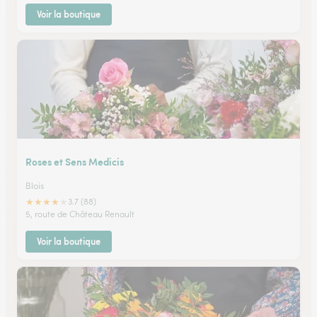
Voir la boutique
Roses et Sens Medicis
Blois
★
★
★
★
★
3.7 (88)
5, route de Château Renault
Voir la boutique