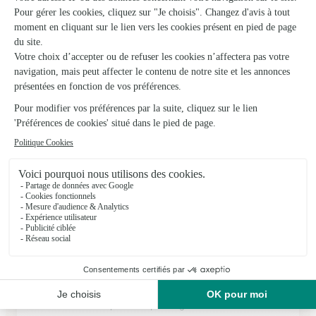
Marie Claude Fleurs
Cour Cheverny
★
★
★
★
★
4.7 (39)
102, rue Nationale
Voir la boutique
Ils ont fait livrer des fleurs ou une plante à
Courbouzon
★
★
★
★
★
Parfait
Parfait Livraison rapide Bouquet soigné