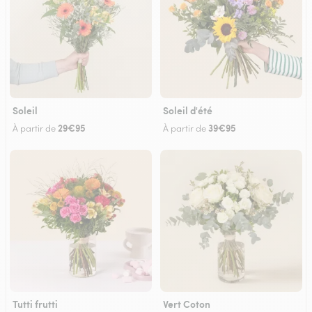
Soleil
Soleil d'été
29€95
39€95
À partir de
À partir de
Tutti frutti
Vert Coton