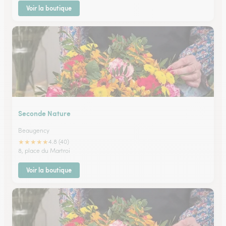
Voir la boutique
Seconde Nature
Beaugency
★
★
★
★
★
4.8 (40)
8, place du Martroi
Voir la boutique