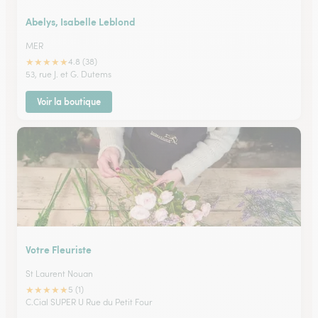
Abelys, Isabelle Leblond
MER
★
★
★
★
★
4.8 (38)
53, rue J. et G. Dutems
Voir la boutique
Votre Fleuriste
St Laurent Nouan
★
★
★
★
★
5 (1)
C.Cial SUPER U Rue du Petit Four