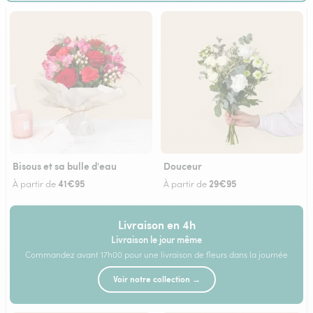
Bisous et sa bulle d'eau
Douceur
41€95
29€95
À partir de
À partir de
Livraison en 4h
Livraison le jour même
Commandez avant 17h00 pour une livraison de fleurs dans la journée
Voir notre collection →