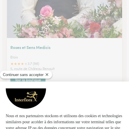
Roses et Sens Medicis
Blois
★
★
★
★
★
3.7 (88)
5, route de Château Renault
Voir la boutique