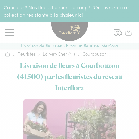
Aller au contenu
Canicule ? Nos fleurs tiennent le coup ! Découvrez notre
collection résistante à la chaleur
ici
Livraison de fleurs en 4h par un fleuriste Interflora
›
Fleuristes
›
Loir-et-Cher (41)
›
Courbouzon
Accueil
Livraison de fleurs à Courbouzon
(41500) par les fleuristes du réseau
Interflora