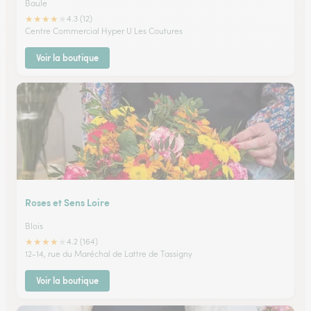
Baule
★
★
★
★
★
4.3 (12)
Centre Commercial Hyper U Les Coutures
Voir la boutique
Roses et Sens Loire
Blois
★
★
★
★
★
4.2 (164)
12-14, rue du Maréchal de Lattre de Tassigny
Voir la boutique