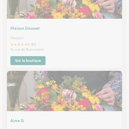
Maison Dousset
Dhuizon
★
★
★
★
★
5 (81)
13, rue de Romorantin
Voir la boutique
Aime Si