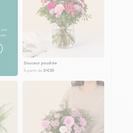
 une
rnée
Douceur poudrée
31€95
À partir de