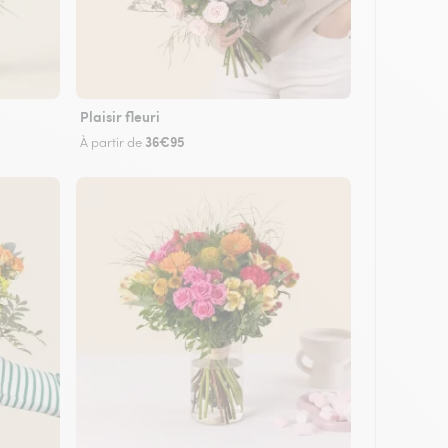
Plaisir fleuri
36€95
À partir de