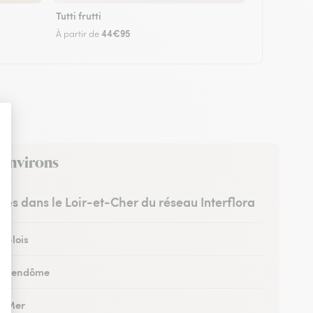
Tutti frutti
44€95
À partir de
 environs
stes dans le Loir-et-Cher du réseau Interflora
à Blois
 à Vendôme
 à Mer