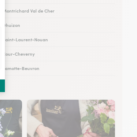
 à Montrichard Val de Cher
 à Dhuizon
 à Saint-Laurent-Nouan
 à Cour-Cheverny
 à Lamotte-Beuvron
 à Noyers-sur-Cher
 à Romorantin-Lanthenay