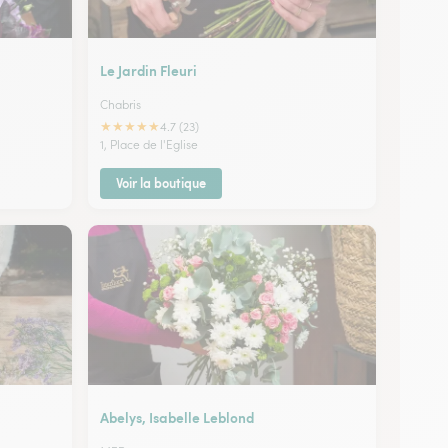
Le Jardin Fleuri
Chabris
★
★
★
★
★
4.7 (23)
1, Place de l'Eglise
Voir la boutique
Abelys, Isabelle Leblond