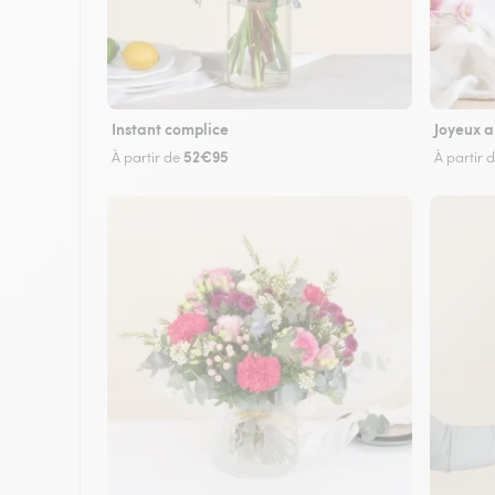
Instant complice
Joyeux a
52€95
À partir de
À partir 