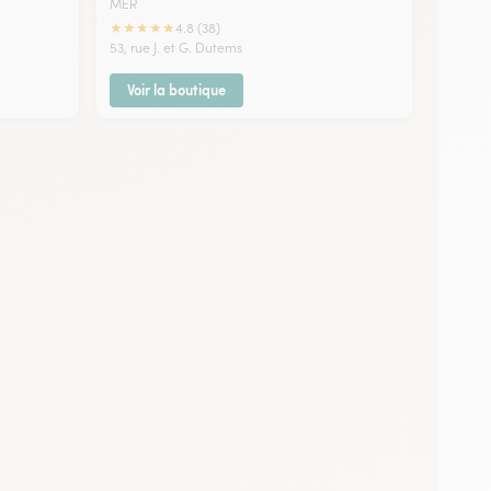
MER
★
★
★
★
★
4.8 (38)
53, rue J. et G. Dutems
Voir la boutique