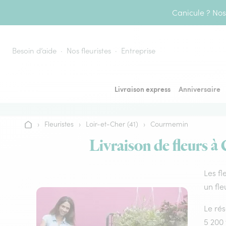
Aller au contenu
Canicule ? Nos 
Besoin d’aide
Nos fleuristes
Entreprise
Livraison express
Anniversaire
›
Fleuristes
›
Loir-et-Cher (41)
›
Courmemin
Accueil
Livraison de fleurs à
Les fl
un fle
Le rés
5 200 