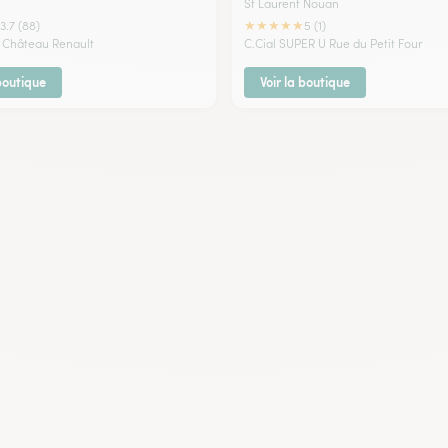
St Laurent Nouan
★
★
★
★
★
3.7 (88)
5 (1)
e Château Renault
C.Cial SUPER U Rue du Petit Four
 boutique
Voir la boutique