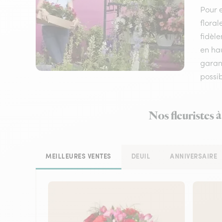
Pour e
floral
fidèle
en hau
garant
possi
Nos fleuristes 
MEILLEURES VENTES
DEUIL
ANNIVERSAIRE