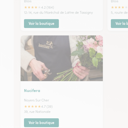
Blois
Blois
★
★
★
★
★
★
★
★
★
★
4.2 (164)
12-14, rue du Maréchal de Lattre de Tassigny
5, route d
Voir la boutique
Voir la
Nucifera
Noyers Sur Cher
★
★
★
★
★
4.7 (39)
39, rue Nationale
Voir la boutique