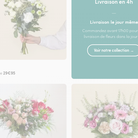
Livraison en 4h
—
Livraison le jour même
Commandez avant 17h00 pour
livraison de fleurs dans la jou
Voir notre collection →
29€95
de