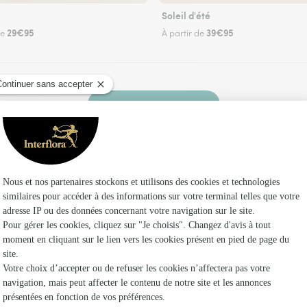
Soleil d'été
29€95
39€95
de
À partir de
Faire livrer des fleurs
un fleuriste Interflora à Courmemin et dans ses
Les fleuri
Fleuristes 
Fleuristes
Fleuristes