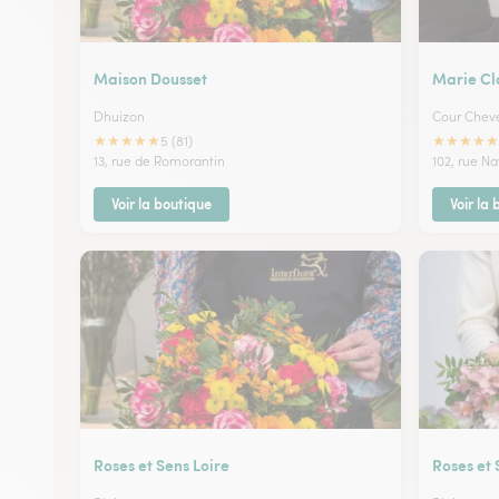
Maison Dousset
Marie Cl
Dhuizon
Cour Chev
★
★
★
★
★
★
★
★
★
★
5 (81)
13, rue de Romorantin
102, rue Na
Voir la boutique
Voir la
Roses et Sens Loire
Roses et 