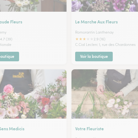
aude Fleurs
Le Marche Aux Fleurs
erny
Romorantin Lanthenay
★
★
★
★
★
4.7 (39)
2.9 (16)
tionale
C.Cial Leclerc 1, rue des Chardonnes
 boutique
Voir la boutique
Sens Medicis
Votre Fleuriste