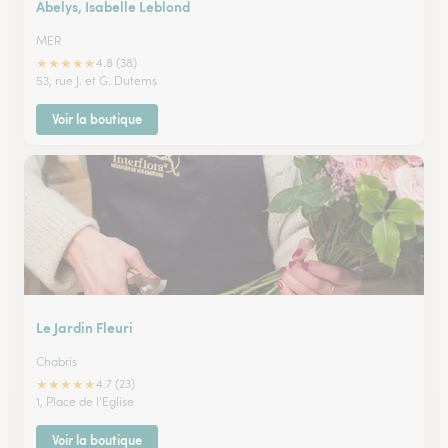
Abelys, Isabelle Leblond
MER
★
★
★
★
★
4.8 (38)
53, rue J. et G. Dutems
Voir la boutique
Le Jardin Fleuri
Chabris
★
★
★
★
★
4.7 (23)
1, Place de l'Eglise
Voir la boutique