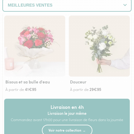
Bisous et sa bulle d'eau
Douceur
41€95
29€95
À partir de
À partir de
Livraison en 4h
Livraison le jour même
Commandez avant 17h00 pour une livraison de fleurs dans la journée
Voir notre collection →