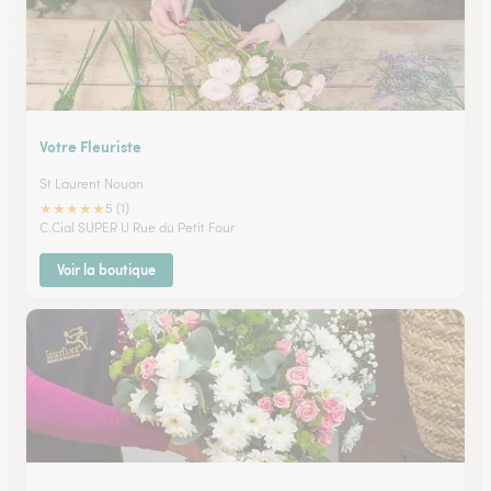
Votre Fleuriste
St Laurent Nouan
★
★
★
★
★
5 (1)
C.Cial SUPER U Rue du Petit Four
Voir la boutique