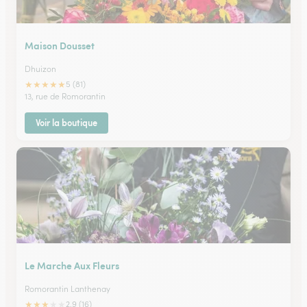
Maison Dousset
Dhuizon
★
★
★
★
★
5 (81)
13, rue de Romorantin
Voir la boutique
Le Marche Aux Fleurs
Romorantin Lanthenay
★
★
★
★
★
2.9 (16)