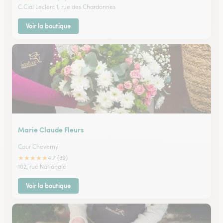
C.Cial Leclerc 1, rue des Chardonnes
Voir la boutique
Marie Claude Fleurs
Cour Cheverny
★
★
★
★
★
4.7 (39)
102, rue Nationale
Voir la boutique