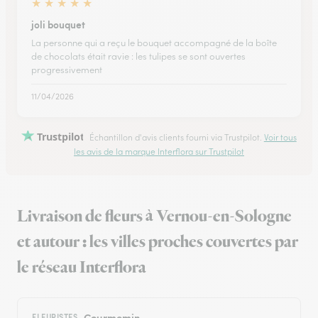
★
★
★
★
★
joli bouquet
La personne qui a reçu le bouquet accompagné de la boîte
de chocolats était ravie : les tulipes se sont ouvertes
progressivement
11/04/2026
Trustpilot
Échantillon d'avis clients fourni via Trustpilot.
Voir tous
les avis de la marque Interflora sur Trustpilot
Livraison de fleurs à Vernou-en-Sologne
et autour : les villes proches couvertes par
le réseau Interflora
Courmemin
FLEURISTES