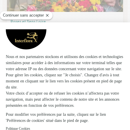
Roses et Sens Loire
Blois
★
★
★
★
★
4.2 (164)
12-14, rue du Maréchal de Lattre de Tassigny
Voir la boutique
Roses et Sens Medicis
Blois