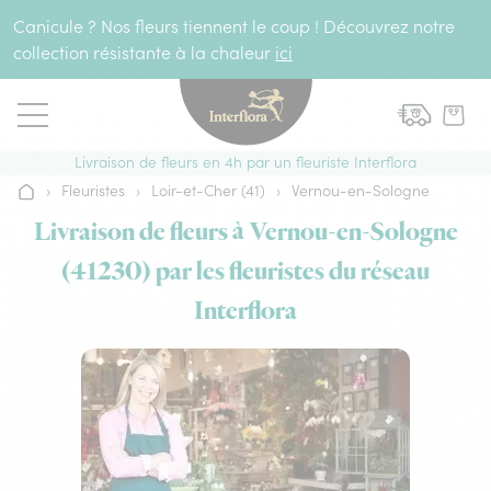
Aller au contenu
Canicule ? Nos fleurs tiennent le coup ! Découvrez notre
collection résistante à la chaleur
ici
Livraison de fleurs en 4h par un fleuriste Interflora
›
Fleuristes
›
Loir-et-Cher (41)
›
Vernou-en-Sologne
Accueil
Livraison de fleurs à Vernou-en-Sologne
(41230) par les fleuristes du réseau
Interflora