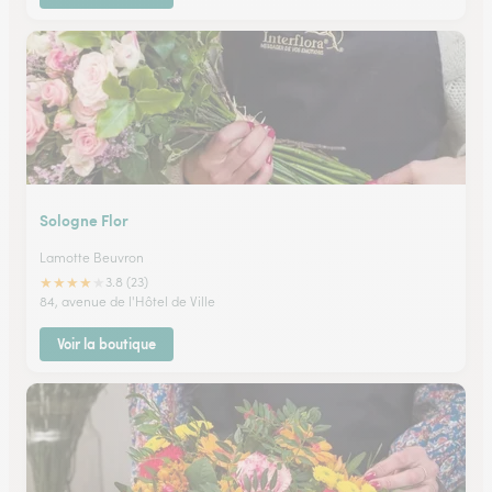
Sologne Flor
Lamotte Beuvron
★
★
★
★
★
3.8 (23)
84, avenue de l'Hôtel de Ville
Voir la boutique