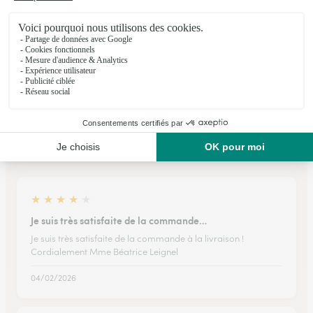
★
★
★
★
★
3.7 (88)
5, route de Château Renault
Voir la boutique
Ils ont fait livrer des fleurs ou une plante à
Vernou-en-Sologne
★
★
★
★
★
Je suis très satisfaite de la commande…
Je suis très satisfaite de la commande à la livraison !
Cordialement Mme Béatrice Leignel
04/02/2026