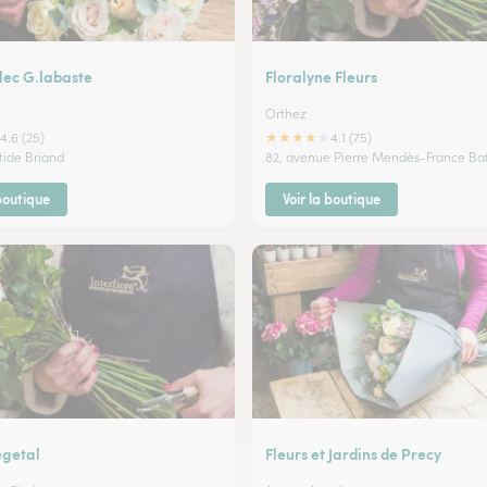
lec G.labaste
Floralyne Fleurs
Orthez
★
★
★
★
★
4.6 (25)
4.1 (75)
stide Briand
82, avenue Pierre Mendès-France Bat
 boutique
Voir la boutique
egetal
Fleurs et Jardins de Precy