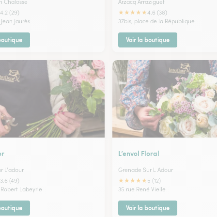
n Chalosse
Arzacq Arraziguet
★
★
★
★
★
4.2 (29)
4.6 (38)
 Jean Jaurès
37bis, place de la République
 boutique
Voir la boutique
or
L’envol Floral
r L'adour
Grenade Sur L Adour
★
★
★
★
★
3.6 (49)
5 (12)
 Robert Labeyrie
35 rue René Vielle
 boutique
Voir la boutique