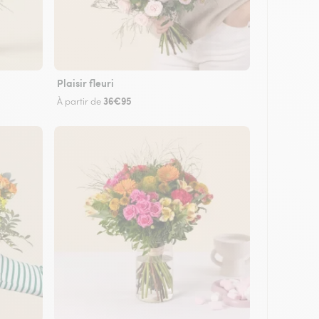
Plaisir fleuri
36€95
À partir de