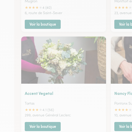
Mugron
Montfort e
★
★
★
★
★
★
★
★
★
★
4 (40)
6, route de Saint-Sever
23, avenue
Voir la boutique
Voir la
Accent Vegetal
Nancy Fl
Tartas
Pontonx Su
★
★
★
★
★
★
★
★
★
★
4.1 (56)
299, avenue Général Leclerc
10, avenue
Voir la boutique
Voir la