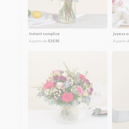
Instant complice
Joyeux a
52€95
À partir de
À partir 