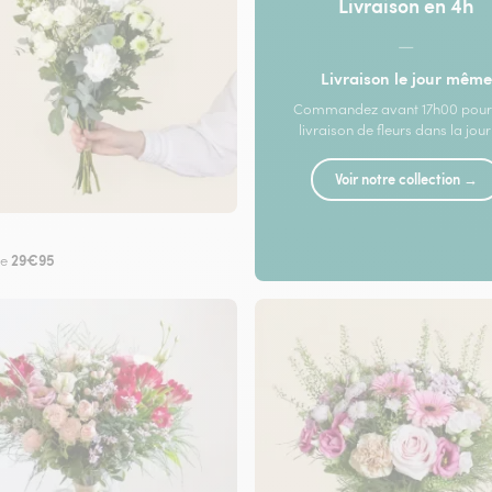
Livraison en 4h
—
Livraison le jour même
Commandez avant 17h00 pour
livraison de fleurs dans la jou
Voir notre collection →
29€95
de