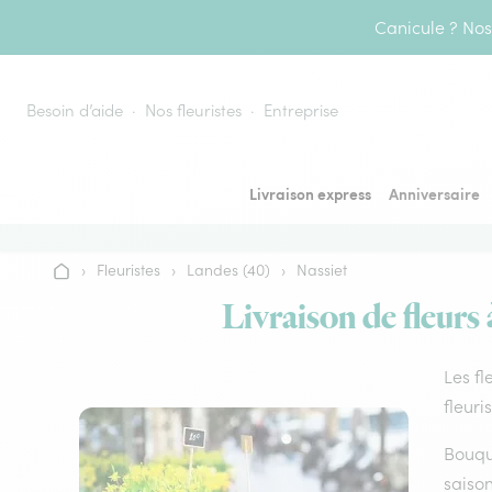
Aller au contenu
Canicule ? Nos 
Besoin d’aide
Nos fleuristes
Entreprise
Livraison express
Anniversaire
›
Fleuristes
›
Landes (40)
›
Nassiet
Accueil
Livraison de fleurs 
Les fl
fleuri
Bouque
saison