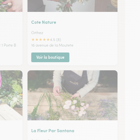
Cote Nature
Orthez
★
★
★
★
★
4.5 (8)
 1 Porte B
16 avenue de la Moutete
Voir la boutique
La Fleur Par Santana