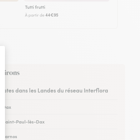
Tutti frutti
44€95
À partir de
nvirons
uristes dans les Landes du réseau Interflora
 à Dax
 à Saint-Paul-lès-Dax
 à Tarnos