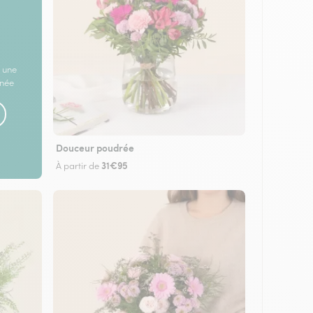
 une
rnée
Douceur poudrée
31€95
À partir de