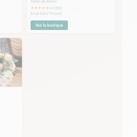
Salies de Bearn
★
★
★
★
★
4.9 (56)
8 rue Saint Vincent
Voir la boutique