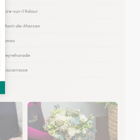
à Aire-sur-l’Adour
s à Mont-de-Marsan
 à Amou
 à Peyrehorade
à Biscarrosse
à Tartas
 à Mugron