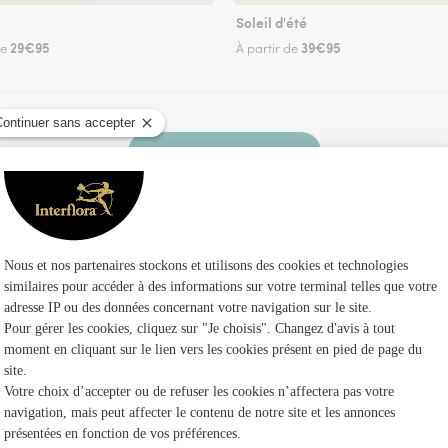
Soleil d'été
29€95
39€95
de
À partir de
Faire livrer des fleurs
z un fleuriste Interflora à Nassiet et dans ses e
Les fle
Fleuristes
Fleuristes
Fleuristes