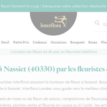
fleurs tiennent le coup ! Découvrez notre collection résistante
Recher
Deuil
Petits Prix
Cadeaux
Occasions
Bouquets
Roses
Pla
Livraison de fleurs en 4h par un fleuriste Interflora
à Nassiet (40330) par les fleuristes
euristes Interflora assurent la livraison de fleurs à Nassiet. Bo
ste à Nassiet. Interflora Landes vous guide vers le meilleur cho
ts de roses ou de fleurs de saison, compositions de fleurs piq
nières, plantes vertes et fleuries en coupe ou à l’unité : les ar