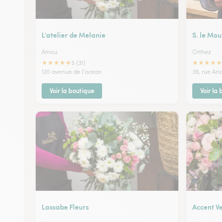
L’atelier de Melanie
S. le Mou
Amou
Orthez
★
★
★
★
★
★
★
★
★
★
5 (31)
120 avenue de l'ocean
39, rue Ari
Voir la boutique
Voir la
Lassabe Fleurs
Accent V