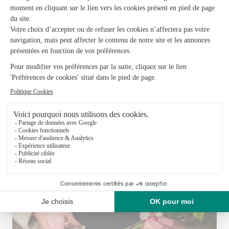
La Fleur Par Santana
Salies de Bearn
★
★
★
★
★
4.9 (56)
8 rue Saint Vincent
Voir la boutique