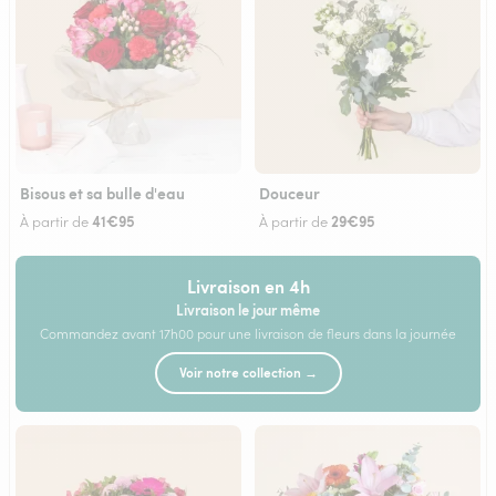
Bisous et sa bulle d'eau
Douceur
41€95
29€95
À partir de
À partir de
Livraison en 4h
Livraison le jour même
Commandez avant 17h00 pour une livraison de fleurs dans la journée
Voir notre collection →