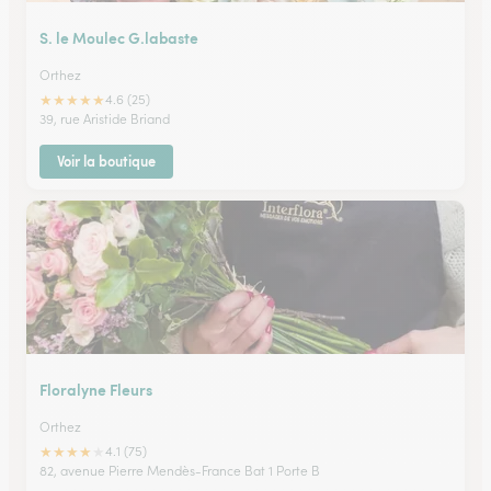
S. le Moulec G.labaste
Orthez
★
★
★
★
★
4.6 (25)
39, rue Aristide Briand
Voir la boutique
Floralyne Fleurs
Orthez
★
★
★
★
★
4.1 (75)
82, avenue Pierre Mendès-France Bat 1 Porte B