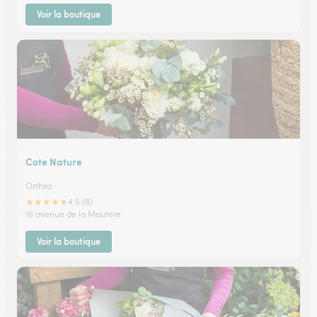
Voir la boutique
Cote Nature
Orthez
★
★
★
★
★
4.5 (8)
16 avenue de la Moutete
Voir la boutique