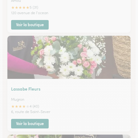
Amou
★
★
★
★
★
5 (31)
120 avenue de l'ocean
Voir la boutique
Lassabe Fleurs
Mugron
★
★
★
★
★
4 (40)
6, route de Saint-Sever
Voir la boutique