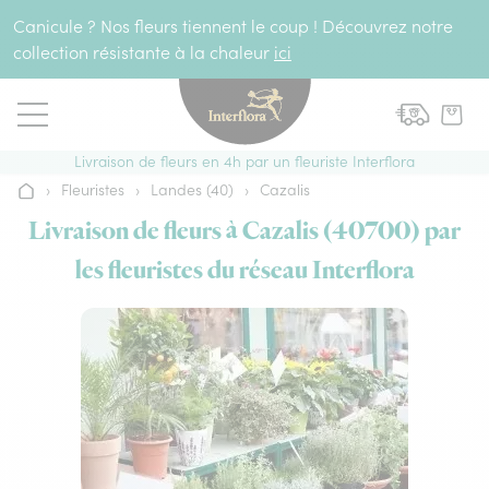
Aller au contenu
Canicule ? Nos fleurs tiennent le coup ! Découvrez notre
collection résistante à la chaleur
ici
Livraison de fleurs en 4h par un fleuriste Interflora
›
Fleuristes
›
Landes (40)
›
Cazalis
Accueil
Livraison de fleurs à Cazalis (40700) par
les fleuristes du réseau Interflora