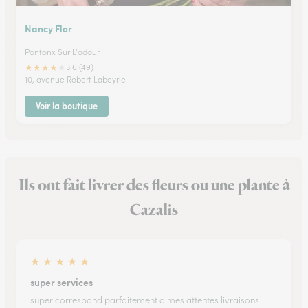
Nancy Flor
Pontonx Sur L'adour
★
★
★
★
★
3.6 (49)
10, avenue Robert Labeyrie
Voir la boutique
Ils ont fait livrer des fleurs ou une plante à
Cazalis
★
★
★
★
★
super services
super correspond parfaitement a mes attentes livraisons