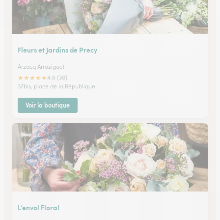
Fleurs et Jardins de Precy
Arzacq Arraziguet
★
★
★
★
★
4.6 (38)
37bis, place de la République
Voir la boutique
L’envol Floral