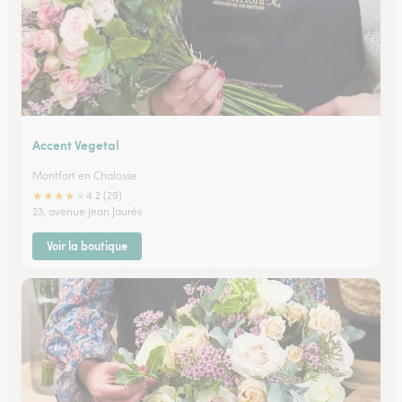
Accent Vegetal
Montfort en Chalosse
★
★
★
★
★
4.2 (29)
23, avenue Jean Jaurès
Voir la boutique