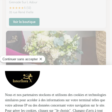
Grenade Sur L Adour
★
★
★
★
★
5 (12)
35 rue René Vielle
Voir la boutique
Accent Vegetal
Tartas
★
★
★
★
★
4.1 (56)
299, avenue Général Leclerc
Voir la boutique