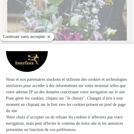
Les Fleurs du Lac
St Paul les Dax
★
★
★
★
★
5 (5)
1800 Avenue de la Résistance
Voir la boutique