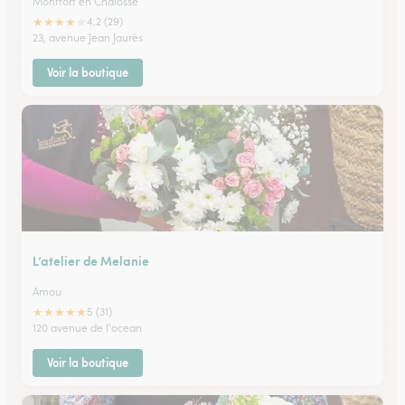
Montfort en Chalosse
★
★
★
★
★
4.2 (29)
23, avenue Jean Jaurès
Voir la boutique
L’atelier de Melanie
Amou
★
★
★
★
★
5 (31)
120 avenue de l'ocean
Voir la boutique