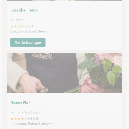
Lassabe Fleurs
Mugron
★
★
★
★
★
4 (40)
6, route de Saint-Sever
Voir la boutique
Nancy Flor
Pontonx Sur L'adour
★
★
★
★
★
3.6 (49)
10, avenue Robert Labeyrie