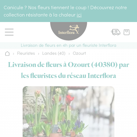
Aller au contenu
Canicule ? Nos fleurs tiennent le coup ! Découvrez notre
collection résistante à la chaleur
ici
Livraison de fleurs en 4h par un fleuriste Interflora
›
Fleuristes
›
Landes (40)
›
Ozourt
Accueil
Livraison de fleurs à Ozourt (40380) par
les fleuristes du réseau Interflora