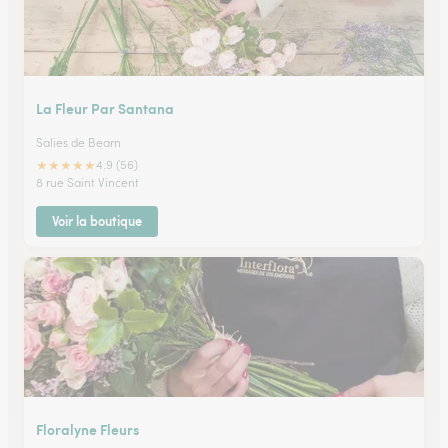
La Fleur Par Santana
Salies de Bearn
★
★
★
★
★
4.9 (56)
8 rue Saint Vincent
Voir la boutique
Floralyne Fleurs