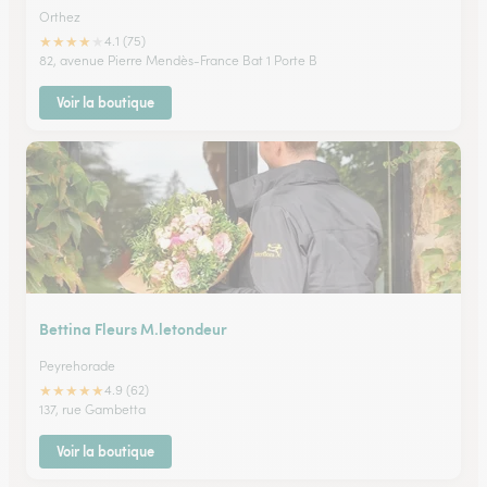
Orthez
★
★
★
★
★
4.1 (75)
82, avenue Pierre Mendès-France Bat 1 Porte B
Voir la boutique
Bettina Fleurs M.letondeur
Peyrehorade
★
★
★
★
★
4.9 (62)
137, rue Gambetta
Voir la boutique