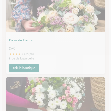
Desir de Fleurs
DAX
★
★
★
★
★
4.2 (26)
1 rue de la parcelle
Voir la boutique