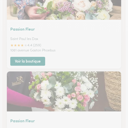
Passion Fleur
Saint Paul les Dax
★
★
★
★
★
4.4 (259)
1061 avenue Gaston Phoebus
Voir la boutique
Passion Fleur