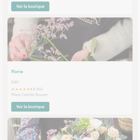
Voir la boutique
Floria
DAX
★
★
★
★
★
4.6 (45)
Place Camille Bouvet
Voir la boutique