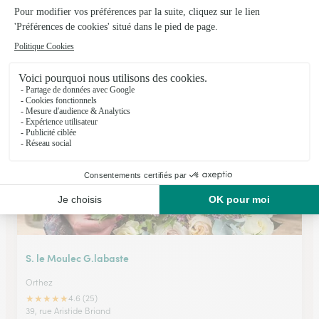
Accent Vegetal
Tartas
★
★
★
★
★
4.1 (56)
299, avenue Général Leclerc
Voir la boutique
S. le Moulec G.labaste
Orthez
★
★
★
★
★
4.6 (25)
39, rue Aristide Briand