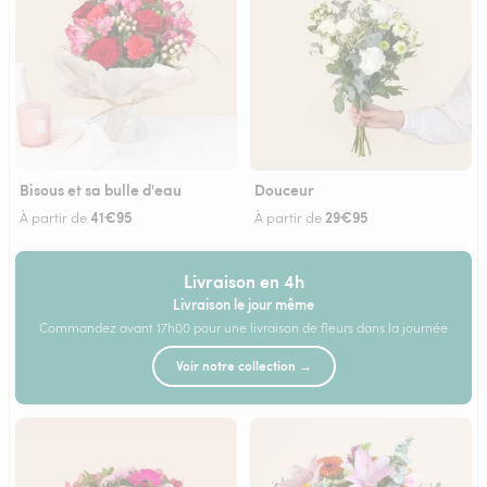
Bisous et sa bulle d'eau
Douceur
41€95
29€95
À partir de
À partir de
Livraison en 4h
Livraison le jour même
Commandez avant 17h00 pour une livraison de fleurs dans la journée
Voir notre collection →