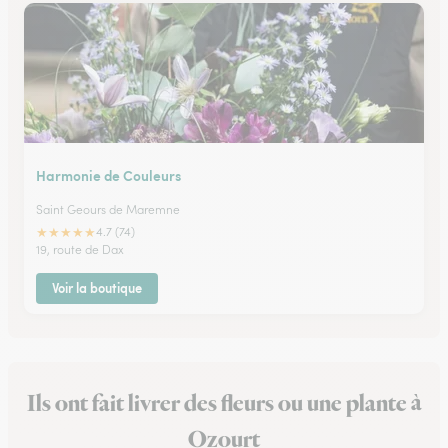
Harmonie de Couleurs
Saint Geours de Maremne
★
★
★
★
★
4.7 (74)
19, route de Dax
Voir la boutique
Ils ont fait livrer des fleurs ou une plante à
Ozourt