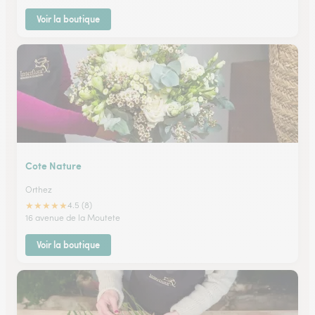
Voir la boutique
Cote Nature
Orthez
★
★
★
★
★
4.5 (8)
16 avenue de la Moutete
Voir la boutique