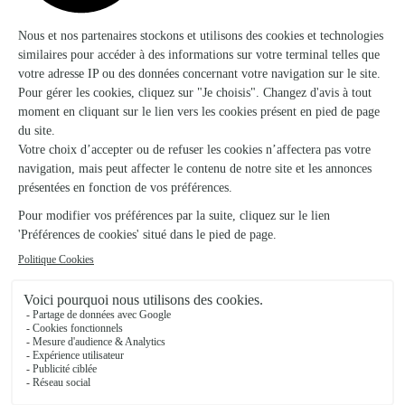
Pontonx Sur L'adour
★
★
★
★
★
3.6 (49)
10, avenue Robert Labeyrie
Voir la boutique
L’atelier de Melanie
Amou
★
★
★
★
★
5 (31)
120 avenue de l'ocean
Voir la boutique