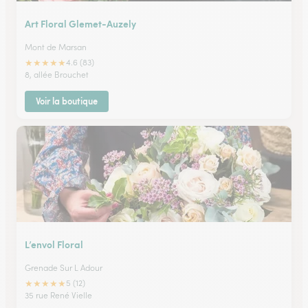
Art Floral Glemet-Auzely
Mont de Marsan
★
★
★
★
★
4.6 (83)
8, allée Brouchet
Voir la boutique
L’envol Floral
Grenade Sur L Adour
★
★
★
★
★
5 (12)
35 rue René Vielle