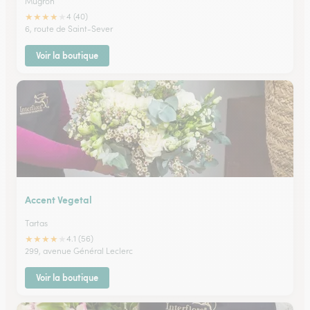
Mugron
★
★
★
★
★
4 (40)
6, route de Saint-Sever
Voir la boutique
Accent Vegetal
Tartas
★
★
★
★
★
4.1 (56)
299, avenue Général Leclerc
Voir la boutique