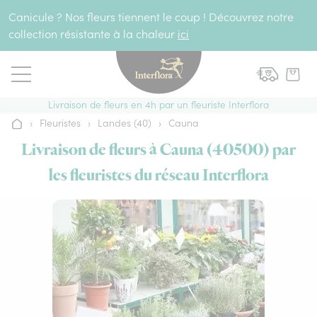
Aller au contenu
Canicule ? Nos fleurs tiennent le coup ! Découvrez notre
collection résistante à la chaleur
ici
Livraison de fleurs en 4h par un fleuriste Interflora
›
Fleuristes
›
Landes (40)
›
Cauna
Accueil
Livraison de fleurs à Cauna (40500) par
les fleuristes du réseau Interflora