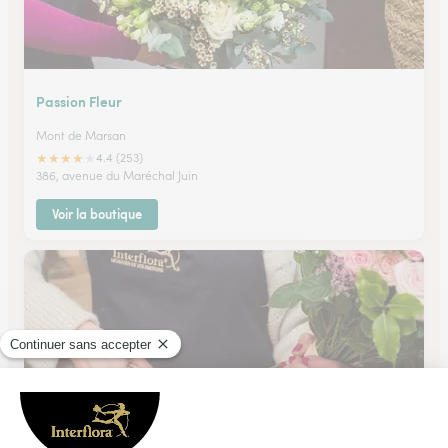
Passion Fleur
Mont de Marsan
★
★
★
★
★
4.4 (253)
386, avenue du Maréchal Juin
Voir la boutique
Nancy Flor