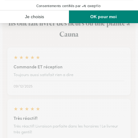
Ils ont fait livrer des fleurs ou une plante à
Cauna
★
★
★
★
★
Commande ET réception
Toujours aussi satisfait rien a dire
09/12/2025
★
★
★
★
★
Très réactif!
Très réactif! Livraison parfaite dans les horaires ! Le livreur
très gentil!