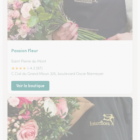
Passion Fleur
Saint Pierre du Mont
★
★
★
★
★
4.2 (87)
C.Cial du Grand Moun 325, boulevard Oscar Niemeyer
Voir la boutique