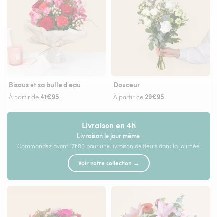
Bisous et sa bulle d'eau
Douceur
41€95
29€95
À partir de
À partir de
Livraison en 4h
Livraison le jour même
Commandez avant 17h00 pour une livraison de fleurs dans la journée
Voir notre collection →