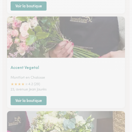
Voir la boutique
Accent Vegetal
Montfort en Chalosse
★
★
★
★
★
4.2 (29)
23, avenue Jean Jaurès
Voir la boutique