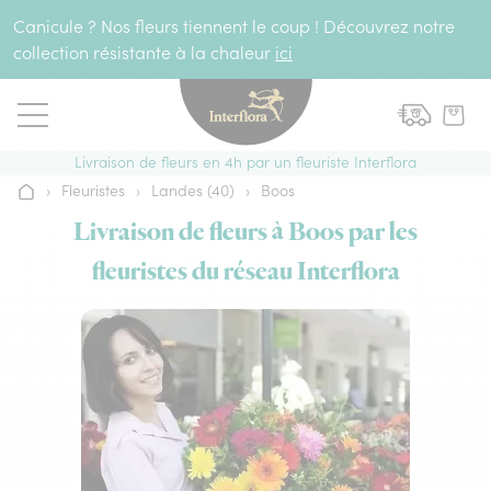
Aller au contenu
Canicule ? Nos fleurs tiennent le coup ! Découvrez notre
collection résistante à la chaleur
ici
Livraison de fleurs en 4h par un fleuriste Interflora
›
Fleuristes
›
Landes (40)
›
Boos
Accueil
Livraison de fleurs à Boos par les
fleuristes du réseau Interflora