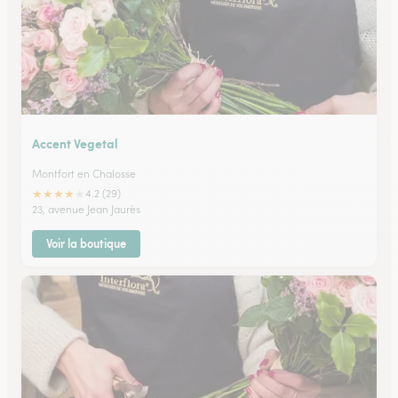
Accent Vegetal
Montfort en Chalosse
★
★
★
★
★
4.2 (29)
23, avenue Jean Jaurès
Voir la boutique