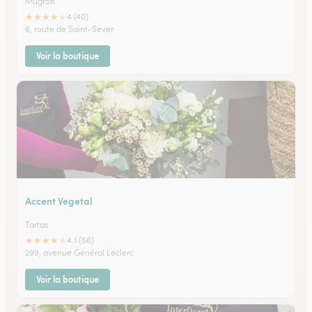
Mugron
★
★
★
★
★
4 (40)
6, route de Saint-Sever
Voir la boutique
Accent Vegetal
Tartas
★
★
★
★
★
4.1 (56)
299, avenue Général Leclerc
Voir la boutique