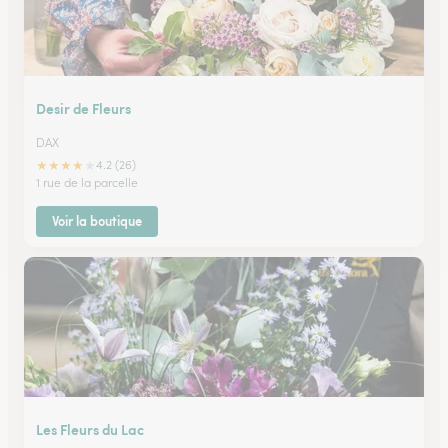
Desir de Fleurs
DAX
★
★
★
★
★
4.2 (26)
1 rue de la parcelle
Voir la boutique
Les Fleurs du Lac