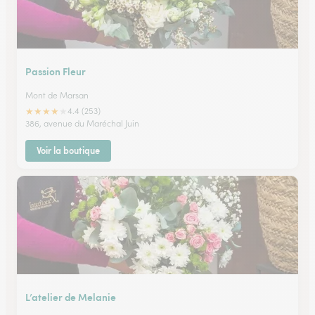
Passion Fleur
Mont de Marsan
★
★
★
★
★
4.4 (253)
386, avenue du Maréchal Juin
Voir la boutique
L’atelier de Melanie