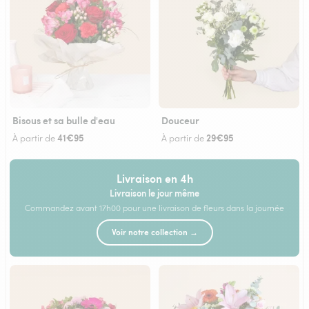
Bisous et sa bulle d'eau
Douceur
41€95
29€95
À partir de
À partir de
Livraison en 4h
Livraison le jour même
Commandez avant 17h00 pour une livraison de fleurs dans la journée
Voir notre collection →