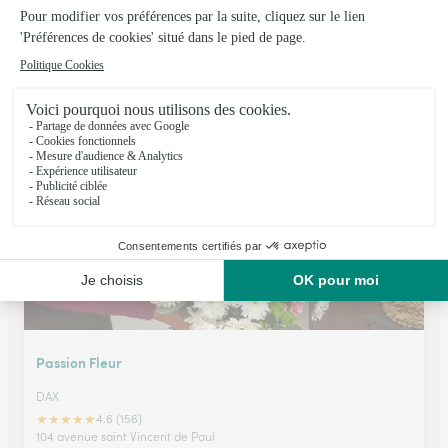
Chlorophylle
Saint Paul les Dax
★
★
★
★
★
4.9 (13)
203, avenue de la Résistance
Voir la boutique
Passion Fleur
DAX
★
★
★
★
★
4.6 (156)
104 avenue saint Vincent de Paul