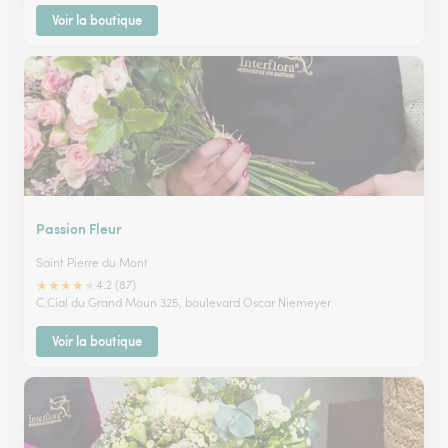
Voir la boutique
Passion Fleur
Saint Pierre du Mont
★
★
★
★
★
4.2 (87)
C.Cial du Grand Moun 325, boulevard Oscar Niemeyer
Voir la boutique