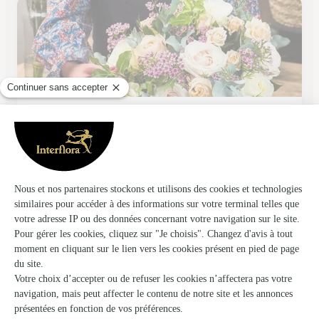
Passion Fleur
Saint Paul les Dax
★
★
★
★
★
4.4 (259)
1061 avenue Gaston Phoebus
Voir la boutique