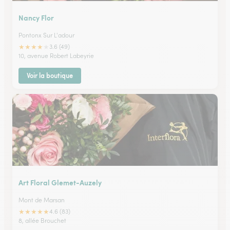
Nancy Flor
Pontonx Sur L'adour
★
★
★
★
★
3.6 (49)
10, avenue Robert Labeyrie
Voir la boutique
Art Floral Glemet-Auzely
Mont de Marsan
★
★
★
★
★
4.6 (83)
8, allée Brouchet