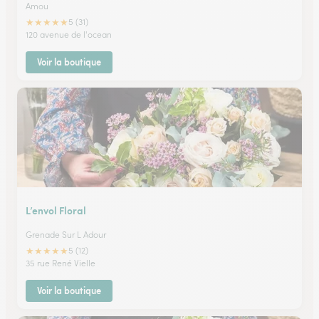
Amou
★
★
★
★
★
5 (31)
120 avenue de l'ocean
Voir la boutique
L’envol Floral
Grenade Sur L Adour
★
★
★
★
★
5 (12)
35 rue René Vielle
Voir la boutique