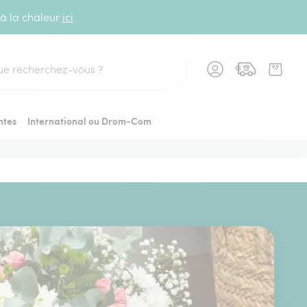
 à la chaleur
ici
cher
ntes
International ou Drom-Com