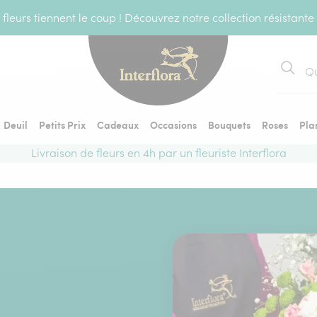
fleurs tiennent le coup ! Découvrez notre collection résistante
Recher
Deuil
Petits Prix
Cadeaux
Occasions
Bouquets
Roses
Pla
Livraison de fleurs en 4h par un fleuriste Interflora