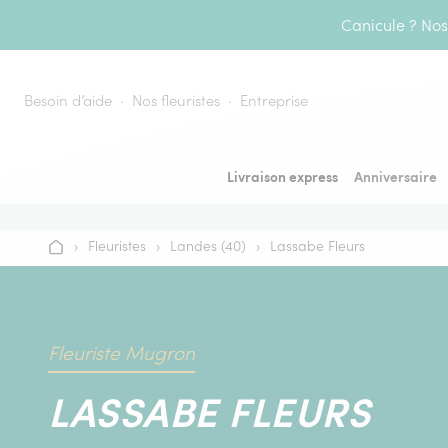
Aller au contenu
Canicule ? Nos 
Besoin d’aide
Nos fleuristes
Entreprise
Livraison express
Anniversaire
›
Fleuristes
›
Landes (40)
›
Lassabe Fleurs
Accueil
Fleuriste Mugron
LASSABE FLEURS