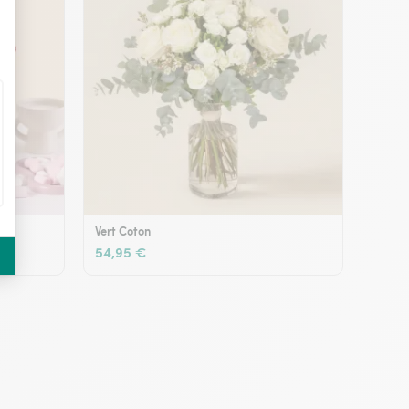
Vert Coton
54,95 €